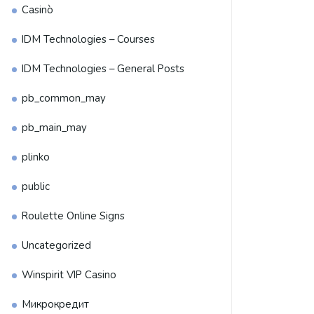
Casinò
IDM Technologies – Courses
IDM Technologies – General Posts
pb_common_may
pb_main_may
plinko
public
Roulette Online Signs
Uncategorized
Winspirit VIP Casino
Микрокредит