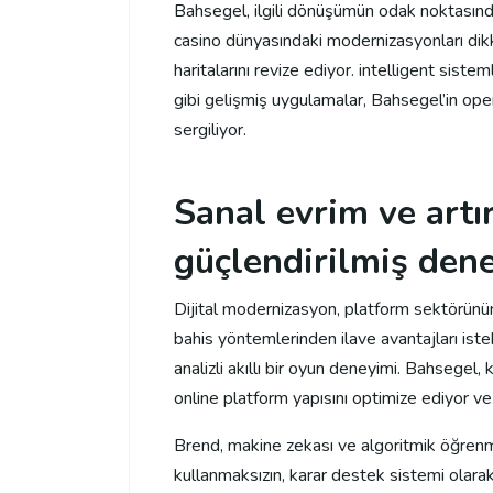
Bahsegel, ilgili dönüşümün odak noktasın
casino dünyasındaki modernizasyonları dikk
haritalarını revize ediyor. intelligent sistem
gibi gelişmiş uygulamalar, Bahsegel’in op
sergiliyor.
Sanal evrim ve artı
güçlendirilmiş den
Dijital modernizasyon, platform sektörünün
bahis yöntemlerinden ilave avantajları istekli
analizli akıllı bir oyun deneyimi. Bahsegel,
online platform yapısını optimize ediyor ve 
Brend, makine zekası ve algoritmik öğrenme
kullanmaksızın, karar destek sistemi olara