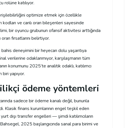
u rolüne katılıyor.
rişilebilirliğini optimize etmek için özellikle
rı kodları ve canlı oran bileşenleri sayesinde
elimi, bir oyuncu grubunun ofansif aktivitesi arttığında
ran fırsatlarını belirtiyor.
ık bahis deneyimini bir heyecan dolu yaşantıya
final verilerine odaklanmıyor, karşılaşmanın tüm
manın konumunu 2025’te analitik odaklı, katılımcı
 biri yapıyor.
nilikçi ödeme yöntemleri
pazarında sadece bir ödeme kanalı değil, bununla
di. Klasik finans kurumlarının engel teşkil eden
 yurt dışı transfer engelleri — şimdi katılımcıların
e Bahsegel, 2025 başlangıcında sanal para birimi ve