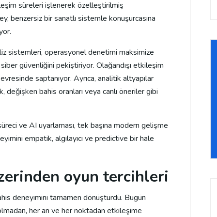
ileşim süreleri işlenerek özelleştirilmiş
rey, benzersiz bir sanatlı sistemle konuşurcasına
yor.
naliz sistemleri, operasyonel denetimi maksimize
iber güvenliğini pekiştiriyor. Olağandışı etkileşim
 evresinde saptanıyor. Ayrıca, analitik altyapılar
, değişken bahis oranları veya canlı öneriler gibi
süreci ve AI uyarlaması, tek başına modern gelişme
eyimini empatik, algılayıcı ve predictive bir hale
erinden oyun tercihleri
 bahis deneyimini tamamen dönüştürdü. Bugün
olmadan, her an ve her noktadan etkileşime