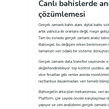
Canlı bahislerde a
çözümlemesi
Gerçek zamanlı bahis alanı, dijital bahis si
artık yalnızca ilk oranlara değil, maçın gid
Tam bu esnada gerçek zamanlı analiz teknolo
Bahsegel, bu değişimi erken benimseyen ma
tamamen veri odaklı bir sisteme dönüştürü
Gerçek zamanlı data transferi sayesinde oy
değerlendirebiliyor: top kontrol yüzdesi, akt
skor fırsatları gibi veriler anında monitörleri
rastlantıya dayanmadan, veri temelli bilinçli
Bahsegel’in arka plan mekanizması, veri ana
Platform, çok sayıda önceki karşılaşmayı
yapıyor ve veri analizlerini gerçek zamanl