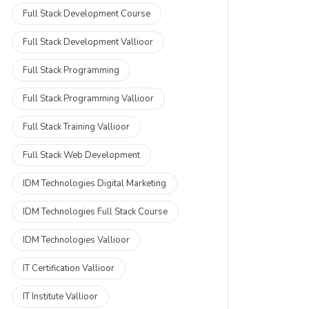
Full Stack Development Course
Full Stack Development Vallioor
Full Stack Programming
Full Stack Programming Vallioor
Full Stack Training Vallioor
Full Stack Web Development
IDM Technologies Digital Marketing
IDM Technologies Full Stack Course
IDM Technologies Vallioor
IT Certification Vallioor
IT Institute Vallioor