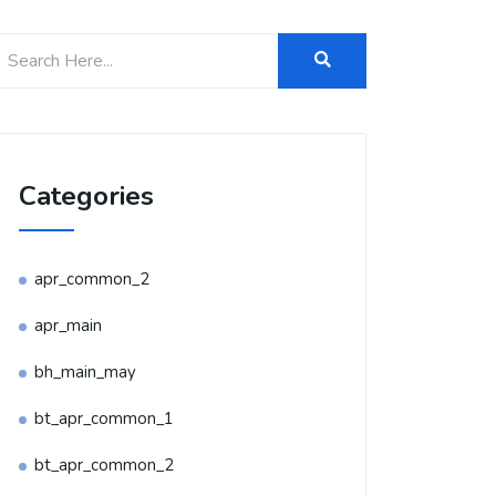
Categories
apr_common_2
apr_main
bh_main_may
bt_apr_common_1
bt_apr_common_2