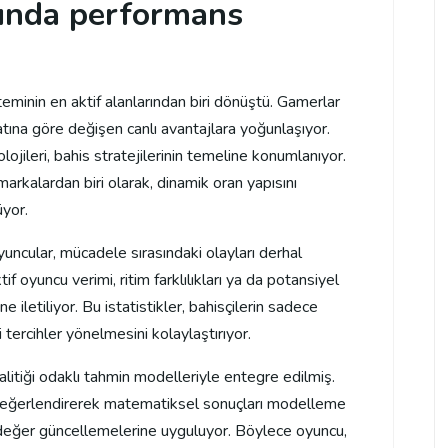
nında performans
steminin en aktif alanlarından biri dönüştü. Gamerlar
işatına göre değişen canlı avantajlara yoğunlaşıyor.
jileri, bahis stratejilerinin temeline konumlanıyor.
rkalardan biri olarak, dinamik oran yapısını
yor.
uncular, mücadele sırasındaki olayları derhal
if oyuncu verimi, ritim farklılıkları ya da potansiyel
ne iletiliyor. Bu istatistikler, bahisçilerin sadece
 tercihler yönelmesini kolaylaştırıyor.
litiği odaklı tahmin modelleriyle entegre edilmiş.
 değerlendirerek matematiksel sonuçları modelleme
ı değer güncellemelerine uyguluyor. Böylece oyuncu,