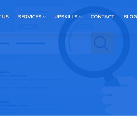
 US
SERVICES
UPSKILLS
CONTACT
BLOG
i…