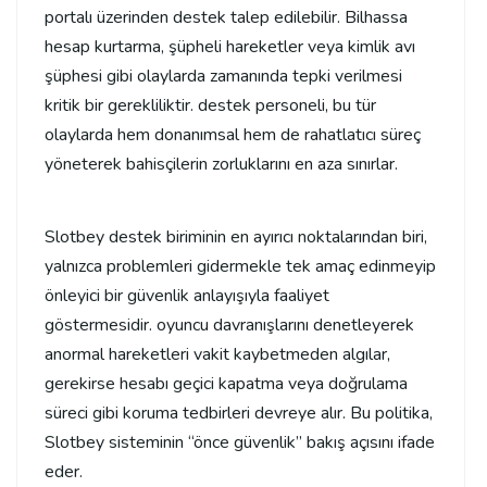
portalı üzerinden destek talep edilebilir. Bilhassa
hesap kurtarma, şüpheli hareketler veya kimlik avı
şüphesi gibi olaylarda zamanında tepki verilmesi
kritik bir gerekliliktir. destek personeli, bu tür
olaylarda hem donanımsal hem de rahatlatıcı süreç
yöneterek bahisçilerin zorluklarını en aza sınırlar.
Slotbey destek biriminin en ayırıcı noktalarından biri,
yalnızca problemleri gidermekle tek amaç edinmeyip
önleyici bir güvenlik anlayışıyla faaliyet
göstermesidir. oyuncu davranışlarını denetleyerek
anormal hareketleri vakit kaybetmeden algılar,
gerekirse hesabı geçici kapatma veya doğrulama
süreci gibi koruma tedbirleri devreye alır. Bu politika,
Slotbey sisteminin “önce güvenlik” bakış açısını ifade
eder.