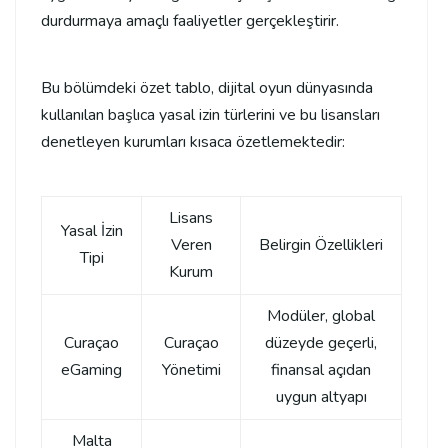
durdurmaya amaçlı faaliyetler gerçekleştirir.
Bu bölümdeki özet tablo, dijital oyun dünyasında
kullanılan başlıca yasal izin türlerini ve bu lisansları
denetleyen kurumları kısaca özetlemektedir:
Lisans
Yasal İzin
Veren
Belirgin Özellikleri
Tipi
Kurum
Modüler, global
Curaçao
Curaçao
düzeyde geçerli,
eGaming
Yönetimi
finansal açıdan
uygun altyapı
Malta