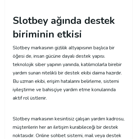
Slotbey ağında destek
biriminin etkisi
Slotbey markasının gizlilik altyapısının başlıca bir
öğesi de, insan gücüne dayalı destek yapısı.
teknolojik siber yapının yanında, katılımcılarla birebir
yardım sunan nitelikli bir destek ekibi daima hazırdır.
Bu uzman ekibi, erişim hatalarını belirleme, sistemi
iyileştirme ve bahisçiye yardım etme konularında
aktif rol üstlenir.
Slotbey markasının kesintisiz çalışan yardım kadrosu,
müşterilerin her an iletişim kurabileceği bir destek
noktasıdır. Online sohbet sistemi, mail veya destek