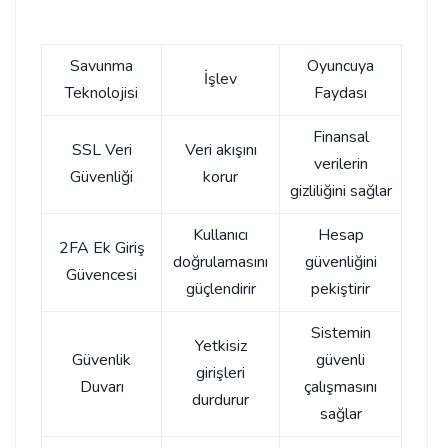
Savunma
Oyuncuya
İşlev
Teknolojisi
Faydası
Finansal
SSL Veri
Veri akışını
verilerin
Güvenliği
korur
gizliliğini sağlar
Kullanıcı
Hesap
2FA Ek Giriş
doğrulamasını
güvenliğini
Güvencesi
güçlendirir
pekiştirir
Sistemin
Yetkisiz
Güvenlik
güvenli
girişleri
Duvarı
çalışmasını
durdurur
sağlar