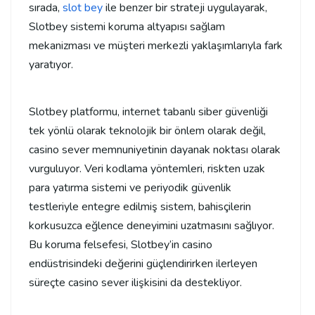
sırada,
slot bey
ile benzer bir strateji uygulayarak,
Slotbey sistemi koruma altyapısı sağlam
mekanizması ve müşteri merkezli yaklaşımlarıyla fark
yaratıyor.
Slotbey platformu, internet tabanlı siber güvenliği
tek yönlü olarak teknolojik bir önlem olarak değil,
casino sever memnuniyetinin dayanak noktası olarak
vurguluyor. Veri kodlama yöntemleri, riskten uzak
para yatırma sistemi ve periyodik güvenlik
testleriyle entegre edilmiş sistem, bahisçilerin
korkusuzca eğlence deneyimini uzatmasını sağlıyor.
Bu koruma felsefesi, Slotbey’in casino
endüstrisindeki değerini güçlendirirken ilerleyen
süreçte casino sever ilişkisini da destekliyor.