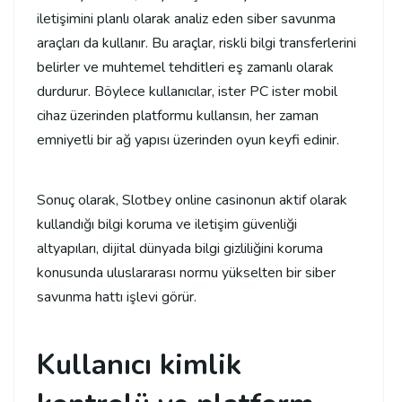
iletişimini planlı olarak analiz eden siber savunma
araçları da kullanır. Bu araçlar, riskli bilgi transferlerini
belirler ve muhtemel tehditleri eş zamanlı olarak
durdurur. Böylece kullanıcılar, ister PC ister mobil
cihaz üzerinden platformu kullansın, her zaman
emniyetli bir ağ yapısı üzerinden oyun keyfi edinir.
Sonuç olarak, Slotbey online casinonun aktif olarak
kullandığı bilgi koruma ve iletişim güvenliği
altyapıları, dijital dünyada bilgi gizliliğini koruma
konusunda uluslararası normu yükselten bir siber
savunma hattı işlevi görür.
Kullanıcı kimlik