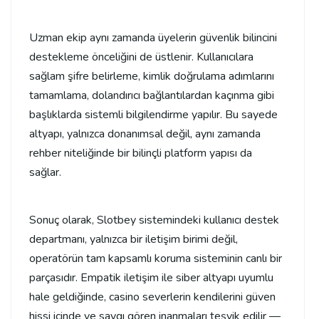
Uzman ekip aynı zamanda üyelerin güvenlik bilincini
destekleme önceliğini de üstlenir. Kullanıcılara
sağlam şifre belirleme, kimlik doğrulama adımlarını
tamamlama, dolandırıcı bağlantılardan kaçınma gibi
başlıklarda sistemli bilgilendirme yapılır. Bu sayede
altyapı, yalnızca donanımsal değil, aynı zamanda
rehber niteliğinde bir bilinçli platform yapısı da
sağlar.
Sonuç olarak, Slotbey sistemindeki kullanıcı destek
departmanı, yalnızca bir iletişim birimi değil,
operatörün tam kapsamlı koruma sisteminin canlı bir
parçasıdır. Empatik iletişim ile siber altyapı uyumlu
hale geldiğinde, casino severlerin kendilerini güven
hissi içinde ve saygı gören inanmaları teşvik edilir —