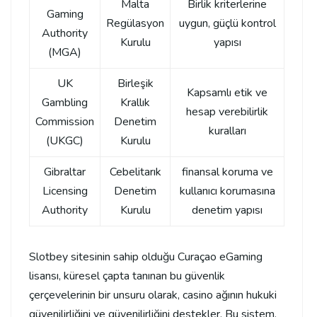
Malta
Birlik kriterlerine
Gaming
Regülasyon
uygun, güçlü kontrol
Authority
Kurulu
yapısı
(MGA)
UK
Birleşik
Kapsamlı etik ve
Gambling
Krallık
hesap verebilirlik
Commission
Denetim
kuralları
(UKGC)
Kurulu
Gibraltar
Cebelitarık
finansal koruma ve
Licensing
Denetim
kullanıcı korumasına
Authority
Kurulu
denetim yapısı
Slotbey sitesinin sahip olduğu Curaçao eGaming
lisansı, küresel çapta tanınan bu güvenlik
çerçevelerinin bir unsuru olarak, casino ağının hukuki
güvenilirliğini ve güvenilirliğini destekler. Bu sistem,