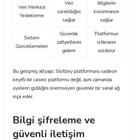
Veri
Bilgilerin
Veri Merkezi
sürekliliğini
korunmasını
Yedekleme
sağlar
sağlar
Güvenlik
Platformun
Sistem
zafiyetlerini
istikrarını
Güncellemeleri
giderir
sürdürür
Bu gelişmiş altyapı, Slotbey platformunu sadece
keyifli bir casino platformu değil, aynı zamanda
üyelerin gizliliğini önemseyen güvenilir bir sanal ağ
inşa eder.
Bilgi şifreleme ve
güvenli iletişim