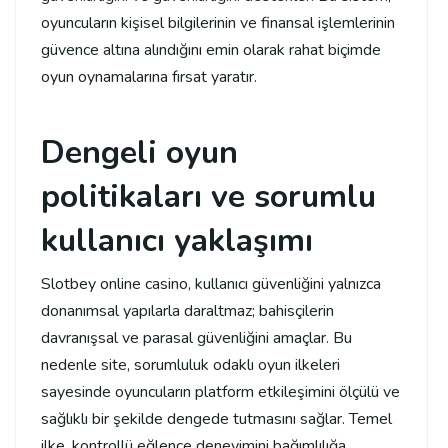
oyuncuların kişisel bilgilerinin ve finansal işlemlerinin
güvence altına alındığını emin olarak rahat biçimde
oyun oynamalarına fırsat yaratır.
Dengeli oyun
politikaları ve sorumlu
kullanıcı yaklaşımı
Slotbey online casino, kullanıcı güvenliğini yalnızca
donanımsal yapılarla daraltmaz; bahisçilerin
davranışsal ve parasal güvenliğini amaçlar. Bu
nedenle site, sorumluluk odaklı oyun ilkeleri
sayesinde oyuncuların platform etkileşimini ölçülü ve
sağlıklı bir şekilde dengede tutmasını sağlar. Temel
ilke, kontrollü eğlence deneyimini bağımlılığa