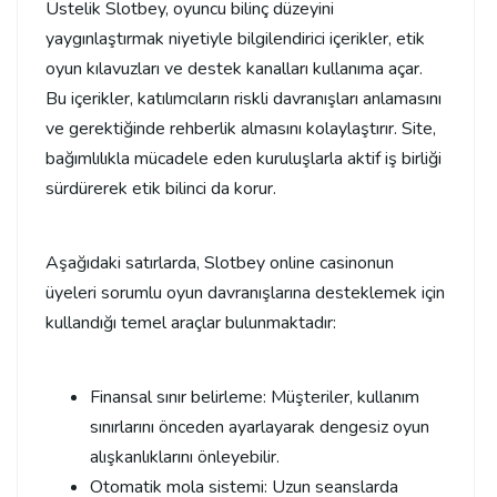
Üstelik Slotbey, oyuncu bilinç düzeyini
yaygınlaştırmak niyetiyle bilgilendirici içerikler, etik
oyun kılavuzları ve destek kanalları kullanıma açar.
Bu içerikler, katılımcıların riskli davranışları anlamasını
ve gerektiğinde rehberlik almasını kolaylaştırır. Site,
bağımlılıkla mücadele eden kuruluşlarla aktif iş birliği
sürdürerek etik bilinci da korur.
Aşağıdaki satırlarda, Slotbey online casinonun
üyeleri sorumlu oyun davranışlarına desteklemek için
kullandığı temel araçlar bulunmaktadır:
Finansal sınır belirleme: Müşteriler, kullanım
sınırlarını önceden ayarlayarak dengesiz oyun
alışkanlıklarını önleyebilir.
Otomatik mola sistemi: Uzun seanslarda