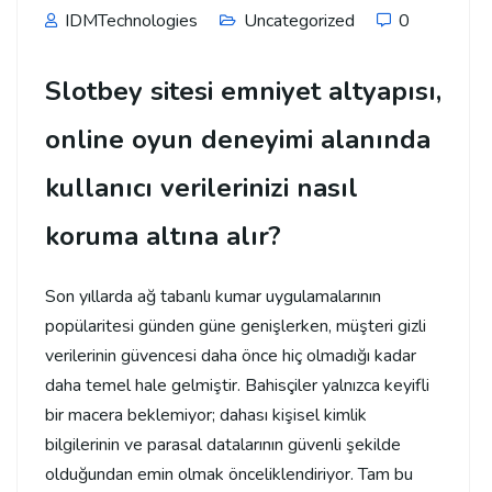
IDMTechnologies
Uncategorized
0
Slotbey sitesi emniyet altyapısı,
online oyun deneyimi alanında
kullanıcı verilerinizi nasıl
koruma altına alır?
Son yıllarda ağ tabanlı kumar uygulamalarının
popülaritesi günden güne genişlerken, müşteri gizli
verilerinin güvencesi daha önce hiç olmadığı kadar
daha temel hale gelmiştir. Bahisçiler yalnızca keyifli
bir macera beklemiyor; dahası kişisel kimlik
bilgilerinin ve parasal datalarının güvenli şekilde
olduğundan emin olmak önceliklendiriyor. Tam bu