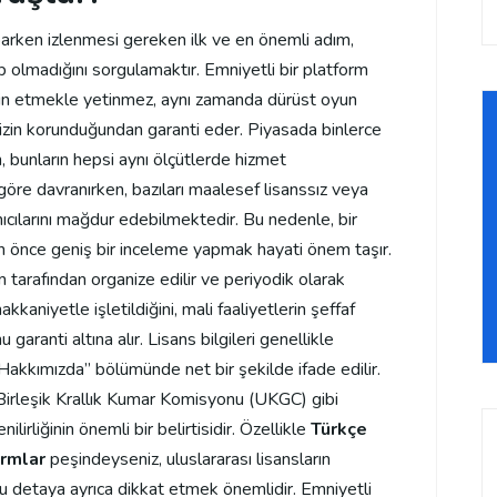
parken izlenmesi gereken ilk ve en önemli adım,
up olmadığını sorgulamaktır. Emniyetli bir platform
min etmekle yetinmez, aynı zamanda dürüst oyun
izin korunduğundan garanti eder. Piyasada binlerce
 bunların hepsi aynı ölçütlerde hizmet
öre davranırken, bazıları maalesef lisanssız veya
anıcılarını mağdur edebilmektedir. Bu nedenle, bir
önce geniş bir inceleme yapmak hayati önem taşır.
rum tarafından organize edilir ve periyodik olarak
kaniyetle işletildiğini, mali faaliyetlerin şeffaf
garanti altına alır. Lisans bilgileri genellikle
“Hakkımızda” bölümünde net bir şekilde ifade edilir.
irleşik Krallık Kumar Komisyonu (UKGC) gibi
nilirliğinin önemli bir belirtisidir. Özellikle
Türkçe
ormlar
peşindeyseniz, uluslararası lisansların
 bu detaya ayrıca dikkat etmek önemlidir. Emniyetli