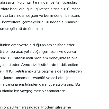
i saygın kurumlar tarafından verilen lisanslar,
tlara bağlı olduğunu güvence altına alır. Curaçao
rması
tarafından seçilen ve benimsenen bir lisans
kontrollere içermeyebilir. Bu nedenle, lisansın
rumun şöhreti de önemlidir.
tinizin emniyette olduğu anlamına ifade eder.
rli bir parasal yeterliliğe içermesini ve oyuncu
kılar. Bu, sitenin mali problem deneyimlese bile
ranti eder. Ayrıca, izinli sitelerde tatbik edilen
ri (RNG) belirli aralıklarla bağımsız denetimlerden
uçlarının tamamen tesadüfi ve adil olduğunu
a şansına eriştiğinden garantiye alabilirsiniz. Bu,
 olanlar için vazgeçilmez bir standardtır.
erin öncelikleri arasındadır. Modern şifreleme