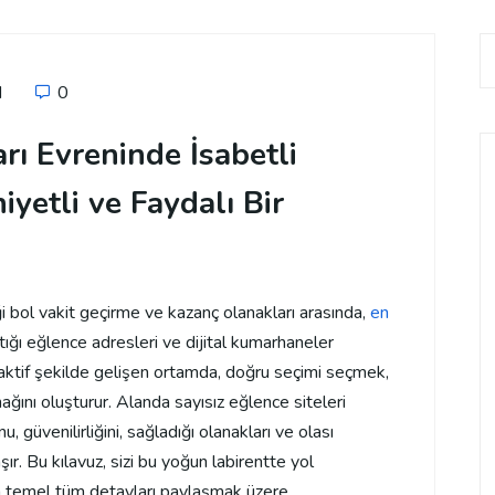
d
0
ı Evreninde İsabetli
yetli ve Faydalı Bir
ği bol vakit geçirme ve kazanç olanakları arasında,
en
ktığı eğlence adresleri ve dijital kumarhaneler
 aktif şekilde gelişen ortamda, doğru seçimi seçmek,
ğını oluşturur. Alanda sayısız eğlence siteleri
, güvenilirliğini, sağladığı olanakları ve olası
şır. Bu kılavuz, sizi bu yoğun labirentte yol
çin temel tüm detayları paylaşmak üzere