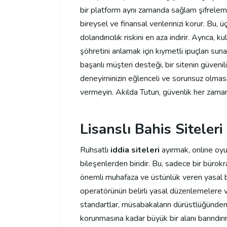
bir platform aynı zamanda sağlam şifreleme
bireysel ve finansal verilerinizi korur. Bu, ü
dolandırıcılık riskini en aza indirir. Ayrıca, k
şöhretini anlamak için kıymetli ipuçları suna
başarılı müşteri desteği, bir sitenin güvenili
deneyiminizin eğlenceli ve sorunsuz olması i
vermeyin. Akılda Tutun, güvenlik her zaman i
Lisanslı Bahis Siteler
Ruhsatlı
iddia siteleri
ayırmak, online oyu
bileşenlerden biridir. Bu, sadece bir bürokra
önemli muhafaza ve üstünlük veren yasal bir
operatörünün belirli yasal düzenlemelere v
standartlar, müsabakaların dürüstlüğünden, p
korunmasına kadar büyük bir alanı barındı