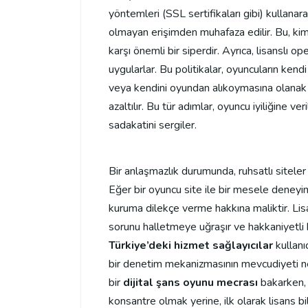
yöntemleri (SSL sertifikaları gibi) kullanarak,
olmayan erişimden muhafaza edilir. Bu, kimlik
karşı önemli bir siperdir. Ayrıca, lisanslı o
uygularlar. Bu politikalar, oyuncuların kend
veya kendini oyundan alıkoymasına olanak t
azaltılır. Bu tür adımlar, oyuncu iyiliğine 
sadakatini sergiler.
Bir anlaşmazlık durumunda, ruhsatlı siteler 
Eğer bir oyuncu site ile bir mesele deney
kuruma dilekçe verme hakkına maliktir. Lis
sorunu halletmeye uğraşır ve hakkaniyetli b
Türkiye’deki hizmet sağlayıcılar
kullanıc
bir denetim mekanizmasının mevcudiyeti ned
bir
dijital şans oyunu mecrası
bakarken, 
konsantre olmak yerine, ilk olarak lisans bi