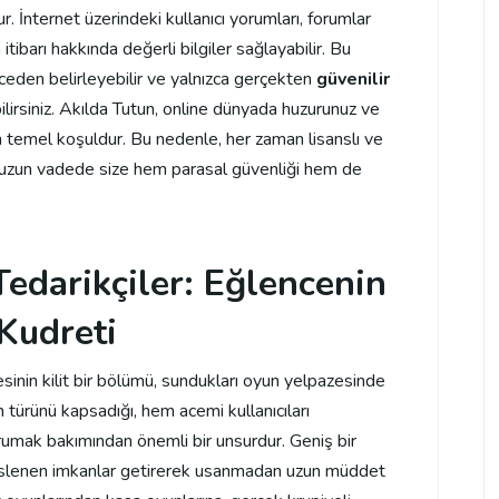
. İnternet üzerindeki kullanıcı yorumları, forumlar
 itibarı hakkında değerli bilgiler sağlayabilir. Bu
nceden belirleyebilir ve yalnızca gerçekten
güvenilir
ilirsiniz. Akılda Tutun, online dünyada huzurunuz ve
en temel koşuldur. Bu nedenle, her zaman lisanslı ve
m, uzun vadede size hem parasal güvenliği hem de
edarikçiler: Eğlencenin
 Kudreti
besinin kilit bir bölümü, sundukları oyun yelpazesinde
 türünü kapsadığı, hem acemi kullanıcıları
umak bakımından önemli bir unsurdur. Geniş bir
a seslenen imkanlar getirerek usanmadan uzun müddet