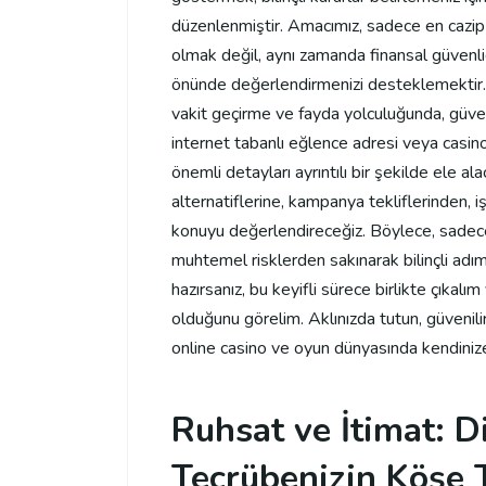
düzenlenmiştir. Amacımız, sadece en cazip 
olmak değil, aynı zamanda finansal güvenliği
önünde değerlendirmenizi desteklemektir.
vakit geçirme ve fayda yolculuğunda, güve
internet tabanlı eğlence adresi veya casi
önemli detayları ayrıntılı bir şekilde ele a
alternatiflerine, kampanya tekliflerinden,
konuyu değerlendireceğiz. Böylece, sadec
muhtemel risklerden sakınarak bilinçli adı
hazırsanız, bu keyifli sürece birlikte çıkalı
olduğunu görelim. Aklınızda tutun, güvenili
online casino ve oyun dünyasında kendinize k
Ruhsat ve İtimat: D
Tecrübenizin Köşe T