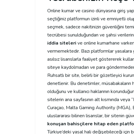
Online kumar ve casino dünyasına giriş ya
seçtiğiniz platformun izinli ve emniyetli ol
seçmek, sadece nakitinizin güvenliğini te
tecrübesi sunulduğundan ve şahsi verilerin
iddia siteleri
ve online kumarhane varken,
vermemektedir. Bazı platformlar yasalara g
asılsız lisanslarla faaliyet göstererek kull
siteye kaydolmadan ve para göndermeden 
Ruhsatlı bir site, belirli bir gözetleyici ku
denetlenir. Bu denetimler, müsabakaların hak
olduğunu ve kullanıcı haklarının korunduğunu 
sitelerin ana sayfasının alt kısmında veya 
Curaçao, Malta Gaming Authority (MGA), B
uluslararası bilinen lisanslar, bir sitenin güve
konuşan bahisçilere hitap eden platf
Türkiye’deki yasal hali değişebileceği için