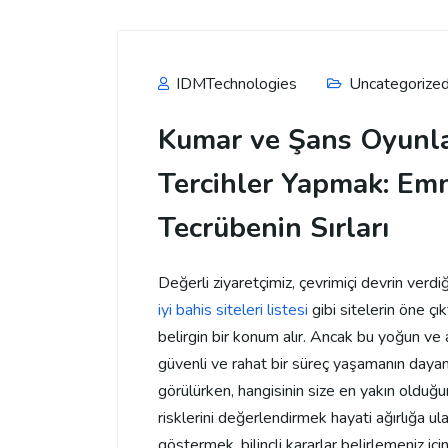
IDMTechnologies
Uncategorize
Kumar ve Şans Oyunlar
Tercihler Yapmak: Emni
Tecrübenin Sırları
Değerli ziyaretçimiz, çevrimiçi devrin verdi
iyi bahis siteleri listesi
gibi sitelerin öne çı
belirgin bir konum alır. Ancak bu yoğun ve
güvenli ve rahat bir süreç yaşamanın dayana
görülürken, hangisinin size en yakın olduğunu
risklerini değerlendirmek hayati ağırlığa ula
göstermek, bilinçli kararlar belirlemeniz i