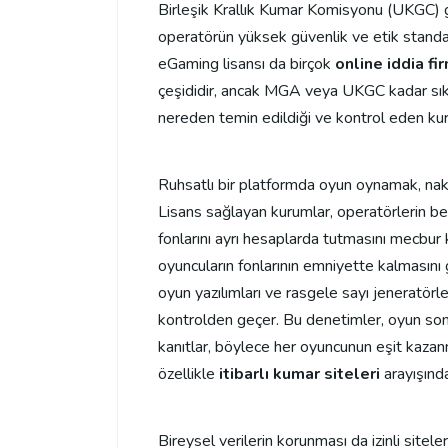
Birleşik Krallık Kumar Komisyonu (UKGC) gib
operatörün yüksek güvenlik ve etik standar
eGaming lisansı da birçok
online iddia fi
çeşididir, ancak MGA veya UKGC kadar sıkı 
nereden temin edildiği ve kontrol eden ku
Ruhsatlı bir platformda oyun oynamak, naki
Lisans sağlayan kurumlar, operatörlerin beli
fonlarını ayrı hesaplarda tutmasını mecbur 
oyuncuların fonlarının emniyette kalmasını ga
oyun yazılımları ve rasgele sayı jeneratörle
kontrolden geçer. Bu denetimler, oyun son
kanıtlar, böylece her oyuncunun eşit kazanm
özellikle
itibarlı kumar siteleri
arayışında
Bireysel verilerin korunması da izinli sitel