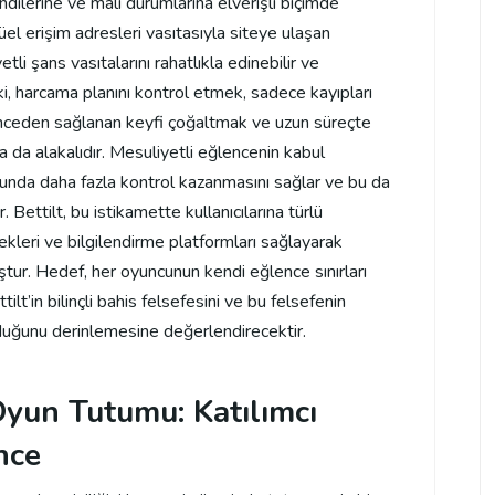
ndilerine ve mali durumlarına elverişli biçimde
üel erişim adresleri vasıtasıyla siteye ulaşan
li şans vasıtalarını rahatlıkla edinebilir ve
 ki, harcama planını kontrol etmek, sadece kayıpları
enceden sağlanan keyfi çoğaltmak ve uzun süreçte
a da alakalıdır. Mesuliyetli eğlencenin kabul
sunda daha fazla kontrol kazanmasını sağlar ve bu da
 Bettilt, bu istikamette kullanıcılarına türlü
enekleri ve bilgilendirme platformları sağlayarak
ur. Hedef, her oyuncunun kendi eğlence sınırları
lt’in bilinçli bahis felsefesini ve bu felsefenin
duğunu derinlemesine değerlendirecektir.
 Oyun Tutumu: Katılımcı
nce