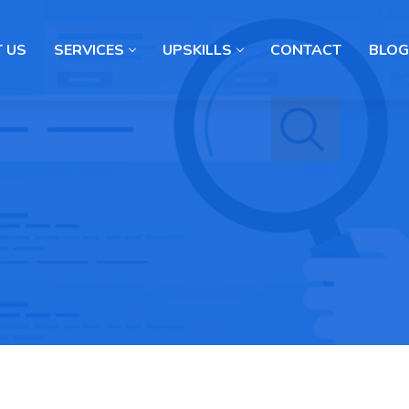
 US
SERVICES
UPSKILLS
CONTACT
BLOG