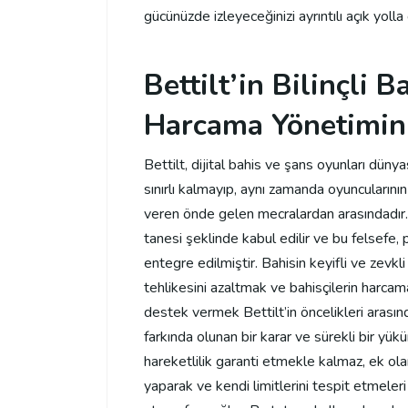
gücünüzde izleyeceğinizi ayrıntılı açık yol
Bettilt’in Bilinçli B
Harcama Yönetimini
Bettilt, dijital bahis ve şans oyunları dün
sınırlı kalmayıp, aynı zamanda oyuncularının
veren önde gelen mecralardan arasındadır. 
tanesi şeklinde kabul edilir ve bu felsefe, 
entegre edilmiştir. Bahisin keyifli ve zevkl
tehlikesini azaltmak ve bahisçilerin harcama
destek vermek Bettilt’in öncelikleri arasınd
farkında olunan bir karar ve sürekli bir yü
hareketlilik garanti etmekle kalmaz, ek ola
yaparak ve kendi limitlerini tespit etmeleri