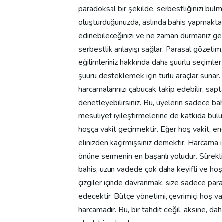
paradoksal bir şekilde, serbestliğinizi bulm
oluşturduğunuzda, aslında bahis yapmaktan 
edinebileceğinizi ve ne zaman durmanız gere
serbestlik anlayışı sağlar. Parasal gözetim, 
eğilimleriniz hakkında daha şuurlu seçimler
şuuru desteklemek için türlü araçlar sunar.
harcamalarınızı çabucak takip edebilir, sapt
denetleyebilirsiniz. Bu, üyelerin sadece bah
mesuliyet iyileştirmelerine de katkıda bul
hoşça vakit geçirmektir. Eğer hoş vakit, e
elinizden kaçırmışsınız demektir. Harcama 
önüne sermenin en başarılı yoludur. Sürekli 
bahis, uzun vadede çok daha keyifli ve hoşn
çizgiler içinde davranmak, size sadece par
edecektir. Bütçe yönetimi, çevrimiçi hoş va
harcamadır. Bu, bir tahdit değil, aksine, dah