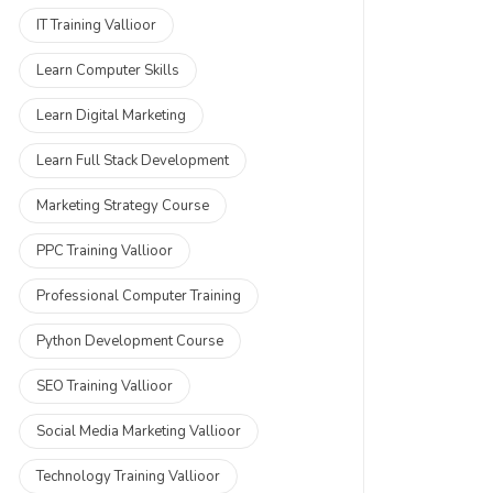
IT Training Vallioor
Learn Computer Skills
Learn Digital Marketing
Learn Full Stack Development
Marketing Strategy Course
PPC Training Vallioor
Professional Computer Training
Python Development Course
SEO Training Vallioor
Social Media Marketing Vallioor
Technology Training Vallioor