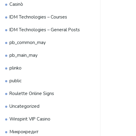
Casinò
IDM Technologies – Courses
IDM Technologies – General Posts
pb_common_may
pb_main_may
plinko
public
Roulette Online Signs
Uncategorized
Winspirit VIP Casino
Микрокредит