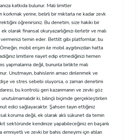
anıza katkıda bulunur. Mali limitler
korkmak yerine, belirli bir miktarla ne kadar zevk
ktiğini öğrenirsiniz. Bu denetim, size hakiki bir
ek olarak finansal okuryazarlığınızı ilerletir ve mali
 vermenizi temin eder. Bettilt gibi platformlar, bu
 Örneğin, mobil erişim ile mobil aygıtınızdan hatta
adığınız limitlere riayet edip etmediğinizi hemen
is yapmalarına değil, bununla birlikte mali
unur. Unutmayın, bahislerin amacı dinlenmek ve
ndişe ve stres sebebi oluyorsa, o zaman denetimi
idaresi, bu kontrolü geri kazanmanın ve zevki göz
unutulmamalıdır ki, bilinçli biçimde gerçekleştirilen
ut edici sağlayacaktır. Şahsen tayin ettiğiniz
asal koruma değil, ek olarak akli sükunet da temin
kit sektöründe kendinize yapabileceğiniz en başarılı
a emniyetli ve zevki bir bahis deneyimi için atılan