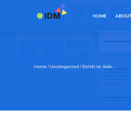
HOME
ABOUT
Home
/ Uncategorized / Bettilt ile Akıllı…