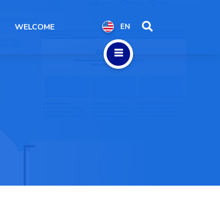
WELCOME
EN