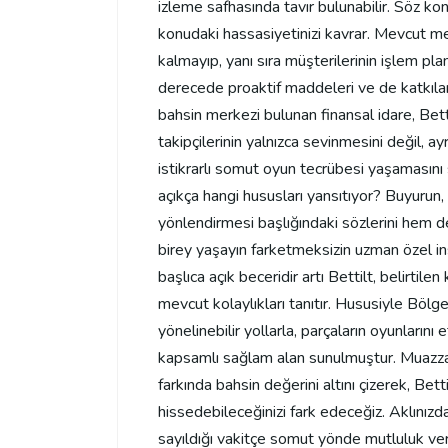
izleme safhasında tavır bulunabilir. Söz ko
konudaki hassasiyetinizi kavrar. Mevcut met
kalmayıp, yanı sıra müşterilerinin işlem plan
derecede proaktif maddeleri ve de katkılar
bahsin merkezi bulunan finansal idare, Betti
takipçilerinin yalnızca sevinmesini değil, a
istikrarlı somut oyun tecrübesi yaşamasın
açıkça hangi hususları yansıtıyor? Buyurun, 
yönlendirmesi başlığındaki sözlerini hem d
birey yaşayın farketmeksizin uzman özel i
başlıca açık beceridir artı Bettilt, belirtil
mevcut kolaylıkları tanıtır. Hususiyle Bölg
yönelinebilir yollarla, parçaların oyunlarını
kapsamlı sağlam alan sunulmuştur. Muazzam 
farkında bahsin değerini altını çizerek, Betti
hissedebileceğinizi fark edeceğiz. Aklınızd
sayıldığı vakitçe somut yönde mutluluk veric