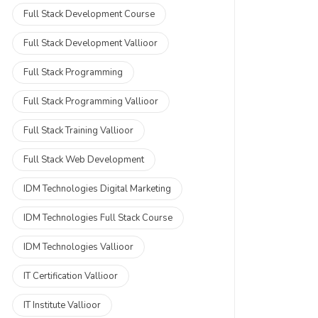
Full Stack Development Course
Full Stack Development Vallioor
Full Stack Programming
Full Stack Programming Vallioor
Full Stack Training Vallioor
Full Stack Web Development
IDM Technologies Digital Marketing
IDM Technologies Full Stack Course
IDM Technologies Vallioor
IT Certification Vallioor
IT Institute Vallioor