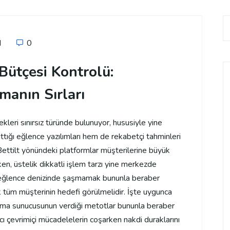
d
0
 Bütçesi Kontrolü:
manın Sırları
leri sınırsız türünde bulunuyor, hususiyle yine
ıttığı eğlence yazılımları hem de rekabetçi tahminleri
ttilt yönündeki platformlar müşterilerine büyük
n, üstelik dikkatli işlem tarzı yine merkezde
u eğlence denizinde şaşmamak bununla beraber
ek tüm müşterinin hedefi görülmelidir. İşte uygunca
ışma sunucusunun verdiği metotlar bununla beraber
ıcı çevrimiçi mücadelelerin coşarken nakdi duraklarını