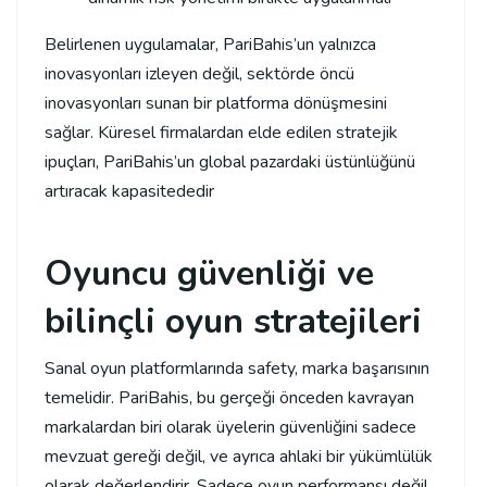
Belirlenen uygulamalar, PariBahis’un yalnızca
inovasyonları izleyen değil, sektörde öncü
inovasyonları sunan bir platforma dönüşmesini
sağlar. Küresel firmalardan elde edilen stratejik
ipuçları, PariBahis’un global pazardaki üstünlüğünü
artıracak kapasitededir
Oyuncu güvenliği ve
bilinçli oyun stratejileri
Sanal oyun platformlarında safety, marka başarısının
temelidir. PariBahis, bu gerçeği önceden kavrayan
markalardan biri olarak üyelerin güvenliğini sadece
mevzuat gereği değil, ve ayrıca ahlaki bir yükümlülük
olarak değerlendirir. Sadece oyun performansı değil,