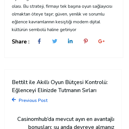
olası. Bu strateji, firmayı tek başına oyun sağlayıcısı
olmaktan öteye taşır; güven, yenilik ve sorumlu
eğlence kavramlarının kesiştiği modern dijital
kültürün sembolü haline getiriyor
Share :
Bettilt ile Akıllı Oyun Bütçesi Kontrolü:
Eğlenceyi Elinizde Tutmanın Sırları
Previous Post
Casinomhub’da mevcut ayın en avantajlı
bonusları: şu anda devreye almanız