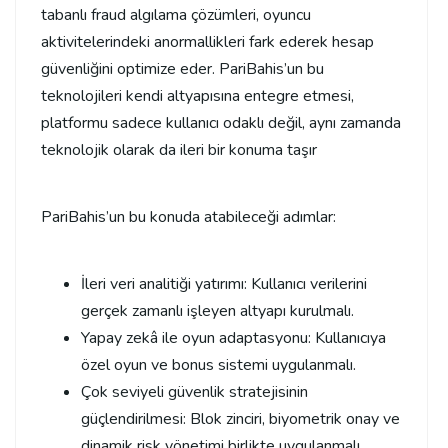
tabanlı fraud algılama çözümleri, oyuncu
aktivitelerindeki anormallikleri fark ederek hesap
güvenliğini optimize eder. PariBahis’un bu
teknolojileri kendi altyapısına entegre etmesi,
platformu sadece kullanıcı odaklı değil, aynı zamanda
teknolojik olarak da ileri bir konuma taşır
PariBahis’un bu konuda atabileceği adımlar:
İleri veri analitiği yatırımı: Kullanıcı verilerini
gerçek zamanlı işleyen altyapı kurulmalı.
Yapay zekâ ile oyun adaptasyonu: Kullanıcıya
özel oyun ve bonus sistemi uygulanmalı.
Çok seviyeli güvenlik stratejisinin
güçlendirilmesi: Blok zinciri, biyometrik onay ve
dinamik risk yönetimi birlikte uygulanmalı