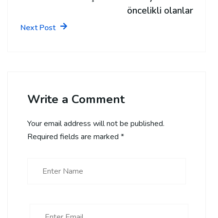
öncelikli olanlar
Next Post
Write a Comment
Your email address will not be published.
Required fields are marked
*