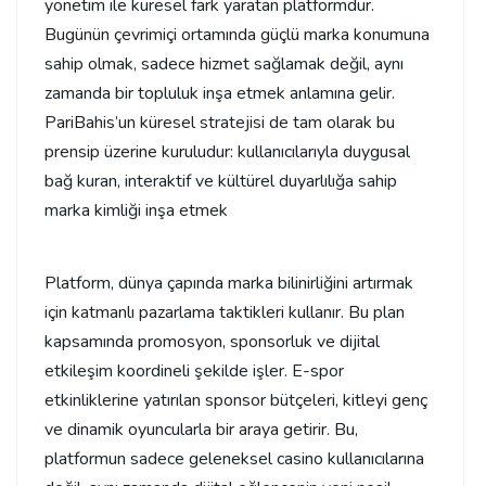
yönetim ile küresel fark yaratan platformdur.
Bugünün çevrimiçi ortamında güçlü marka konumuna
sahip olmak, sadece hizmet sağlamak değil, aynı
zamanda bir topluluk inşa etmek anlamına gelir.
PariBahis’un küresel stratejisi de tam olarak bu
prensip üzerine kuruludur: kullanıcılarıyla duygusal
bağ kuran, interaktif ve kültürel duyarlılığa sahip
marka kimliği inşa etmek
Platform, dünya çapında marka bilinirliğini artırmak
için katmanlı pazarlama taktikleri kullanır. Bu plan
kapsamında promosyon, sponsorluk ve dijital
etkileşim koordineli şekilde işler. E-spor
etkinliklerine yatırılan sponsor bütçeleri, kitleyi genç
ve dinamik oyuncularla bir araya getirir. Bu,
platformun sadece geleneksel casino kullanıcılarına