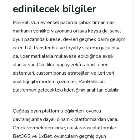
edinilecek bilgiler
PariBahis’un evrensel pazarda çabuk tırmanması,
markanın yenilikçi vizyonunu ortaya koysa da, sanal
oyun pazarında küresel devleri geçmek daimi gelişim
ister. UX, transfer hızı ve loyalty sistemi güçlü olsa
da, lider markalarla mukayese edildiğinde eksik
alanlar var. Özellikle yapay zekâ tabanlı öneri
sistemleri, custom bonus stratejileri ve ileri veri
analitiği gibi modern çözümler, PariBahis’un
platformun gelecekteki liderliğinin anahtarı olabilir
Çağdaş oyun platformu eğilimleri, oyuncu
davranışlarına dayalı dinamik platformlardan yana.
Örnek vermek gerekirse, uluslararası platformlar
Bet365 ve 1xBet, oyuncuların geçmiş oyun