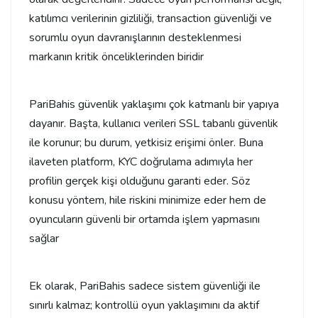
katılımcı verilerinin gizliliği, transaction güvenliği ve
sorumlu oyun davranışlarının desteklenmesi
markanın kritik önceliklerinden biridir
PariBahis güvenlik yaklaşımı çok katmanlı bir yapıya
dayanır. Başta, kullanıcı verileri SSL tabanlı güvenlik
ile korunur; bu durum, yetkisiz erişimi önler. Buna
ilaveten platform, KYC doğrulama adımıyla her
profilin gerçek kişi olduğunu garanti eder. Söz
konusu yöntem, hile riskini minimize eder hem de
oyuncuların güvenli bir ortamda işlem yapmasını
sağlar
Ek olarak, PariBahis sadece sistem güvenliği ile
sınırlı kalmaz; kontrollü oyun yaklaşımını da aktif