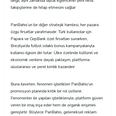
değil, aynı zamanda dijital eğlencenin yeni nesil
takipçilerine de hitap etmesini sağlar
PariBahis’un bir diğer stratejik hamlesi, her pazara
özgü fırsatlar yaratmasıdır. Türk kullanıcılar için
Papara ve CepBank özel fırsatları sunarken,
Brezilya’da futbol odaklı bonus kampanyalarıyla
kullanıcı ilgisini diri tutar. Ülke özelinde kültürel ve
ekonomik verilere dayalı yaklaşım, platforma
uluslararası ve yerel kimlik kazandırır
Buna ilaveten, fenomen işbirlikleri PariBahis’un
promosyon planında kritik bir rol üstlenir.
Fenomenler ile yapılan işbirlikleriyle, platform güven
veren bir imaj inşa eder hem de organik erişimini
genişletir. Böylece PariBahis, geleneksel reklam