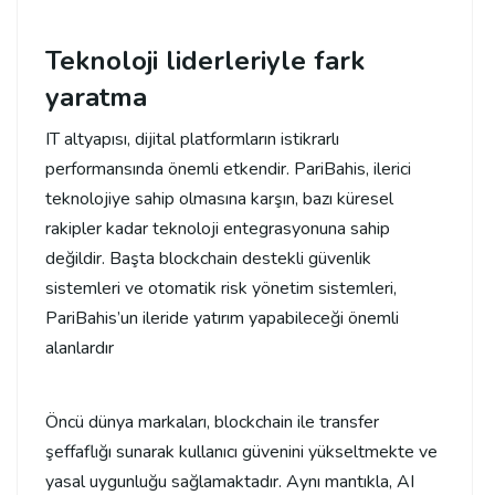
Teknoloji liderleriyle fark
yaratma
IT altyapısı, dijital platformların istikrarlı
performansında önemli etkendir. PariBahis, ilerici
teknolojiye sahip olmasına karşın, bazı küresel
rakipler kadar teknoloji entegrasyonuna sahip
değildir. Başta blockchain destekli güvenlik
sistemleri ve otomatik risk yönetim sistemleri,
PariBahis’un ileride yatırım yapabileceği önemli
alanlardır
Öncü dünya markaları, blockchain ile transfer
şeffaflığı sunarak kullanıcı güvenini yükseltmekte ve
yasal uygunluğu sağlamaktadır. Aynı mantıkla, AI