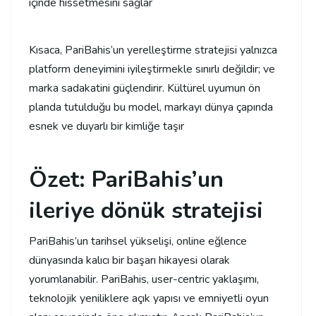
içinde hissetmesini sağlar
Kısaca, PariBahis’un yerelleştirme stratejisi yalnızca
platform deneyimini iyileştirmekle sınırlı değildir; ve
marka sadakatini güçlendirir. Kültürel uyumun ön
planda tutulduğu bu model, markayı dünya çapında
esnek ve duyarlı bir kimliğe taşır
Özet: PariBahis’un
ileriye dönük stratejisi
PariBahis’un tarihsel yükselişi, online eğlence
dünyasında kalıcı bir başarı hikayesi olarak
yorumlanabilir. PariBahis, user-centric yaklaşımı,
teknolojik yeniliklere açık yapısı ve emniyetli oyun