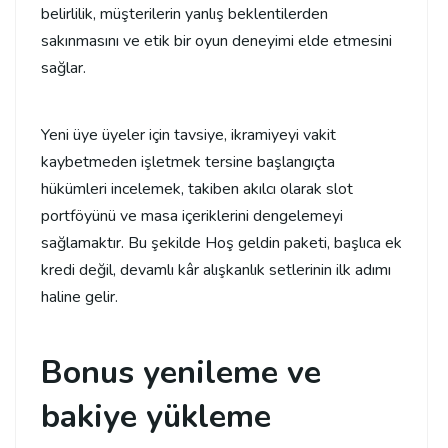
belirlilik, müşterilerin yanlış beklentilerden
sakınmasını ve etik bir oyun deneyimi elde etmesini
sağlar.
Yeni üye üyeler için tavsiye, ikramiyeyi vakit
kaybetmeden işletmek tersine başlangıçta
hükümleri incelemek, takiben akılcı olarak slot
portföyünü ve masa içeriklerini dengelemeyi
sağlamaktır. Bu şekilde Hoş geldin paketi, başlıca ek
kredi değil, devamlı kâr alışkanlık setlerinin ilk adımı
haline gelir.
Bonus yenileme ve
bakiye yükleme