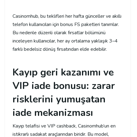
Casinomhub, bu teklifleri her hafta günceller ve akıllı
telefon kullanıcıları için bonus FS paketleri tanımlar.
Bu nedenle düzenli olarak fırsatlar bölümünü
inceleyen kullanıcılar, her ay ortalama yaklaşık 3–4
farklı bedelsiz dönüş fırsatından elde edebilir.
Kayıp geri kazanımı ve
VIP iade bonusu: zarar
risklerini yumuşatan
iade mekanizması
Kayıp telafisi ve VIP cashback, Casinomhub’un en
istikrarlı sadakat araçlarından biridir. Bu model,