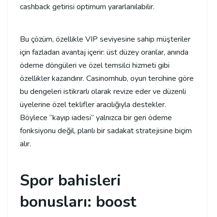
cashback getirisi optimum yararlanılabilir.
Bu çözüm, özellikle VIP seviyesine sahip müşteriler
için fazladan avantaj içerir: üst düzey oranlar, anında
ödeme döngüleri ve özel temsilci hizmeti gibi
özellikler kazandırır. Casinomhub, oyun tercihine göre
bu dengeleri istikrarlı olarak revize eder ve düzenli
üyelerine özel teklifler aracılığıyla destekler.
Böylece “kayıp iadesi” yalnızca bir geri ödeme
fonksiyonu değil, planlı bir sadakat stratejisine biçim
alır.
Spor bahisleri
bonusları: boost