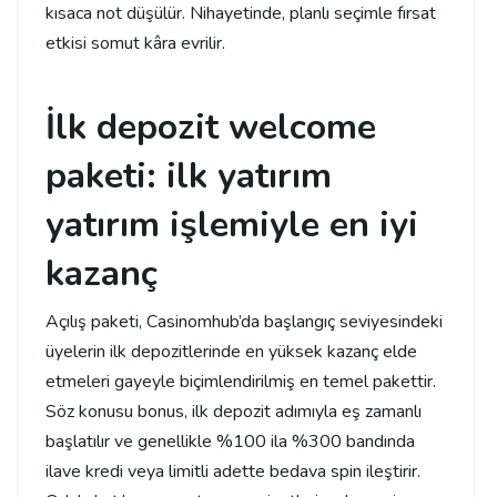
kısaca not düşülür. Nihayetinde, planlı seçimle fırsat
etkisi somut kâra evrilir.
İlk depozit welcome
paketi: ilk yatırım
yatırım işlemiyle en iyi
kazanç
Açılış paketi, Casinomhub’da başlangıç seviyesindeki
üyelerin ilk depozitlerinde en yüksek kazanç elde
etmeleri gayeyle biçimlendirilmiş en temel pakettir.
Söz konusu bonus, ilk depozit adımıyla eş zamanlı
başlatılır ve genellikle %100 ila %300 bandında
ilave kredi veya limitli adette bedava spin ileştirir.