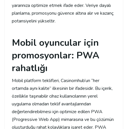
yararınıza optimize etmek ifade eder. Veriye dayalı
planlama, promosyonu güvence altına alır ve kazanç
potansiyelini yükseltir.
Mobil oyuncular için
promosyonlar: PWA
rahatlığı
Mobil platform teklifleri, Casinomhub’un “her
ortamda aynı kalite” ilkesinin bir ifadesidir. Bu içerik,
özellikle taşınabilir cihaz kullanıcılarının yerel
uygulama olmadan teklif avantajlarından
değerlendirebilmesi için optimize edilen PWA
(Progressive Web App) mimarasına ve bu çözümün
oluşturduğu rahat kolaylıklara işaret eder. PWA