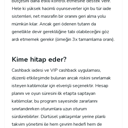
bütçesini daha etkili kontrol etmesine destek verir.
Hele ki yüksek hacimli oyunseverler için bu tür iade
sistemleri, net masrafın bir oranını geri alma yolu
mümkün kılar. Ancak geri ödenen tutarın da
genellikle devir gerekliliğine tabi olabileceğini göz
ardı etmemek gerekir (örneğin 3x tamamlama oranı).
Kime hitap eder?
Cashback iadesi ve VIP cashback uygulaması,
düzenli etkileşimde bulunan ancak riskini sınırlamak
isteyen katılımcılar için elverişli seçenektir. Hesap
planını ve oyun süresini ilk etapta saptayan
katılımcılar, bu program sayesinde zararlarını
sınırlandırırken oturumlara uzun oturum
sürdürebilirler. Dürtüsel yaklaşımlar yerine planlı
takvim yönetimi ile hem çevrim hedefi hem de