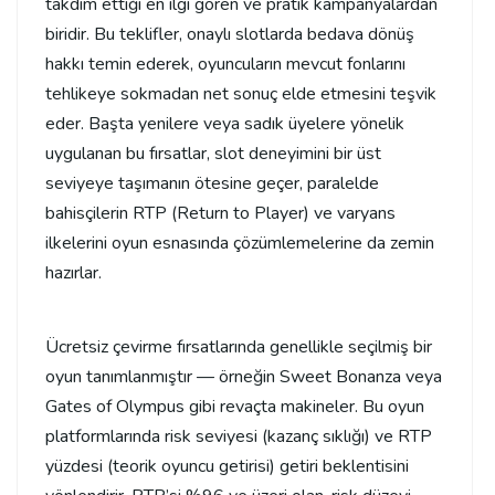
takdim ettiği en ilgi gören ve pratik kampanyalardan
biridir. Bu teklifler, onaylı slotlarda bedava dönüş
hakkı temin ederek, oyuncuların mevcut fonlarını
tehlikeye sokmadan net sonuç elde etmesini teşvik
eder. Başta yenilere veya sadık üyelere yönelik
uygulanan bu fırsatlar, slot deneyimini bir üst
seviyeye taşımanın ötesine geçer, paralelde
bahisçilerin RTP (Return to Player) ve varyans
ilkelerini oyun esnasında çözümlemelerine da zemin
hazırlar.
Ücretsiz çevirme fırsatlarında genellikle seçilmiş bir
oyun tanımlanmıştır — örneğin Sweet Bonanza veya
Gates of Olympus gibi revaçta makineler. Bu oyun
platformlarında risk seviyesi (kazanç sıklığı) ve RTP
yüzdesi (teorik oyuncu getirisi) getiri beklentisini