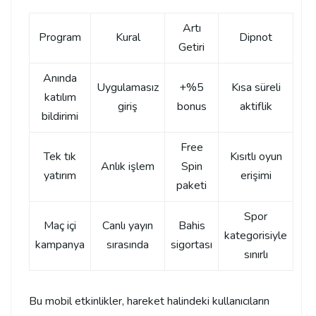
Artı
Program
Kural
Dipnot
Getiri
Anında
Uygulamasız
+%5
Kısa süreli
katılım
giriş
bonus
aktiflik
bildirimi
Free
Tek tık
Kısıtlı oyun
Anlık işlem
Spin
yatırım
erişimi
paketi
Spor
Maç içi
Canlı yayın
Bahis
kategorisiyle
kampanya
sırasında
sigortası
sınırlı
Bu mobil etkinlikler, hareket halindeki kullanıcıların