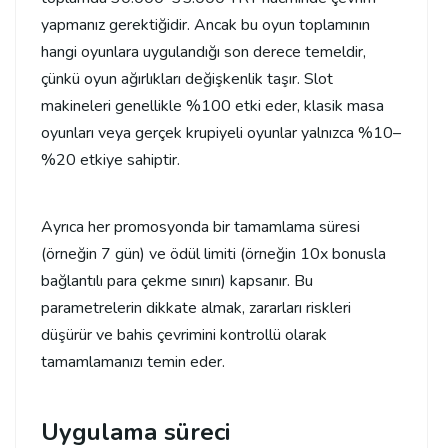
yapmanız gerektiğidir. Ancak bu oyun toplamının
hangi oyunlara uygulandığı son derece temeldir,
çünkü oyun ağırlıkları değişkenlik taşır. Slot
makineleri genellikle %100 etki eder, klasik masa
oyunları veya gerçek krupiyeli oyunlar yalnızca %10–
%20 etkiye sahiptir.
Ayrıca her promosyonda bir tamamlama süresi
(örneğin 7 gün) ve ödül limiti (örneğin 10x bonusla
bağlantılı para çekme sınırı) kapsanır. Bu
parametrelerin dikkate almak, zararları riskleri
düşürür ve bahis çevrimini kontrollü olarak
tamamlamanızı temin eder.
Uygulama süreci