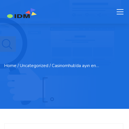
Home
/ Uncategorized / Casinomhub’da ayın en…