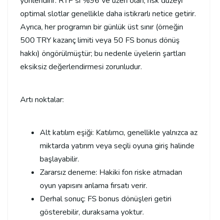
yönlendirir. RTP’si %96 ve üzeri olan, risk düzeyi
optimal slotlar genellikle daha istikrarlı netice getirir.
Ayrıca, her programın bir günlük üst sınır (örneğin
500 TRY kazanç limiti veya 50 FS bonus dönüş
hakkı) öngörülmüştür; bu nedenle üyelerin şartları
eksiksiz değerlendirmesi zorunludur.
Artı noktalar:
Alt katılım eşiği: Katılımcı, genellikle yalnızca az
miktarda yatırım veya seçili oyuna giriş halinde
başlayabilir.
Zararsız deneme: Hakiki fon riske atmadan
oyun yapısını anlama fırsatı verir.
Derhal sonuç: FS bonus dönüşleri getiri
gösterebilir, duraksama yoktur.