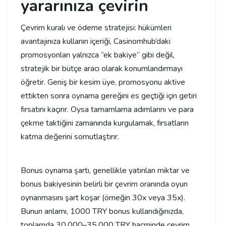
yararınıza çevirin
Çevrim kuralı ve ödeme stratejisi: hükümleri
avantajınıza kullanın içeriği, Casinomhub’daki
promosyonları yalnızca “ek bakiye” gibi değil,
stratejik bir bütçe aracı olarak konumlandırmayı
öğretir. Geniş bir kesim üye, promosyonu aktive
ettikten sonra oynama gereğini es geçtiği için getiri
fırsatını kaçırır. Oysa tamamlama adımlarını ve para
çekme taktiğini zamanında kurgulamak, fırsatların
katma değerini somutlaştırır.
Bonus oynama şartı, genellikle yatırılan miktar ve
bonus bakiyesinin belirli bir çevrim oranında oyun
oynanmasını şart koşar (örneğin 30x veya 35x).
Bunun anlamı, 1000 TRY bonus kullandığınızda,
toplamda 30.000–35.000 TRY hacminde çevrim