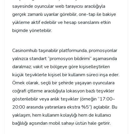
sayesinde oyuncular web tarayıcısı aracılığıyla
gerçek zamanlı uyarılar görebilir, one-tap ile bakiye
yükleme aktif edebilir ve hesap seanslarını etkin
biçimde yönetebilir.
Casinomhub taşınabilir platformunda, promosyonlar
yalnızca standart “promosyon bildirimi” aşamasında
daralmaz; vakit ve bölgeye göre kişiselleştirilen
küçük teşviklerle kişisel bir kullanım süreci inşa eder.
Örnek olarak, seçili bir şehirde yaşayan oyunculara
coğrafi çitleme aracılığıyla lokasyon bazlı teşvikler
gösterilebilir veya anlık teşvikler (örneğin “17:00–
20:00 arasında yatıranlara ekstra %5”) açılabilir. Bu
yaklaşım, hem kullanım kolaylığı hem de kullanıcı
bağlılığı açısından mobil sahayı üstün hale getirir.