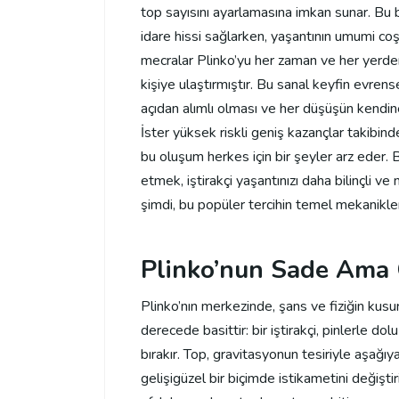
top sayısını ayarlamasına imkan sunar. Bu bi
idare hissi sağlarken, yaşantının umumi coş
mecralar Plinko’yu her zaman ve her yerden e
kişiye ulaştırmıştır. Bu sanal keyfin evrensel
açıdan alımlı olması ve her düşüşün kendine
İster yüksek riskli geniş kazançlar takibinde
bu oluşum herkes için bir şeyler arz eder. 
etmek, iştirakçi yaşantınızı daha bilinçli v
şimdi, bu popüler tercihin temel mekanikle
Plinko’nun Sade Ama C
Plinko’nın merkezinde, şans ve fiziğin kusur
derecede basittir: bir iştirakçi, pinlerle d
bırakır. Top, gravitasyonun tesiriyle aşağıy
gelişigüzel bir biçimde istikametini değişti