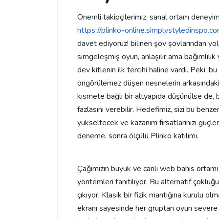
Önemli takipçilerimiz, sanal ortam deneyim
https://plinko-online.simplystyledinspo.c
davet ediyoruz! bilinen şov şovlarından yo
simgeleşmiş oyun, anlaşılır ama bağımlılık 
dev kitlenin ilk tercihi haline vardı. Peki, 
öngörülemez düşen nesnelerin arkasındak
kısmete bağlı bir altyapıda düşünülse de, 
fazlasını verebilir. Hedefimiz, sizi bu benzer
yükseltecek ve kazanım fırsatlarınızı güç
deneme, sonra ölçülü Plinko katılımı.
Çağımızın büyük ve canlı web bahis ortamı 
yöntemleri tanıtılıyor. Bu alternatif çokluğ
çıkıyor. Klasik bir fizik mantığına kurulu olm
ekranı sayesinde her gruptan oyun severe h