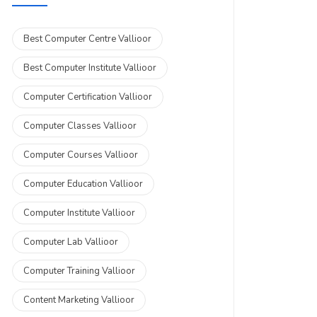
Best Computer Centre Vallioor
Best Computer Institute Vallioor
Computer Certification Vallioor
Computer Classes Vallioor
Computer Courses Vallioor
Computer Education Vallioor
Computer Institute Vallioor
Computer Lab Vallioor
Computer Training Vallioor
Content Marketing Vallioor