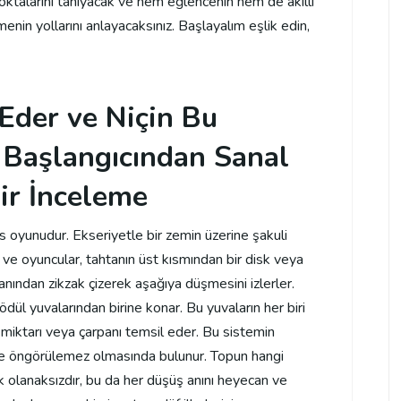
noktalarını tanıyacak ve hem eğlencenin hem de akıllı
enin yollarını anlayacaksınız. Başlayalım eşlik edin,
Eder ve Niçin Bu
 Başlangıcından Sanal
ir İnceleme
s oyunudur. Ekseriyetle bir zemin üzerine şakuli
ur ve oyuncular, tahtanın üst kısmından bir disk veya
ından zikzak çizerek aşağıya düşmesini izlerler.
ül yuvalarından birine konar. Bu yuvaların her biri
t miktarı veya çarpanı temsil eder. Bu sistemin
 ve öngörülemez olmasında bulunur. Topun hangi
 olanaksızdır, bu da her düşüş anını heyecan ve