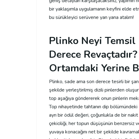
geniş detayları karşılaşacaksınız, yapımın 
bir yaklaşımla uygulamanın keyfini elde etm
bu sürükleyici serüvene yan yana atalım!
Plinko Neyi Temsil 
Derece Revaçtadır?
Ortamdaki Yerine B
Plinko, sade ama son derece tesirli bir şan
şekilde yerleştirilmiş dizili pinlerden oluş
top aşağıya göndererek onun pinlerin mekan
Top nihayetinde tahtanın dip bölümündeki öd
ayrı bir ödül değeri, çoğunlukla de bir naki
çekiciliği, her topun düşüşünün benzersiz
yuvaya konacağını net bir şekilde kavramak