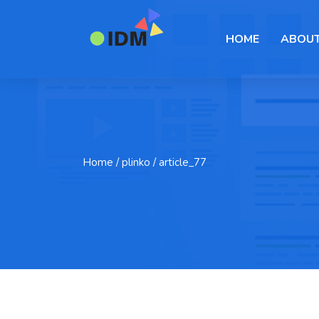
HOME
ABOUT
Home
/ plinko / article_77