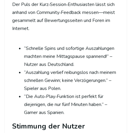
Der Puls der Kurz‑Session‑Enthusiasten lässt sich
anhand von Community‑Feedback messen—meist
gesammelt auf Bewertungsseiten und Foren im
Internet.
“Schnelle Spins und sofortige Auszahlungen
machten meine Mittagspause spannend!” –
Nutzer aus Deutschland.
“Auszahlung verlief reibungslos nach meinem
schnellen Gewinn; keine Verzögerungen.” –
Spieler aus Polen.
“Die Auto‑Play‑Funktion ist perfekt für
diejenigen, die nur fünf Minuten haben.” –
Gamer aus Spanien.
Stimmung der Nutzer