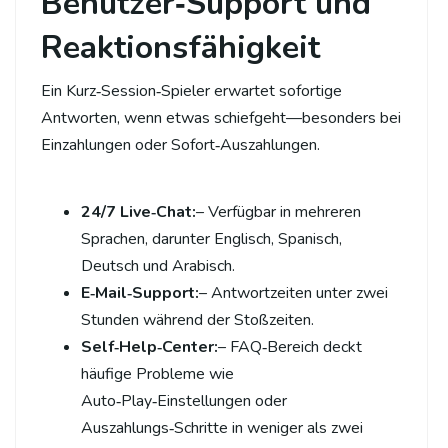
Benutzer‑Support und
Reaktionsfähigkeit
Ein Kurz‑Session‑Spieler erwartet sofortige
Antworten, wenn etwas schiefgeht—besonders bei
Einzahlungen oder Sofort‑Auszahlungen.
24/7 Live‑Chat:
– Verfügbar in mehreren
Sprachen, darunter Englisch, Spanisch,
Deutsch und Arabisch.
E‑Mail‑Support:
– Antwortzeiten unter zwei
Stunden während der Stoßzeiten.
Self‑Help‑Center:
– FAQ‑Bereich deckt
häufige Probleme wie
Auto‑Play‑Einstellungen oder
Auszahlungs‑Schritte in weniger als zwei