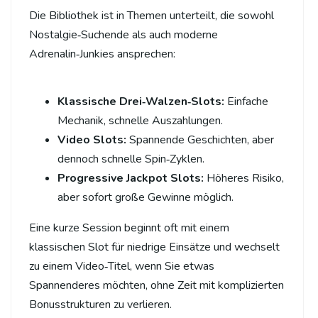
Die Bibliothek ist in Themen unterteilt, die sowohl
Nostalgie‑Suchende als auch moderne
Adrenalin‑Junkies ansprechen:
Klassische Drei‑Walzen‑Slots:
Einfache
Mechanik, schnelle Auszahlungen.
Video Slots:
Spannende Geschichten, aber
dennoch schnelle Spin‑Zyklen.
Progressive Jackpot Slots:
Höheres Risiko,
aber sofort große Gewinne möglich.
Eine kurze Session beginnt oft mit einem
klassischen Slot für niedrige Einsätze und wechselt
zu einem Video‑Titel, wenn Sie etwas
Spannenderes möchten, ohne Zeit mit komplizierten
Bonusstrukturen zu verlieren.