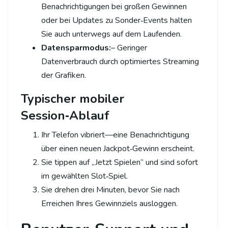
Benachrichtigungen bei großen Gewinnen
oder bei Updates zu Sonder‑Events halten
Sie auch unterwegs auf dem Laufenden.
Datensparmodus:
– Geringer
Datenverbrauch durch optimiertes Streaming
der Grafiken.
Typischer mobiler
Session‑Ablauf
Ihr Telefon vibriert—eine Benachrichtigung
über einen neuen Jackpot‑Gewinn erscheint.
Sie tippen auf „Jetzt Spielen“ und sind sofort
im gewählten Slot‑Spiel.
Sie drehen drei Minuten, bevor Sie nach
Erreichen Ihres Gewinnziels ausloggen.