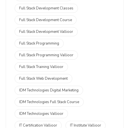
Full Stack Development Classes
Full Stack Development Course
Full Stack Development Vallioor
Full Stack Programming
Full Stack Programming Vallioor
Full Stack Training Vallioor
Full Stack Web Development
IDM Technologies Digital Marketing
IDM Technologies Full Stack Course
IDM Technologies Vallioor
IT Certification Vallioor
IT Institute Vallioor