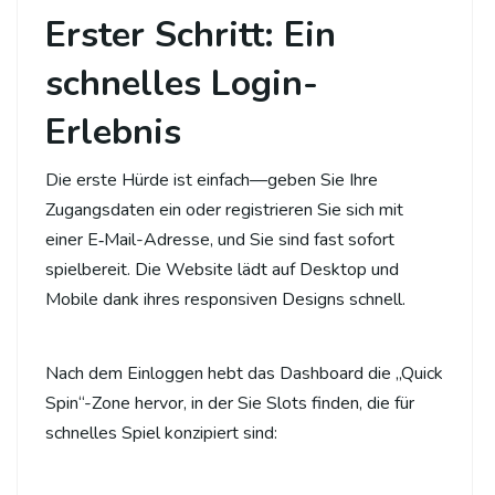
Erster Schritt: Ein
schnelles Login-
Erlebnis
Die erste Hürde ist einfach—geben Sie Ihre
Zugangsdaten ein oder registrieren Sie sich mit
einer E‑Mail-Adresse, und Sie sind fast sofort
spielbereit. Die Website lädt auf Desktop und
Mobile dank ihres responsiven Designs schnell.
Nach dem Einloggen hebt das Dashboard die „Quick
Spin“-Zone hervor, in der Sie Slots finden, die für
schnelles Spiel konzipiert sind: