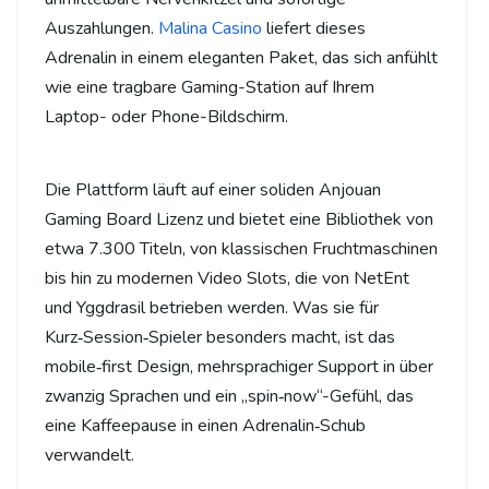
Auszahlungen.
Malina Casino
liefert dieses
Adrenalin in einem eleganten Paket, das sich anfühlt
wie eine tragbare Gaming-Station auf Ihrem
Laptop- oder Phone-Bildschirm.
Die Plattform läuft auf einer soliden Anjouan
Gaming Board Lizenz und bietet eine Bibliothek von
etwa 7.300 Titeln, von klassischen Fruchtmaschinen
bis hin zu modernen Video Slots, die von NetEnt
und Yggdrasil betrieben werden. Was sie für
Kurz‑Session‑Spieler besonders macht, ist das
mobile‑first Design, mehrsprachiger Support in über
zwanzig Sprachen und ein „spin‑now“-Gefühl, das
eine Kaffeepause in einen Adrenalin‑Schub
verwandelt.