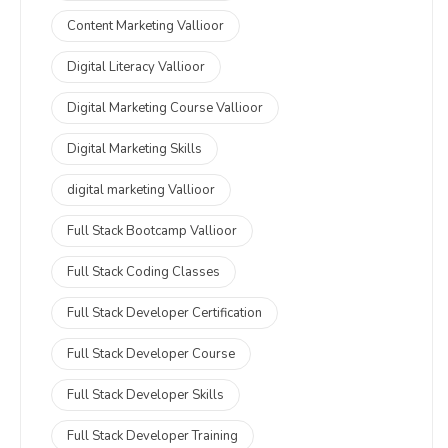
Content Marketing Vallioor
Digital Literacy Vallioor
Digital Marketing Course Vallioor
Digital Marketing Skills
digital marketing Vallioor
Full Stack Bootcamp Vallioor
Full Stack Coding Classes
Full Stack Developer Certification
Full Stack Developer Course
Full Stack Developer Skills
Full Stack Developer Training