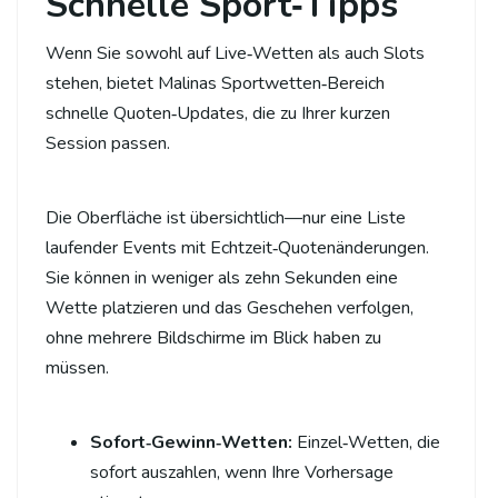
Schnelle Sport‑Tipps
Wenn Sie sowohl auf Live‑Wetten als auch Slots
stehen, bietet Malinas Sportwetten‑Bereich
schnelle Quoten‑Updates, die zu Ihrer kurzen
Session passen.
Die Oberfläche ist übersichtlich—nur eine Liste
laufender Events mit Echtzeit‑Quotenänderungen.
Sie können in weniger als zehn Sekunden eine
Wette platzieren und das Geschehen verfolgen,
ohne mehrere Bildschirme im Blick haben zu
müssen.
Sofort‑Gewinn‑Wetten:
Einzel‑Wetten, die
sofort auszahlen, wenn Ihre Vorhersage