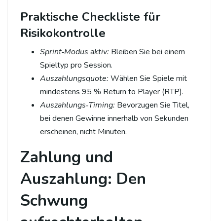
Praktische Checkliste für
Risikokontrolle
Sprint‑Modus aktiv:
Bleiben Sie bei einem
Spieltyp pro Session.
Auszahlungsquote:
Wählen Sie Spiele mit
mindestens 95 % Return to Player (RTP).
Auszahlungs‑Timing:
Bevorzugen Sie Titel,
bei denen Gewinne innerhalb von Sekunden
erscheinen, nicht Minuten.
Zahlung und
Auszahlung: Den
Schwung