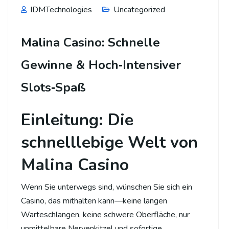
IDMTechnologies
Uncategorized
Malina Casino: Schnelle
Gewinne & Hoch‑Intensiver
Slots‑Spaß
Einleitung: Die
schnelllebige Welt von
Malina Casino
Wenn Sie unterwegs sind, wünschen Sie sich ein
Casino, das mithalten kann—keine langen
Warteschlangen, keine schwere Oberfläche, nur
unmittelbare Nervenkitzel und sofortige