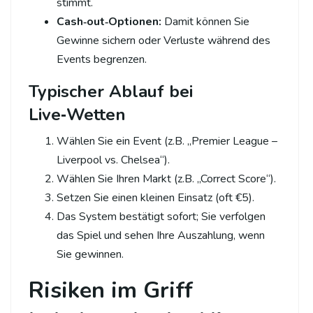
stimmt.
Cash‑out‑Optionen:
Damit können Sie
Gewinne sichern oder Verluste während des
Events begrenzen.
Typischer Ablauf bei
Live‑Wetten
Wählen Sie ein Event (z.B. „Premier League –
Liverpool vs. Chelsea“).
Wählen Sie Ihren Markt (z.B. „Correct Score“).
Setzen Sie einen kleinen Einsatz (oft €5).
Das System bestätigt sofort; Sie verfolgen
das Spiel und sehen Ihre Auszahlung, wenn
Sie gewinnen.
Risiken im Griff