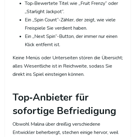
Top‑Bewertete Titel wie „Fruit Frenzy“ oder
„Starlight Jackpot“.
Ein „Spin Count“-Zähler, der zeigt, wie viele
Freispiele Sie verdient haben.
Ein „Next Spin“-Button, der immer nur einen
Klick entfernt ist.
Keine Menüs oder Unterseiten stören die Übersicht;
alles Wesentliche ist in Reichweite, sodass Sie
direkt ins Spiel einsteigen können.
Top‑Anbieter für
sofortige Befriedigung
Obwohl Malina über dreißig verschiedene
Entwickler beherbergt, stechen einige hervor, weil