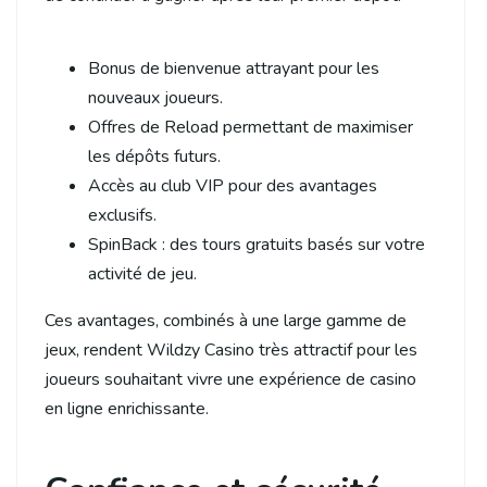
Bonus de bienvenue attrayant pour les
nouveaux joueurs.
Offres de Reload permettant de maximiser
les dépôts futurs.
Accès au club VIP pour des avantages
exclusifs.
SpinBack : des tours gratuits basés sur votre
activité de jeu.
Ces avantages, combinés à une large gamme de
jeux, rendent Wildzy Casino très attractif pour les
joueurs souhaitant vivre une expérience de casino
en ligne enrichissante.