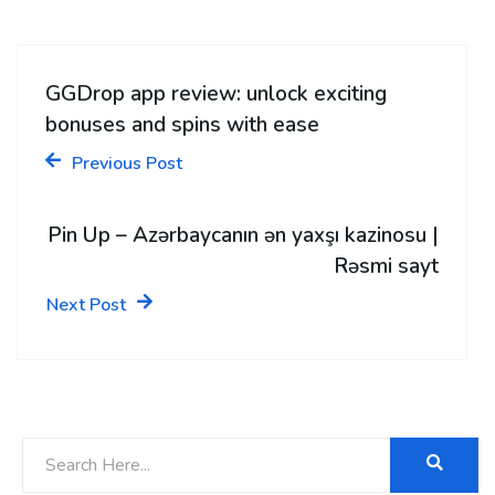
GGDrop app review: unlock exciting
bonuses and spins with ease
Previous Post
Pin Up – Azərbaycanın ən yaxşı kazinosu |
Rəsmi sayt
Next Post