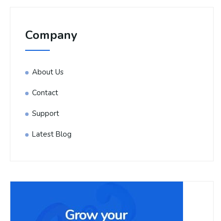
Company
About Us
Contact
Support
Latest Blog