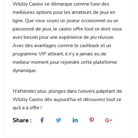
Wildzy Casino se démarque comme l’une des
meilleures options pour les amateurs de jeux en
ligne. Que vous soyez un joueur occasionnel ou un
passionné de jeux, le casino offre tout ce dont vous
avez besoin pour une expérience de jeu réussie.
Avec des avantages comme le cashback et un
programme VIP attirant, il n’y a jamais eu de
meilleur moment pour rejoindre cette plateforme
dynamique.
N’attendez plus, plongez dans l’univers palpitant de
Wildzy Casino dès aujourd’hui et découvrez tout ce
qu’il a à offrir !
Share :