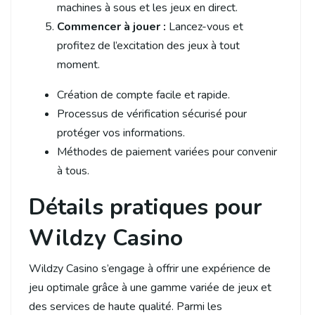
machines à sous et les jeux en direct.
Commencer à jouer :
Lancez-vous et
profitez de l’excitation des jeux à tout
moment.
Création de compte facile et rapide.
Processus de vérification sécurisé pour
protéger vos informations.
Méthodes de paiement variées pour convenir
à tous.
Détails pratiques pour
Wildzy Casino
Wildzy Casino s’engage à offrir une expérience de
jeu optimale grâce à une gamme variée de jeux et
des services de haute qualité. Parmi les