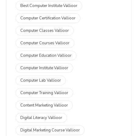
Best Computer Institute Vallioor
Computer Certification Vallioor
Computer Classes Vallioor
Computer Courses Vallioor
Computer Education Vallioor
Computer Institute Vallioor
Computer Lab Vallioor
Computer Training Vallioor
Content Marketing Vallioor
Digital Literacy Vallioor
Digital Marketing Course Vallioor