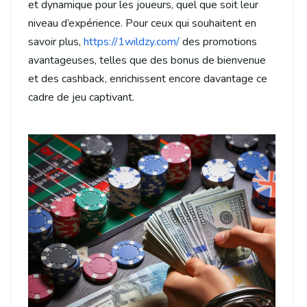
et dynamique pour les joueurs, quel que soit leur
niveau d’expérience. Pour ceux qui souhaitent en
savoir plus,
https://1wildzy.com/
des promotions
avantageuses, telles que des bonus de bienvenue
et des cashback, enrichissent encore davantage ce
cadre de jeu captivant.