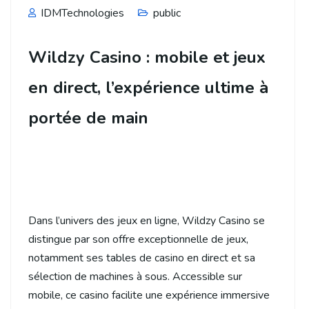
IDMTechnologies
public
Wildzy Casino : mobile et jeux
en direct, l’expérience ultime à
portée de main
Dans l’univers des jeux en ligne, Wildzy Casino se
distingue par son offre exceptionnelle de jeux,
notamment ses tables de casino en direct et sa
sélection de machines à sous. Accessible sur
mobile, ce casino facilite une expérience immersive