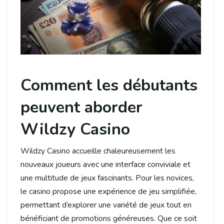
Comment les débutants
peuvent aborder
Wildzy Casino
Wildzy Casino accueille chaleureusement les
nouveaux joueurs avec une interface conviviale et
une multitude de jeux fascinants. Pour les novices,
le casino propose une expérience de jeu simplifiée,
permettant d’explorer une variété de jeux tout en
bénéficiant de promotions généreuses. Que ce soit