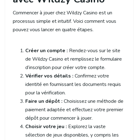
Commencer à jouer chez Wildzy Casino est un
processus simple et intuitif. Voici comment vous
pouvez vous lancer en quatre étapes.
Créer un compte :
Rendez-vous sur le site
de Wildzy Casino et remplissez le formulaire
d’inscription pour créer votre compte.
Vérifier vos détails :
Confirmez votre
identité en fournissant les documents requis
pour la vérification.
Faire un dépôt :
Choisissez une méthode de
paiement adaptée et effectuez votre premier
dépôt pour commencer à jouer.
Choisir votre jeu :
Explorez la vaste
sélection de jeux disponibles, y compris les