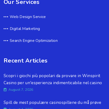
Our Services
Web Design Service
Digital Marketing
Search Engine Optimization
Recent Articles
Scopri i giochi più popolari da provare in Winspirit
Casino per un'esperienza indimenticabile nel casino
August 7, 2026
Spill de mest populære casinospillene du må prøve