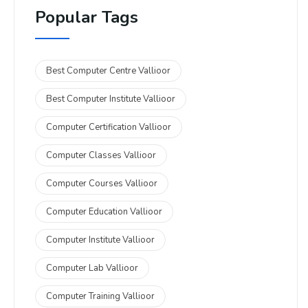
Popular Tags
Best Computer Centre Vallioor
Best Computer Institute Vallioor
Computer Certification Vallioor
Computer Classes Vallioor
Computer Courses Vallioor
Computer Education Vallioor
Computer Institute Vallioor
Computer Lab Vallioor
Computer Training Vallioor