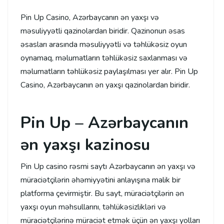
Pin Up Casino, Azərbaycanın ən yaxşı və
məsuliyyətli qazinolardan biridir. Qazinonun əsas
əsasları arasında məsuliyyətli və təhlükəsiz oyun
oynamaq, məlumatların təhlükəsiz saxlanması və
məlumatların təhlükəsiz paylaşılması yer alır. Pin Up
Casino, Azərbaycanın ən yaxşı qazinolardan biridir.
Pin Up – Azərbaycanın
ən yaxşı kazinosu
Pin Up casino rəsmi saytı Azərbaycanın ən yaxşı və
müraciətçilərin əhəmiyyətini anlayışına malik bir
platforma çevirmiştir. Bu sayt, müraciətçilərin ən
yaxşı oyun məhsullarını, təhlükəsizlikləri və
müraciətçilərinə müraciət etmək üçün ən yaxşı yolları