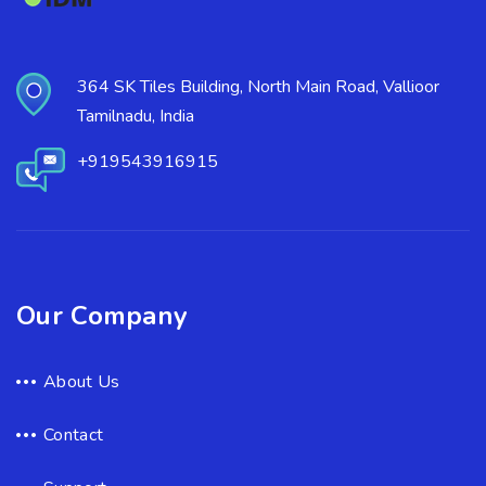
364 SK Tiles Building, North Main Road, Vallioor
Tamilnadu, India
+919543916915
Our Company
About Us
Contact