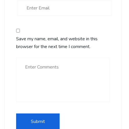
Save my name, email, and website in this
browser for the next time I comment.