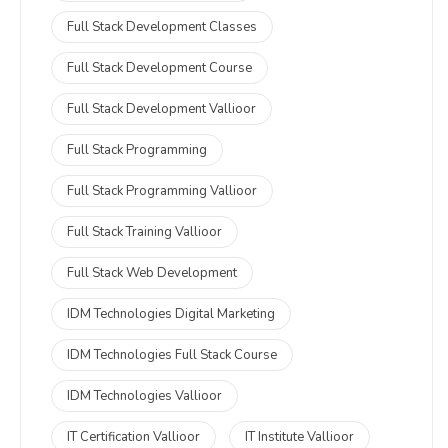
Full Stack Development Classes
Full Stack Development Course
Full Stack Development Vallioor
Full Stack Programming
Full Stack Programming Vallioor
Full Stack Training Vallioor
Full Stack Web Development
IDM Technologies Digital Marketing
IDM Technologies Full Stack Course
IDM Technologies Vallioor
IT Certification Vallioor
IT Institute Vallioor