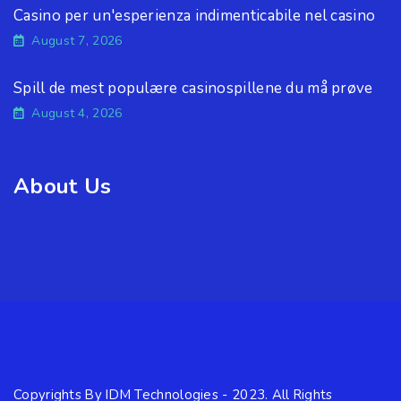
Casino per un'esperienza indimenticabile nel casino
August 7, 2026
Spill de mest populære casinospillene du må prøve
August 4, 2026
About Us
Copyrights By IDM Technologies - 2023. All Rights