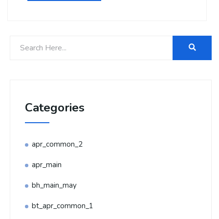
Categories
apr_common_2
apr_main
bh_main_may
bt_apr_common_1