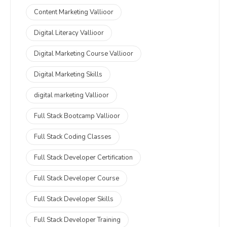
Content Marketing Vallioor
Digital Literacy Vallioor
Digital Marketing Course Vallioor
Digital Marketing Skills
digital marketing Vallioor
Full Stack Bootcamp Vallioor
Full Stack Coding Classes
Full Stack Developer Certification
Full Stack Developer Course
Full Stack Developer Skills
Full Stack Developer Training