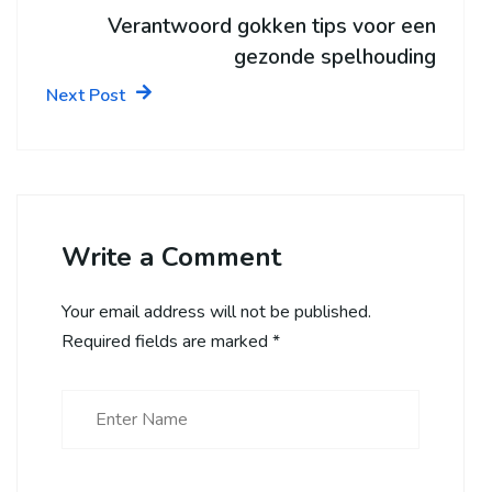
Verantwoord gokken tips voor een
gezonde spelhouding
Next Post
Write a Comment
Your email address will not be published.
Required fields are marked
*