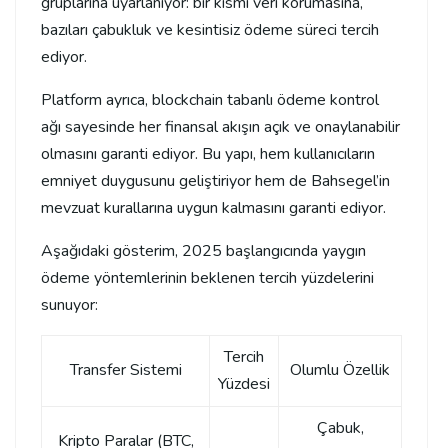
gruplarına uyarlanıyor: bir kısmı veri korumasına,
bazıları çabukluk ve kesintisiz ödeme süreci tercih
ediyor.
Platform ayrıca, blockchain tabanlı ödeme kontrol
ağı sayesinde her finansal akışın açık ve onaylanabilir
olmasını garanti ediyor. Bu yapı, hem kullanıcıların
emniyet duygusunu geliştiriyor hem de Bahsegel’in
mevzuat kurallarına uygun kalmasını garanti ediyor.
Aşağıdaki gösterim, 2025 başlangıcında yaygın
ödeme yöntemlerinin beklenen tercih yüzdelerini
sunuyor:
Tercih
Transfer Sistemi
Olumlu Özellik
Yüzdesi
Çabuk,
Kripto Paralar (BTC,