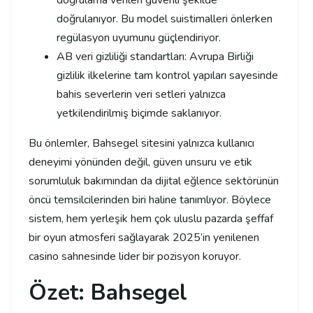
doğrulama verileri güvenli şekilde
doğrulanıyor. Bu model suistimalleri önlerken
regülasyon uyumunu güçlendiriyor.
AB veri gizliliği standartları: Avrupa Birliği
gizlilik ilkelerine tam kontrol yapıları sayesinde
bahis severlerin veri setleri yalnızca
yetkilendirilmiş biçimde saklanıyor.
Bu önlemler, Bahsegel sitesini yalnızca kullanıcı
deneyimi yönünden değil, güven unsuru ve etik
sorumluluk bakımından da dijital eğlence sektörünün
öncü temsilcilerinden biri haline tanımlıyor. Böylece
sistem, hem yerleşik hem çok uluslu pazarda şeffaf
bir oyun atmosferi sağlayarak 2025’in yenilenen
casino sahnesinde lider bir pozisyon koruyor.
Özet: Bahsegel