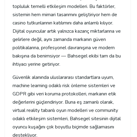
topluluk temelli etkileşim modelleri. Bu faktörler,
sistemin hem mimari tasarımını geliştiriyor hem de
casino tutkunlarının katılımını daha anlamlı kılıyor.
Dijital oyuncular artık yalnızca kazanç miktarlarına ve
gelirlere değil, aynı zamanda markanın güven
politikalarına, profesyonel davranışına ve modern
bakışına da benimsiyor — Bahsegel ekibi tam da bu
ihtiyacı yerine getiriyor.
Güvenlik alanında uluslararası standartlara uyum,
machine learning odaklı risk önleme sistemleri ve
GDPR gibi veri koruma protokolleri, markanın etik
değerlerini güçlendiriyor. Buna eş zamanlı olarak,
virtual reality tabanlı oyun modelleri ve community
odaklı etkileşim sistemleri, Bahsegel sitesinin dijital
oyuncu kuşağını çok boyutlu biçimde sağlamasını
destekliyor.