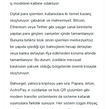
iş modelinin kalbine odaklıyor.
Dijital para işlemleri, kullanıcılara iki temel kazanç
oluşturuyor: çabukluk ve mahremiyet. Bitcoin,
Ethereum veya Tether gibi yaygın sanal birimlerle
yapılan para girişleri, saniyeler içinde tamamlanıyor.
Bununla birlikte blok zinciri işlemleri merkeziyetsiz
bir yapıda işlediği için, bahisçilerin hesap detayları
veya banka detayları ifşa edilmeden koruma altında
tamamlanıyor. Bu durum, özellikle mevzuat
baskısının yüksek olduğu bölgelerde önemli kolaylık
oluşturuyor.
Bahsegel, yalnızca kriptoyu yanı sıra; Papara, Jeton,
AstroPay, e-cüzdanlar ve hızlı QR çözümleri gibi
modern transfer sistemlerini da sisteme katarak
oyunculara farklılık sunuyor. Her sistem özgün ihtiyaç