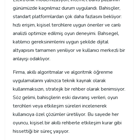
günümüzde kaçınılmaz durum uygulandı. Bahisçiler,
standart platformlardan çok daha fazlasını bekliyor:
hızlı erişim, kişisel tercihlere uygun öneriler ve canlı
analizli optimize edilmiş oyun deneyimi. Bahsegel,
katılımcı gereksinimlerini uygun şekilde dijital
altyapısını tamamen yeniliyor ve kullanıcı merkezli bir
anlayışı odaklıyor.
Firma, akıllı algoritmalar ve algoritmik öğrenme
uygulamalarını yalnızca teknik kaynak olarak
kullanmaksızın, stratejik bir rehber olarak benimsiyor.
Söz gelimi, bahisçilerin eski davranış verileri, oyun
tercihleri veya etkileşim süreleri incelenerek
kullanıcıya özel çözümler üretiliyor. Bu sayede her
oyuncu, kişisel bir akıllı rehberle etkileşim kurar gibi
hissettiği bir süreç yaşıyor.