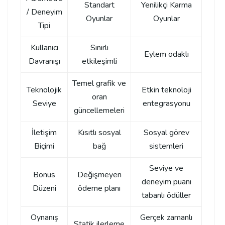
Standart
Yenilikçi Karma
/ Deneyim
Oyunlar
Oyunlar
Tipi
Kullanıcı
Sınırlı
Eylem odaklı
Davranışı
etkileşimli
Temel grafik ve
Teknolojik
Etkin teknoloji
oran
Seviye
entegrasyonu
güncellemeleri
İletişim
Kısıtlı sosyal
Sosyal görev
Biçimi
bağ
sistemleri
Seviye ve
Bonus
Değişmeyen
deneyim puanı
Düzeni
ödeme planı
tabanlı ödüller
Oynanış
Gerçek zamanlı
Statik ilerleme