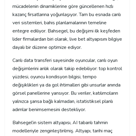
mücadelenin dinamiklerine göre güncellenen hızlı
kazanç fırsatlarına yoğunlaşıyor. Tam bu esnada canlı
veri sistemleri, bahis planlamalarının temeline
entegre ediliyor. Bahsegel, bu değişimi ilk keşfeden
lider firmalardan biri olarak, live bet altyapısını bilgiye
dayalı bir düzene optimize ediyor.
Canlı data transferi sayesinde oyuncular, canlı oyun
değişimlerini anlık olarak takip edebiliyor: top kontrol
yüzdesi, oyuncu kondisyon bilgisi, tempo
değişiklikleri ya da gol ihtimalleri gibi unsurlar anında
görsel panellerine yansıyor. Bu veriler, katılımcıların
yalnızca şansa bağlı kalmadan, istatistiksel planlı
adımlar benimsemesini destekliyor.
Bahsegel’in sistem altyapısı, AI tabanlı tahmin
modelleriyle zenginleştirilmiş. Altyapı, tarihi maç