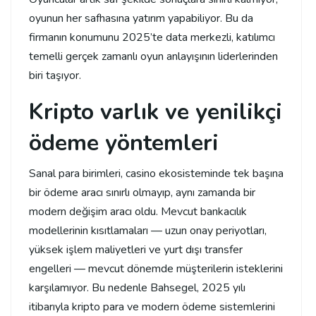
oyunun her safhasına yatırım yapabiliyor. Bu da
firmanın konumunu 2025’te data merkezli, katılımcı
temelli gerçek zamanlı oyun anlayışının liderlerinden
biri taşıyor.
Kripto varlık ve yenilikçi
ödeme yöntemleri
Sanal para birimleri, casino ekosisteminde tek başına
bir ödeme aracı sınırlı olmayıp, aynı zamanda bir
modern değişim aracı oldu. Mevcut bankacılık
modellerinin kısıtlamaları — uzun onay periyotları,
yüksek işlem maliyetleri ve yurt dışı transfer
engelleri — mevcut dönemde müşterilerin isteklerini
karşılamıyor. Bu nedenle Bahsegel, 2025 yılı
itibarıyla kripto para ve modern ödeme sistemlerini