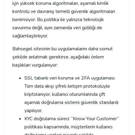
için yüksek koruma algoritmaları, aşamalı kimlik
kontrolü ve davranış temelli güvenlik algoritmaları
benimsiyor. Bu politika ile yalnızca teknolojik
savunma değil, aynı zamanda veri gizliliği de
sağlamlaştırılıyor.
Bahsegel sitesinin bu uygulamalarını daha somut
şekilde anlatmak gerekirse, aşağıdaki önlem
başlıkları vurgulanıyor:
SSL tabanlı veri koruma ve 2FA uygulaması:
Tüm data akışı şifreli iletişim protokolüyle
kriptolanıyor, kullanıcı oturumlarında çift
aşamalı doğrulama sistemi güvenlik standardı
yapılıyor.
KYC doğrulama süreci: “Know Your Customer”
politikası kapsamında, müşterilerin kullanıcı