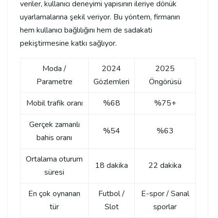
veriler, kullanıcı deneyimi yapısının ileriye dönük
uyarlamalarına şekil veriyor. Bu yöntem, firmanın
hem kullanıcı bağlılığını hem de sadakati
pekiştirmesine katkı sağlıyor.
Moda /
2024
2025
Parametre
Gözlemleri
Öngörüsü
Mobil trafik oranı
%68
%75+
Gerçek zamanlı
%54
%63
bahis oranı
Ortalama oturum
18 dakika
22 dakika
süresi
En çok oynanan
Futbol /
E-spor / Sanal
tür
Slot
sporlar