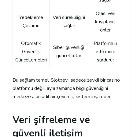
sağlar
Olası veri
Yedekleme
Veri sürekliliğini
kayıplarını
Çözümü
sağlar
önler
Otomatik
Platformun
Siber güvenliği
Güvenlik
istikrarını
güncel tutar
Güncellemeleri
sürdürür
Bu sağlam temel, Slotbey’i sadece zevkli bir casino
platformu değil, aynı zamanda bilgi güvenliğini
merkeze alan adil bir çevrimiçi sistem inşa eder.
Veri şifreleme ve
güvenli iletişim