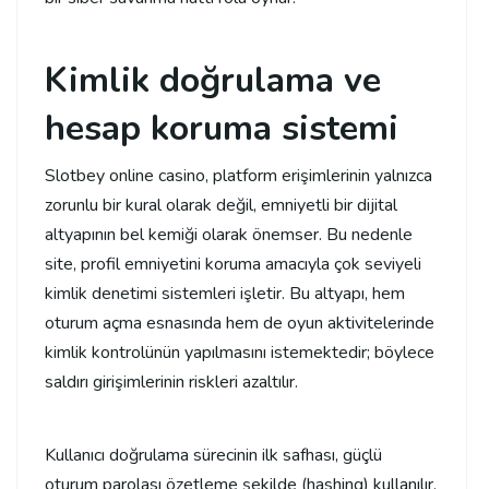
Kimlik doğrulama ve
hesap koruma sistemi
Slotbey online casino, platform erişimlerinin yalnızca
zorunlu bir kural olarak değil, emniyetli bir dijital
altyapının bel kemiği olarak önemser. Bu nedenle
site, profil emniyetini koruma amacıyla çok seviyeli
kimlik denetimi sistemleri işletir. Bu altyapı, hem
oturum açma esnasında hem de oyun aktivitelerinde
kimlik kontrolünün yapılmasını istemektedir; böylece
saldırı girişimlerinin riskleri azaltılır.
Kullanıcı doğrulama sürecinin ilk safhası, güçlü
oturum parolası özetleme şekilde (hashing) kullanılır.