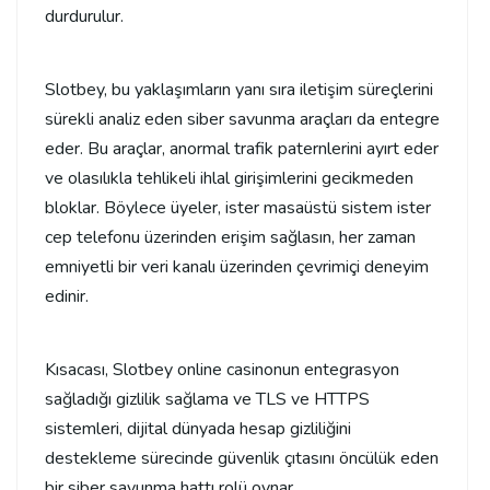
durdurulur.
Slotbey, bu yaklaşımların yanı sıra iletişim süreçlerini
sürekli analiz eden siber savunma araçları da entegre
eder. Bu araçlar, anormal trafik paternlerini ayırt eder
ve olasılıkla tehlikeli ihlal girişimlerini gecikmeden
bloklar. Böylece üyeler, ister masaüstü sistem ister
cep telefonu üzerinden erişim sağlasın, her zaman
emniyetli bir veri kanalı üzerinden çevrimiçi deneyim
edinir.
Kısacası, Slotbey online casinonun entegrasyon
sağladığı gizlilik sağlama ve TLS ve HTTPS
sistemleri, dijital dünyada hesap gizliliğini
destekleme sürecinde güvenlik çıtasını öncülük eden
bir siber savunma hattı rolü oynar.