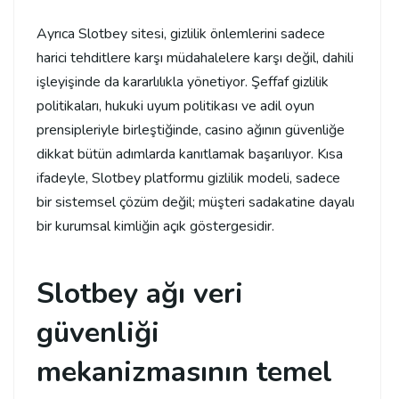
Ayrıca Slotbey sitesi, gizlilik önlemlerini sadece
harici tehditlere karşı müdahalelere karşı değil, dahili
işleyişinde da kararlılıkla yönetiyor. Şeffaf gizlilik
politikaları, hukuki uyum politikası ve adil oyun
prensipleriyle birleştiğinde, casino ağının güvenliğe
dikkat bütün adımlarda kanıtlamak başarılıyor. Kısa
ifadeyle, Slotbey platformu gizlilik modeli, sadece
bir sistemsel çözüm değil; müşteri sadakatine dayalı
bir kurumsal kimliğin açık göstergesidir.
Slotbey ağı veri
güvenliği
mekanizmasının temel