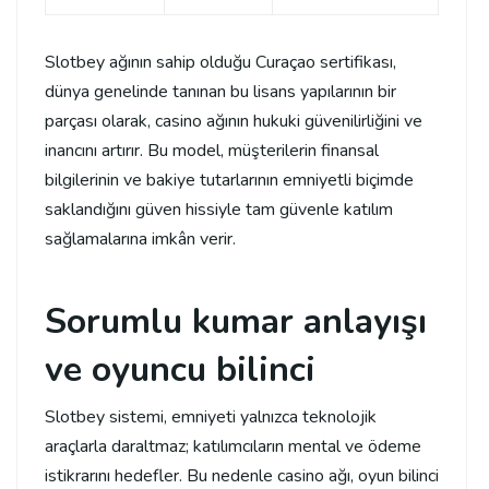
Slotbey ağının sahip olduğu Curaçao sertifikası,
dünya genelinde tanınan bu lisans yapılarının bir
parçası olarak, casino ağının hukuki güvenilirliğini ve
inancını artırır. Bu model, müşterilerin finansal
bilgilerinin ve bakiye tutarlarının emniyetli biçimde
saklandığını güven hissiyle tam güvenle katılım
sağlamalarına imkân verir.
Sorumlu kumar anlayışı
ve oyuncu bilinci
Slotbey sistemi, emniyeti yalnızca teknolojik
araçlarla daraltmaz; katılımcıların mental ve ödeme
istikrarını hedefler. Bu nedenle casino ağı, oyun bilinci