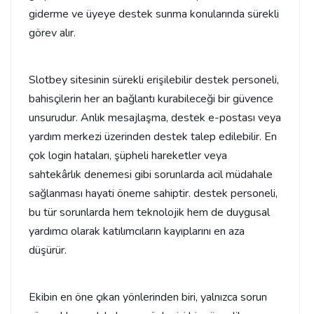
giderme ve üyeye destek sunma konularında sürekli
görev alır.
Slotbey sitesinin sürekli erişilebilir destek personeli,
bahisçilerin her an bağlantı kurabileceği bir güvence
unsurudur. Anlık mesajlaşma, destek e-postası veya
yardım merkezi üzerinden destek talep edilebilir. En
çok login hataları, şüpheli hareketler veya
sahtekârlık denemesi gibi sorunlarda acil müdahale
sağlanması hayati öneme sahiptir. destek personeli,
bu tür sorunlarda hem teknolojik hem de duygusal
yardımcı olarak katılımcıların kayıplarını en aza
düşürür.
Ekibin en öne çıkan yönlerinden biri, yalnızca sorun