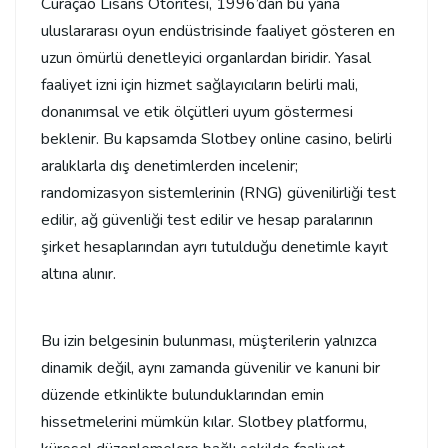
Curaçao Lisans Otoritesi, 1996’dan bu yana
uluslararası oyun endüstrisinde faaliyet gösteren en
uzun ömürlü denetleyici organlardan biridir. Yasal
faaliyet izni için hizmet sağlayıcıların belirli mali,
donanımsal ve etik ölçütleri uyum göstermesi
beklenir. Bu kapsamda Slotbey online casino, belirli
aralıklarla dış denetimlerden incelenir;
randomizasyon sistemlerinin (RNG) güvenilirliği test
edilir, ağ güvenliği test edilir ve hesap paralarının
şirket hesaplarından ayrı tutulduğu denetimle kayıt
altına alınır.
Bu izin belgesinin bulunması, müşterilerin yalnızca
dinamik değil, aynı zamanda güvenilir ve kanuni bir
düzende etkinlikte bulunduklarından emin
hissetmelerini mümkün kılar. Slotbey platformu,