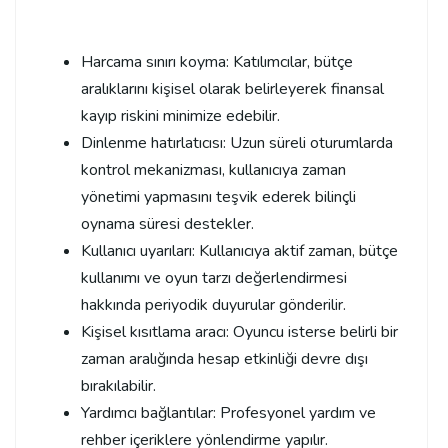
Harcama sınırı koyma: Katılımcılar, bütçe
aralıklarını kişisel olarak belirleyerek finansal
kayıp riskini minimize edebilir.
Dinlenme hatırlatıcısı: Uzun süreli oturumlarda
kontrol mekanizması, kullanıcıya zaman
yönetimi yapmasını teşvik ederek bilinçli
oynama süresi destekler.
Kullanıcı uyarıları: Kullanıcıya aktif zaman, bütçe
kullanımı ve oyun tarzı değerlendirmesi
hakkında periyodik duyurular gönderilir.
Kişisel kısıtlama aracı: Oyuncu isterse belirli bir
zaman aralığında hesap etkinliği devre dışı
bırakılabilir.
Yardımcı bağlantılar: Profesyonel yardım ve
rehber içeriklere yönlendirme yapılır.