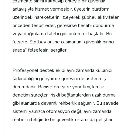
çözmekle sınırlı kalmayıp önleyici bir güvenlik
anlayışıyla hizmet vermesidir. üyelerin platform
üzerindeki hareketlerini izleyerek şüpheli aktiviteleri
önceden tespit eder, gerekirse hesabı dondurma
veya doğrulama talebi gibi önlemler başlatır. Bu
felsefe, Slotbey online casinonun “güvenlik birinci
sırada” felsefesini sergiler.
Profesyonel destek ekibi aynı zamanda kullanıcı
farkındalığını geliştirme görevini de üstlenmiş
durumdadır. Bahisçilere şifre yönetimi, kimlik
denetim süreçleri, riskli bağlantılardan uzak durma
gibi alanlarda devamlı rehberlik sağlanır. Bu sayede
sistem, yalnızca otomasyon değil, aynı zamanda
rehber niteliğinde bir güvenlik ortamı da geliştirir.