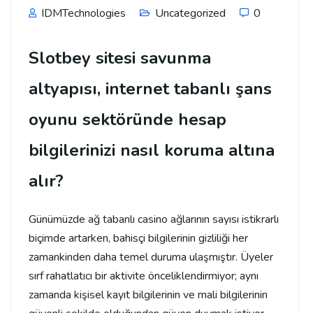
IDMTechnologies
Uncategorized
0
Slotbey sitesi savunma
altyapısı, internet tabanlı şans
oyunu sektöründe hesap
bilgilerinizi nasıl koruma altına
alır?
Günümüzde ağ tabanlı casino ağlarının sayısı istikrarlı
biçimde artarken, bahisçi bilgilerinin gizliliği her
zamankinden daha temel duruma ulaşmıştır. Üyeler
sırf rahatlatıcı bir aktivite önceliklendirmiyor; aynı
zamanda kişisel kayıt bilgilerinin ve mali bilgilerinin