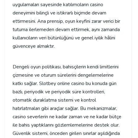
uygulamaları sayesinde katılımcıların casino
deneyimini bilinçli ve istikrarlı biçimde devam
ettirmesini. Ana prensip, oyun keyfini zarar verici bir
tutuma ilerlemeden devam ettirmek, aynı zamanda
kullanıcıların veri bütünlüğünü ve genel iyilik hâlini
güvenceye almaktır.
Dengeli oyun politikası, bahisçilerin kendi limitlerini
çizmesine ve oturum sürelerini dengelemelerine
katkı sağlar. Slotbey online casino bu konuda gün
bazlı, periyodik ve periyodik süre kontrolleri,
otomatik duraklatma sistemi ve kontrol
hatırlatmaları gibi araçlar sağlar. Bu mekanizmalar,
casino severlerin ne kadar zaman ve ne kadar bütçe
ile bahis yaptıklarını gözlemlemelerine destek olur.
Güvenlik sistemi, önceden girilen sınırlar aşıldığında