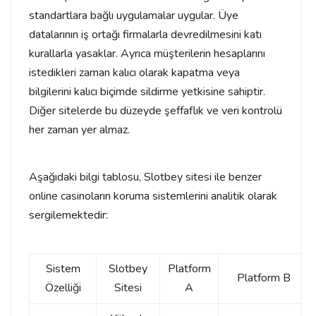
standartlara bağlı uygulamalar uygular. Üye
datalarının iş ortağı firmalarla devredilmesini katı
kurallarla yasaklar. Ayrıca müşterilerin hesaplarını
istedikleri zaman kalıcı olarak kapatma veya
bilgilerini kalıcı biçimde sildirme yetkisine sahiptir.
Diğer sitelerde bu düzeyde şeffaflık ve veri kontrolü
her zaman yer almaz.
Aşağıdaki bilgi tablosu, Slotbey sitesi ile benzer
online casinoların koruma sistemlerini analitik olarak
sergilemektedir:
Sistem
Slotbey
Platform
Platform B
Özelliği
Sitesi
A