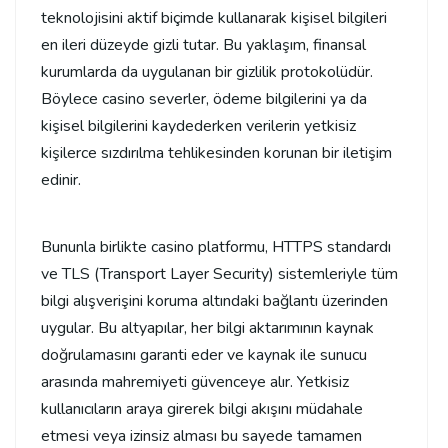
teknolojisini aktif biçimde kullanarak kişisel bilgileri
en ileri düzeyde gizli tutar. Bu yaklaşım, finansal
kurumlarda da uygulanan bir gizlilik protokolüdür.
Böylece casino severler, ödeme bilgilerini ya da
kişisel bilgilerini kaydederken verilerin yetkisiz
kişilerce sızdırılma tehlikesinden korunan bir iletişim
edinir.
Bununla birlikte casino platformu, HTTPS standardı
ve TLS (Transport Layer Security) sistemleriyle tüm
bilgi alışverişini koruma altındaki bağlantı üzerinden
uygular. Bu altyapılar, her bilgi aktarımının kaynak
doğrulamasını garanti eder ve kaynak ile sunucu
arasında mahremiyeti güvenceye alır. Yetkisiz
kullanıcıların araya girerek bilgi akışını müdahale
etmesi veya izinsiz alması bu sayede tamamen