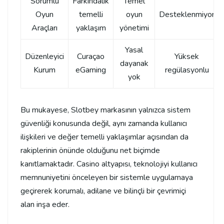
Sorumlu
Farkındalık
Temel
Oyun
temelli
oyun
Desteklenmiyor
Araçları
yaklaşım
yönetimi
Yasal
Düzenleyici
Curaçao
Yüksek
dayanak
Kurum
eGaming
regülasyonlu
yok
Bu mukayese, Slotbey markasının yalnızca sistem
güvenliği konusunda değil, aynı zamanda kullanıcı
ilişkileri ve değer temelli yaklaşımlar açısından da
rakiplerinin önünde olduğunu net biçimde
kanıtlamaktadır. Casino altyapısı, teknolojiyi kullanıcı
memnuniyetini önceleyen bir sistemle uygulamaya
geçirerek korumalı, adilane ve bilinçli bir çevrimiçi
alan inşa eder.