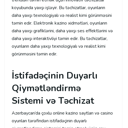
trendləri təmin etmək üçün innovativ təchizatlar
koyubunda yaxşı işləyir. Bu təchizatlar, oyunların
daha yaxşı texnologiyalı və realist kimi görünməsini
təmin edir. Elektronik kazino xidmətləri, oyunların
daha yaxşı grafiklərini, daha yaxşı ses effektlərini və
daha yaxşı interaktivliyi təmin edir. Bu təchizatlar,
oyunların daha yaxşı texnologiyalı və realist kimi
görünməsini təmin edir.
İstifadəçinin Duyarlı
Qiymətləndirmə
Sistemi və Təchizat
Azerbaycan’da çoxlu online kazino saytları və casino
oyunları tərəfindən istifadəçinin duyarlı