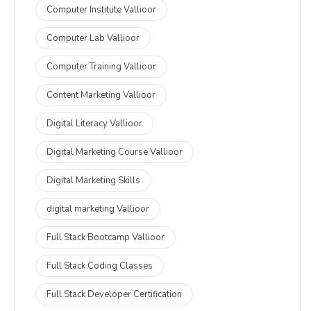
Computer Institute Vallioor
Computer Lab Vallioor
Computer Training Vallioor
Content Marketing Vallioor
Digital Literacy Vallioor
Digital Marketing Course Vallioor
Digital Marketing Skills
digital marketing Vallioor
Full Stack Bootcamp Vallioor
Full Stack Coding Classes
Full Stack Developer Certification