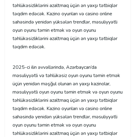
təhlükəsizliklərini azaltmaq üçün ən yaxşı tətbiqlər
təqdim edəcək. Kazino oyunları və casino online
sahəsində yenidən yüksələn trendlər, məsuliyyətli
oyun oyunu təmin etmək və oyun oyunu
təhlükəsizliklərini azaltmaq üçün ən yaxşı tətbiqlər
təqdim edəcək.
2025-ci ilin əvvəllərində, Azərbaycan’da
məsuliyyətli və təhlükəsiz oyun oyunu təmin etmək
üçün yenidən məşğul olunan ən yaxşı kazinolar,
məsuliyyətli oyun oyunu təmin etmək və oyun oyunu
təhlükəsizliklərini azaltmaq üçün ən yaxşı tətbiqlər
təqdim edəcək. Kazino oyunları və casino online
sahəsində yenidən yüksələn trendlər, məsuliyyətli
oyun oyunu təmin etmək və oyun oyunu
təhlükəsizliklərini azaltmaq üçün ən yaxşı tətbiqlər