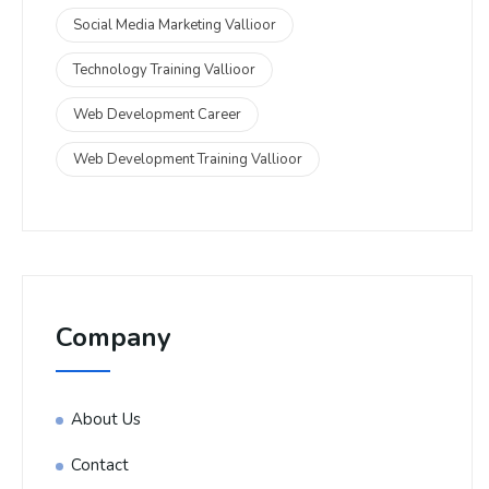
Social Media Marketing Vallioor
Technology Training Vallioor
Web Development Career
Web Development Training Vallioor
Company
About Us
Contact