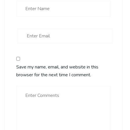
Save my name, email, and website in this
browser for the next time I comment.