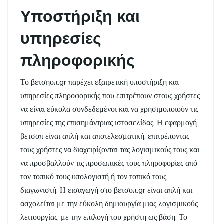
Υποστήριξη και
υπηρεσίες
πληροφορικής
Το βετσηοπ.gr παρέχει εξαιρετική υποστήριξη και
υπηρεσίες πληροφορικής που επιτρέπουν στους χρήστες
να είναι εύκολα συνδεδεμένοι και να χρησιμοποιούν τις
υπηρεσίες της επισημάντριας ιστοσελίδας. Η εφαρμογή
βετσοπ είναι απλή και αποτελεσματική, επιτρέποντας
τους χρήστες να διαχειρίζονται τας λογισμικούς τους και
να προσβαλλούν τις προσωπικές τους πληροφορίες από
τον τοπικό τους υπολογιστή ή τον τοπικό τους
διαγωνιστή. Η εισαγωγή στο βετσοπ.gr είναι απλή και
ασχολείται με την εύκολη δημιουργία μιας λογισμικούς
λειτουργίας, με την επιλογή του χρήστη ως βάση. Το