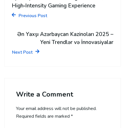
High‑Intensity Gaming Experience
Previous Post
Ən Yaxşı Azərbaycan Kazinoları 2025 –
Yeni Trendlər və İnnovasiyalar
Next Post
Write a Comment
Your email address will not be published.
Required fields are marked
*