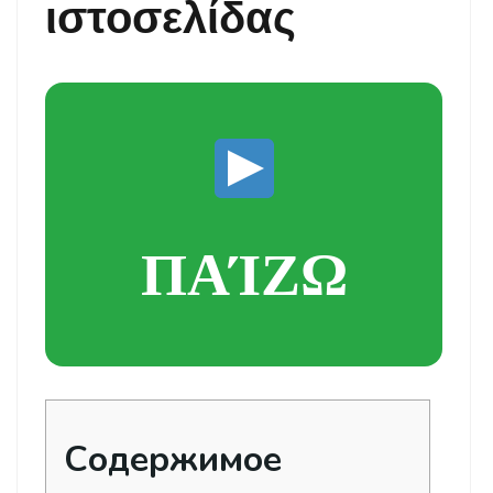
ιστοσελίδας
ΠΑΊΖΩ
Содержимое