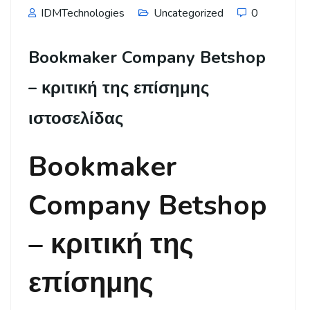
IDMTechnologies
Uncategorized
0
Bookmaker Company Betshop
– κριτική της επίσημης
ιστοσελίδας
Bookmaker
Company Betshop
– κριτική της
επίσημης