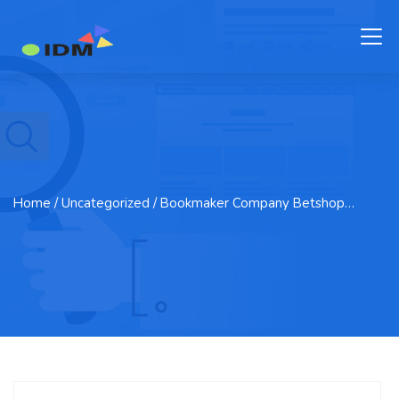
Home
/ Uncategorized / Bookmaker Company Betshop…