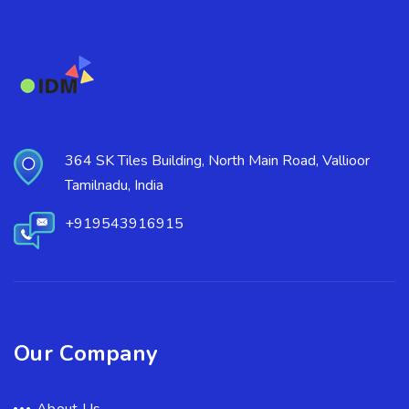
364 SK Tiles Building, North Main Road, Vallioor
Tamilnadu, India
+919543916915
Our Company