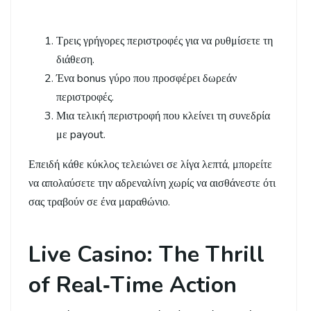
Τρεις γρήγορες περιστροφές για να ρυθμίσετε τη
διάθεση.
Ένα bonus γύρο που προσφέρει δωρεάν
περιστροφές.
Μια τελική περιστροφή που κλείνει τη συνεδρία
με payout.
Επειδή κάθε κύκλος τελειώνει σε λίγα λεπτά, μπορείτε
να απολαύσετε την αδρεναλίνη χωρίς να αισθάνεστε ότι
σας τραβούν σε ένα μαραθώνιο.
Live Casino: The Thrill
of Real‑Time Action