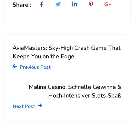
Share :
AviaMasters: Sky‑High Crash Game That
Keeps You on the Edge
Previous Post
Malina Casino: Schnelle Gewinne &
Hoch‑Intensiver Slots‑Spaß
Next Post