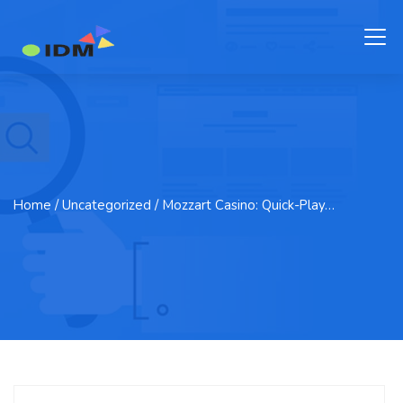
Home
/ Uncategorized / Mozzart Casino: Quick-Play…