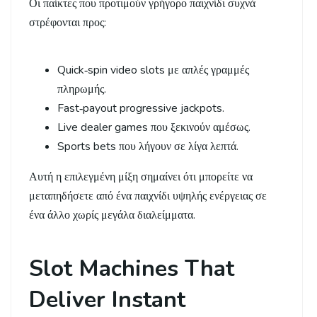
Οι παίκτες που προτιμούν γρήγορο παιχνίδι συχνά
στρέφονται προς:
Quick‑spin video slots με απλές γραμμές
πληρωμής.
Fast‑payout progressive jackpots.
Live dealer games που ξεκινούν αμέσως.
Sports bets που λήγουν σε λίγα λεπτά.
Αυτή η επιλεγμένη μίξη σημαίνει ότι μπορείτε να
μεταπηδήσετε από ένα παιχνίδι υψηλής ενέργειας σε
ένα άλλο χωρίς μεγάλα διαλείμματα.
Slot Machines That
Deliver Instant