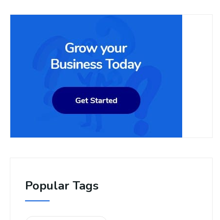
Popular Tags