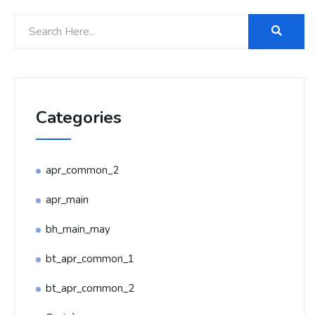
Categories
apr_common_2
apr_main
bh_main_may
bt_apr_common_1
bt_apr_common_2