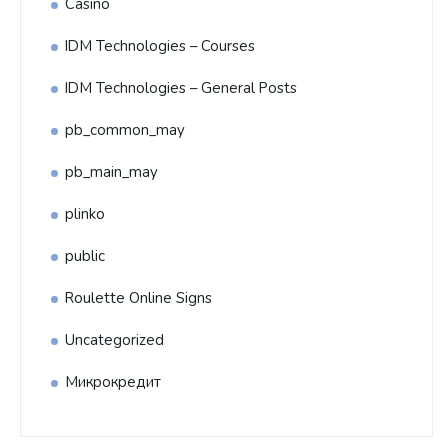
Casinò
IDM Technologies – Courses
IDM Technologies – General Posts
pb_common_may
pb_main_may
plinko
public
Roulette Online Signs
Uncategorized
Микрокредит