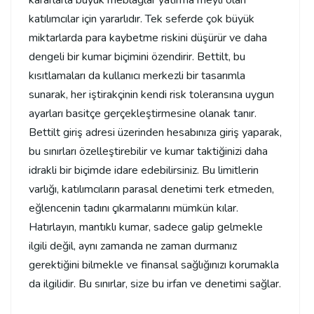
kararlarla büyük meblağlar yatırma meyli olan
katılımcılar için yararlıdır. Tek seferde çok büyük
miktarlarda para kaybetme riskini düşürür ve daha
dengeli bir kumar biçimini özendirir. Bettilt, bu
kısıtlamaları da kullanıcı merkezli bir tasarımla
sunarak, her iştirakçinin kendi risk toleransına uygun
ayarları basitçe gerçekleştirmesine olanak tanır.
Bettilt giriş adresi üzerinden hesabınıza giriş yaparak,
bu sınırları özelleştirebilir ve kumar taktiğinizi daha
idrakli bir biçimde idare edebilirsiniz. Bu limitlerin
varlığı, katılımcıların parasal denetimi terk etmeden,
eğlencenin tadını çıkarmalarını mümkün kılar.
Hatırlayın, mantıklı kumar, sadece galip gelmekle
ilgili değil, aynı zamanda ne zaman durmanız
gerektiğini bilmekle ve finansal sağlığınızı korumakla
da ilgilidir. Bu sınırlar, size bu irfan ve denetimi sağlar.