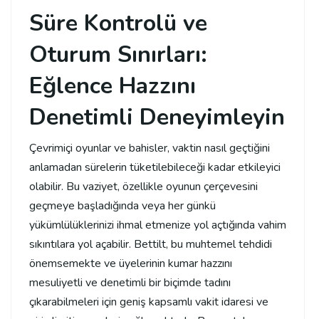
Süre Kontrolü ve
Oturum Sınırları:
Eğlence Hazzını
Denetimli Deneyimleyin
Çevrimiçi oyunlar ve bahisler, vaktin nasıl geçtiğini
anlamadan sürelerin tüketilebileceği kadar etkileyici
olabilir. Bu vaziyet, özellikle oyunun çerçevesini
geçmeye başladığında veya her günkü
yükümlülüklerinizi ihmal etmenize yol açtığında vahim
sıkıntılara yol açabilir. Bettilt, bu muhtemel tehdidi
önemsemekte ve üyelerinin kumar hazzını
mesuliyetli ve denetimli bir biçimde tadını
çıkarabilmeleri için geniş kapsamlı vakit idaresi ve