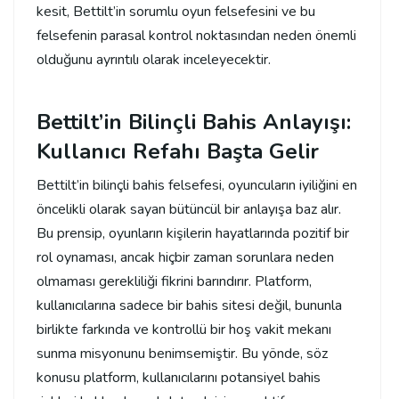
kesit, Bettilt’in sorumlu oyun felsefesini ve bu
felsefenin parasal kontrol noktasından neden önemli
olduğunu ayrıntılı olarak inceleyecektir.
Bettilt’in Bilinçli Bahis Anlayışı:
Kullanıcı Refahı Başta Gelir
Bettilt’in bilinçli bahis felsefesi, oyuncuların iyiliğini en
öncelikli olarak sayan bütüncül bir anlayışa baz alır.
Bu prensip, oyunların kişilerin hayatlarında pozitif bir
rol oynaması, ancak hiçbir zaman sorunlara neden
olmaması gerekliliği fikrini barındırır. Platform,
kullanıcılarına sadece bir bahis sitesi değil, bununla
birlikte farkında ve kontrollü bir hoş vakit mekanı
sunma misyonunu benimsemiştir. Bu yönde, söz
konusu platform, kullanıcılarını potansiyel bahis