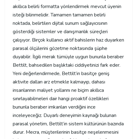
akıllıca belirli formatta yönlendirmek mevcut üyenin
isteği bilinmelidir. Tamamen tamamen belirli
noktada, belirtilen dijital sunum sağlayıcısının
gösterdiği sistemler ve danışmanlık süreçleri
çalışıyor. Birçok kullanıcı aktif bahislerin haz duyarken
parasal ölçülerini gözetme noktasında şüphe
duyabilir. İlgili merak tümüyle uygun bununla beraber
Bettilt, bahsedilen başlıktaki ciddiyetinizi fark eder.
Yeni değerlendirmede, Bettilt’in basitçe geniş
aktivite dalları arz etmekle kalmayıp, dahası
insanlarının maliyet yollarını ne biçim akıllıca
sınırlayabilmeleri dair hangi proaktif özellikleri
bununla beraber imkanları verdiğini ince
inceleyeceğiz. Duyarlı deneyimin kaynağı bulunan
parasal yönetim, Bettilt’in sistem kültürünün bazında
durur. Mecra, müşterilerinin basitçe neşelenmesini