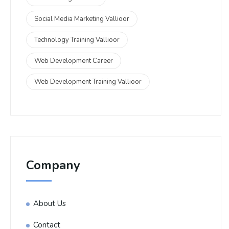
Social Media Marketing Vallioor
Technology Training Vallioor
Web Development Career
Web Development Training Vallioor
Company
About Us
Contact