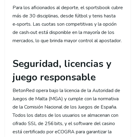
Para los aficionados al deporte, el sportsbook cubre
más de 30 disciplinas, desde fútbol y tenis hasta
e‑sports. Las cuotas son competitivas y la opción
de cash‑out está disponible en la mayoría de los
mercados, lo que brinda mayor control al apostador.
Seguridad, licencias y
juego responsable
BetonRed opera bajo la licencia de la Autoridad de
Juegos de Malta (MGA) y cumple con la normativa
de la Comisión Nacional de los Juegos de España.
Todos los datos de los usuarios se almacenan con
cifrado SSL de 256 bits, y el software del casino
está certificado por eCOGRA para garantizar la