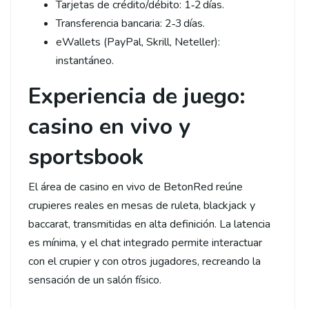
Tarjetas de crédito/débito: 1‑2 días.
Transferencia bancaria: 2‑3 días.
eWallets (PayPal, Skrill, Neteller):
instantáneo.
Experiencia de juego:
casino en vivo y
sportsbook
El área de casino en vivo de BetonRed reúne
crupieres reales en mesas de ruleta, blackjack y
baccarat, transmitidas en alta definición. La latencia
es mínima, y el chat integrado permite interactuar
con el crupier y con otros jugadores, recreando la
sensación de un salón físico.