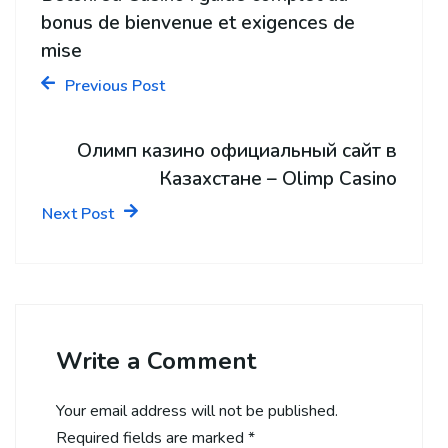
bonus de bienvenue et exigences de
mise
Previous Post
Олимп казино официальный сайт в
Казахстане – Olimp Casino
Next Post
Write a Comment
Your email address will not be published.
Required fields are marked
*