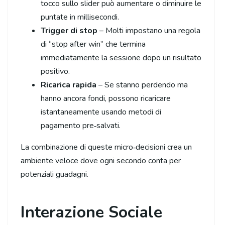
tocco sullo slider può aumentare o diminuire le
puntate in millisecondi.
Trigger di stop
– Molti impostano una regola
di “stop after win” che termina
immediatamente la sessione dopo un risultato
positivo.
Ricarica rapida
– Se stanno perdendo ma
hanno ancora fondi, possono ricaricare
istantaneamente usando metodi di
pagamento pre‑salvati.
La combinazione di queste micro‑decisioni crea un
ambiente veloce dove ogni secondo conta per
potenziali guadagni.
Interazione Sociale