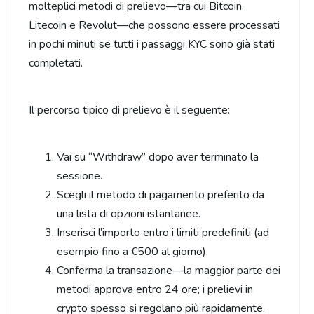
molteplici metodi di prelievo—tra cui Bitcoin,
Litecoin e Revolut—che possono essere processati
in pochi minuti se tutti i passaggi KYC sono già stati
completati.
Il percorso tipico di prelievo è il seguente:
Vai su “Withdraw” dopo aver terminato la
sessione.
Scegli il metodo di pagamento preferito da
una lista di opzioni istantanee.
Inserisci l’importo entro i limiti predefiniti (ad
esempio fino a €500 al giorno).
Conferma la transazione—la maggior parte dei
metodi approva entro 24 ore; i prelievi in
crypto spesso si regolano più rapidamente.