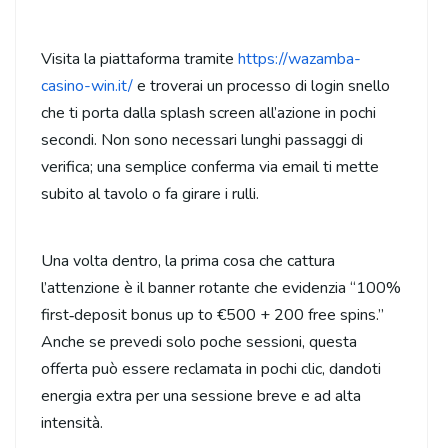
Visita la piattaforma tramite
https://wazamba-
casino-win.it/
e troverai un processo di login snello
che ti porta dalla splash screen all’azione in pochi
secondi. Non sono necessari lunghi passaggi di
verifica; una semplice conferma via email ti mette
subito al tavolo o fa girare i rulli.
Una volta dentro, la prima cosa che cattura
l’attenzione è il banner rotante che evidenzia “100%
first‑deposit bonus up to €500 + 200 free spins.”
Anche se prevedi solo poche sessioni, questa
offerta può essere reclamata in pochi clic, dandoti
energia extra per una sessione breve e ad alta
intensità.