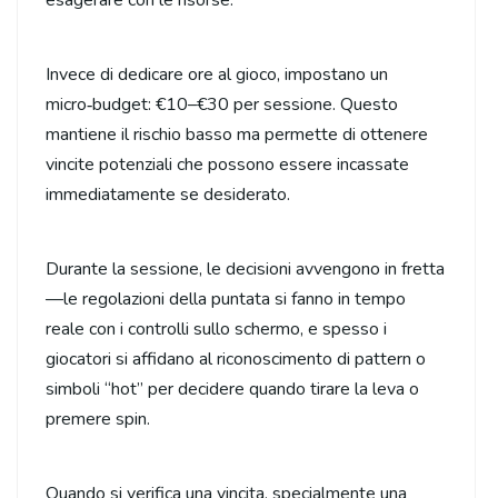
esagerare con le risorse.
Invece di dedicare ore al gioco, impostano un
micro‑budget: €10–€30 per sessione. Questo
mantiene il rischio basso ma permette di ottenere
vincite potenziali che possono essere incassate
immediatamente se desiderato.
Durante la sessione, le decisioni avvengono in fretta
—le regolazioni della puntata si fanno in tempo
reale con i controlli sullo schermo, e spesso i
giocatori si affidano al riconoscimento di pattern o
simboli “hot” per decidere quando tirare la leva o
premere spin.
Quando si verifica una vincita, specialmente una