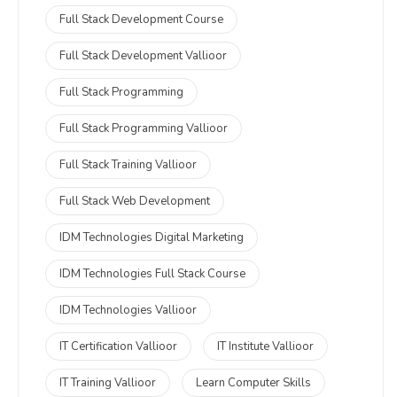
Full Stack Development Course
Full Stack Development Vallioor
Full Stack Programming
Full Stack Programming Vallioor
Full Stack Training Vallioor
Full Stack Web Development
IDM Technologies Digital Marketing
IDM Technologies Full Stack Course
IDM Technologies Vallioor
IT Certification Vallioor
IT Institute Vallioor
IT Training Vallioor
Learn Computer Skills