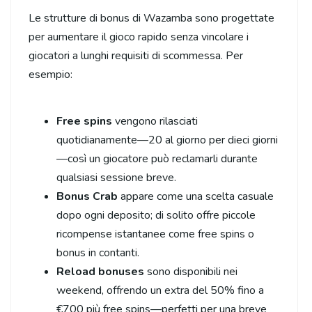
Le strutture di bonus di Wazamba sono progettate
per aumentare il gioco rapido senza vincolare i
giocatori a lunghi requisiti di scommessa. Per
esempio:
Free spins
vengono rilasciati
quotidianamente—20 al giorno per dieci giorni
—così un giocatore può reclamarli durante
qualsiasi sessione breve.
Bonus Crab
appare come una scelta casuale
dopo ogni deposito; di solito offre piccole
ricompense istantanee come free spins o
bonus in contanti.
Reload bonuses
sono disponibili nei
weekend, offrendo un extra del 50% fino a
€700 più free spins—perfetti per una breve