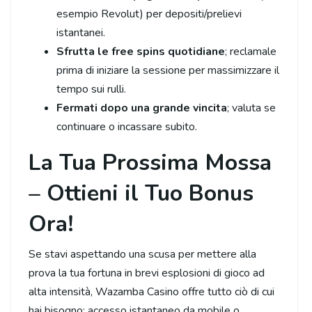
esempio Revolut) per depositi/prelievi
istantanei.
Sfrutta le free spins quotidiane
; reclamale
prima di iniziare la sessione per massimizzare il
tempo sui rulli.
Fermati dopo una grande vincita
; valuta se
continuare o incassare subito.
La Tua Prossima Mossa
– Ottieni il Tuo Bonus
Ora!
Se stavi aspettando una scusa per mettere alla
prova la tua fortuna in brevi esplosioni di gioco ad
alta intensità, Wazamba Casino offre tutto ciò di cui
hai bisogno: accesso istantaneo da mobile o