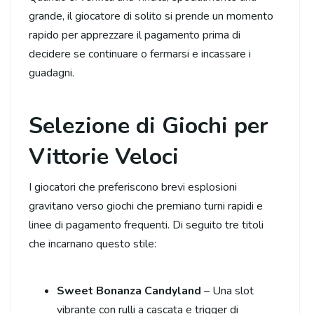
grande, il giocatore di solito si prende un momento
rapido per apprezzare il pagamento prima di
decidere se continuare o fermarsi e incassare i
guadagni.
Selezione di Giochi per
Vittorie Veloci
I giocatori che preferiscono brevi esplosioni
gravitano verso giochi che premiano turni rapidi e
linee di pagamento frequenti. Di seguito tre titoli
che incarnano questo stile:
Sweet Bonanza Candyland
– Una slot
vibrante con rulli a cascata e trigger di