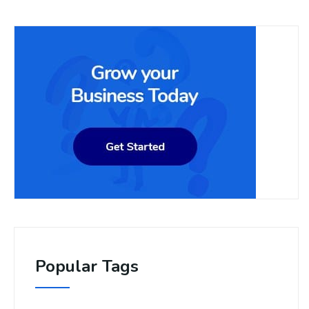
Popular Tags