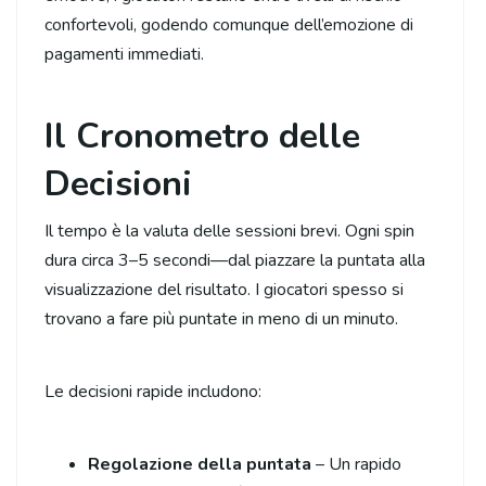
confortevoli, godendo comunque dell’emozione di
pagamenti immediati.
Il Cronometro delle
Decisioni
Il tempo è la valuta delle sessioni brevi. Ogni spin
dura circa 3–5 secondi—dal piazzare la puntata alla
visualizzazione del risultato. I giocatori spesso si
trovano a fare più puntate in meno di un minuto.
Le decisioni rapide includono:
Regolazione della puntata
– Un rapido