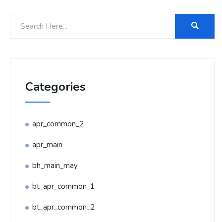
Categories
apr_common_2
apr_main
bh_main_may
bt_apr_common_1
bt_apr_common_2