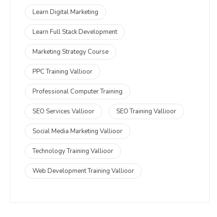
Learn Digital Marketing
Learn Full Stack Development
Marketing Strategy Course
PPC Training Vallioor
Professional Computer Training
SEO Services Vallioor
SEO Training Vallioor
Social Media Marketing Vallioor
Technology Training Vallioor
Web Development Training Vallioor