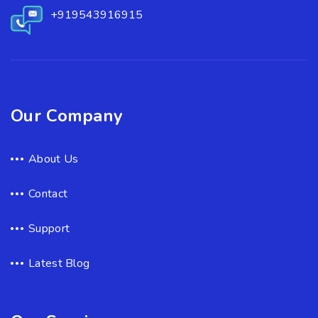
+919543916915
Our Company
About Us
Contact
Support
Latest Blog