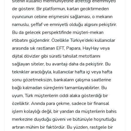
sitenin kullanıcı memnuniyetine atfettiği ehemmiyeti
de gösterir. Bir platformun, karları geciktirmeden
oyuncunun cebine erişmesini sağlaması, o mekanın
namuslu, şeffaf ve emniyetli olduğu algısını pekiştirir.
Bu da gelecek perspektifinde müşteri-mekan
irtibatını güçlendirir. Özellikle Türkiye’deki kullanıcılar
arasında sık rastlanan EFT, Papara, HayHay veya
dijital dövizler gibi süratli tahsilat metotlarını
sağlayan siteler, bu avantajı daha da pekiştirir. Bu
teknikler aracılığıyla, kullanıcılar hafta içi veya hafta
sonu gözetmeksizin, bankaların çalışma saatlerine
bağlı kalmadan süreçlerini tamamlayabilirler. Bu
uyum, Türk müşterilerin ciddi alaka gösterdiği bir
özelliktir. Anında para çekme, sadece bir finansal
işlem kolaylığı değil, bir yandan da müşterilerin bahis
merkezine duyduğu güveni ve bütünüyle hoşnutluğu
artıran mühim bir faktördür. Bu yüzden, rastgele bir