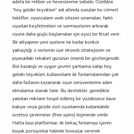
adeta bir rehber ve heveslenme sebebi. Özellikle
“hoş geldin teşvikleri” adı altında sunulan bu cömert
teklifler, oyuncuların web sitesini sınamaları, farklı
oyunları keşfetmeleri ve sermayelerini artırarak
oyuna daha güçlü başlamaları için eşsiz bir fırsat verir.
Bir altyapının yeni üyelere ne kadar bonkör
yaklaştığı, o sistemin üye eksenli stratejisinin ve
piyasadaki rekabet gücünün önemli bir göstergesidir.
Bol kazançlı ve uygun çevrim şartlarına sahip hoş
geldin teşvikleri, kullanıcıların ilk fonlamalarından çok
daha fazlasını kazanarak oyun serüvenlerine adım
atmalarına olanak tanır. Bu destekler, genellikle
yatırılan miktarın tespit edilmiş bir yüzdesince ilave
bakiye veya gözde slot oyunlarında kullanılabilir
ücretsiz çevirmeler (free spins) biçiminde verilir.
Hatta bazı platformlar, ilk birkaç fonlamayı içeren
büyük porsiyonlar halinde bonuslar vererek