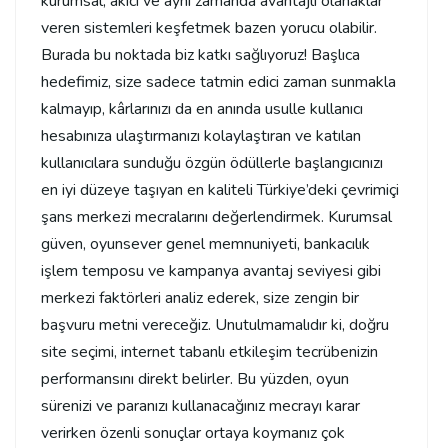
kurumsal, akıcı ve aynı zamanda avantajlı olanaklar
veren sistemleri keşfetmek bazen yorucu olabilir.
Burada bu noktada biz katkı sağlıyoruz! Başlıca
hedefimiz, size sadece tatmin edici zaman sunmakla
kalmayıp, kârlarınızı da en anında usulle kullanıcı
hesabınıza ulaştırmanızı kolaylaştıran ve katılan
kullanıcılara sunduğu özgün ödüllerle başlangıcınızı
en iyi düzeye taşıyan en kaliteli Türkiye’deki çevrimiçi
şans merkezi mecralarını değerlendirmek. Kurumsal
güven, oyunsever genel memnuniyeti, bankacılık
işlem temposu ve kampanya avantaj seviyesi gibi
merkezi faktörleri analiz ederek, size zengin bir
başvuru metni vereceğiz. Unutulmamalıdır ki, doğru
site seçimi, internet tabanlı etkileşim tecrübenizin
performansını direkt belirler. Bu yüzden, oyun
sürenizi ve paranızı kullanacağınız mecrayı karar
verirken özenli sonuçlar ortaya koymanız çok