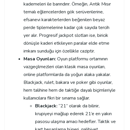
kademeleri ile barındırır. Örneğin, Antik Mısır
temalı eğlencelerden gök serüvenlerine,
efsanevi karakterlerden beğenilen beyaz
perde tiplemelerine kadar çok sayıda tercih
yer alır. Progresif jackpot slotları ise, biricik
dönüşle kaderi etkileyen paralar elde etme
imkanı sunduğu için özellikle caziptir.
Masa Oyunları:
Oyun platformu ortamının
vazgeçilmezleri olan klasik masa oyunları,
online platformlarda da yoğun alaka yakalar.
Blackjack, rulet, bakara ve poker gibi oyunlar,
hem talihine hem de taktiğe dayalı biçimleriyle
kullanıcılara fikri bir sınama sağlar.
Blackjack:
“21” olarak da bilinir,
krupiyeyi mağlup ederek 21’e en yakın
pasosu ulaşma amacı hedefler. Taktik ve
kart hesaplama hüneri, galibiyet