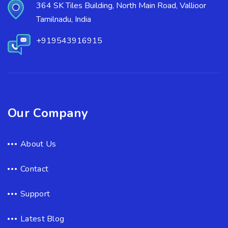
364 SK Tiles Building, North Main Road, Vallioor
Tamilnadu, India
+919543916915
Our Company
About Us
Contact
Support
Latest Blog