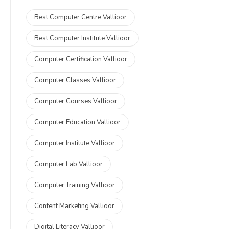
Best Computer Centre Vallioor
Best Computer Institute Vallioor
Computer Certification Vallioor
Computer Classes Vallioor
Computer Courses Vallioor
Computer Education Vallioor
Computer Institute Vallioor
Computer Lab Vallioor
Computer Training Vallioor
Content Marketing Vallioor
Digital Literacy Vallioor