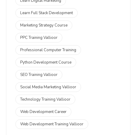
Learn Digital Marketing
Learn Full Stack Development
Marketing Strategy Course
PPC Training Vallioor
Professional Computer Training
Python Development Course
SEO Training Vallioor
Social Media Marketing Vallioor
Technology Training Vallioor
Web Development Career
Web Development Training Vallioor