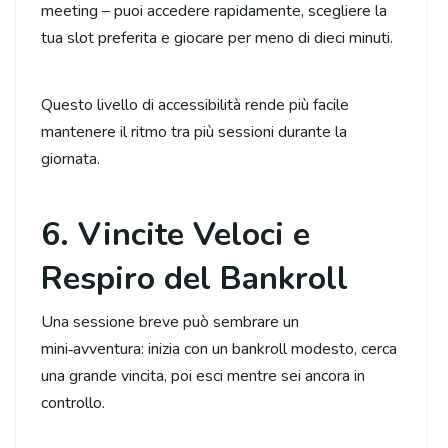
meeting – puoi accedere rapidamente, scegliere la
tua slot preferita e giocare per meno di dieci minuti.
Questo livello di accessibilità rende più facile
mantenere il ritmo tra più sessioni durante la
giornata.
6. Vincite Veloci e
Respiro del Bankroll
Una sessione breve può sembrare un
mini‑avventura: inizia con un bankroll modesto, cerca
una grande vincita, poi esci mentre sei ancora in
controllo.