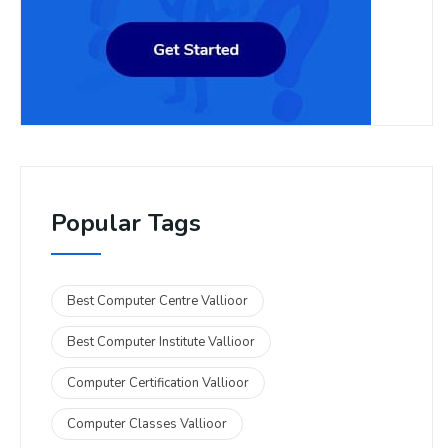
Popular Tags
Best Computer Centre Vallioor
Best Computer Institute Vallioor
Computer Certification Vallioor
Computer Classes Vallioor