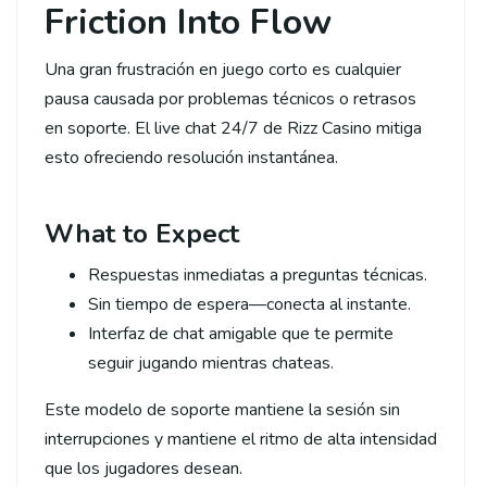
Friction Into Flow
Una gran frustración en juego corto es cualquier
pausa causada por problemas técnicos o retrasos
en soporte. El live chat 24/7 de Rizz Casino mitiga
esto ofreciendo resolución instantánea.
What to Expect
Respuestas inmediatas a preguntas técnicas.
Sin tiempo de espera—conecta al instante.
Interfaz de chat amigable que te permite
seguir jugando mientras chateas.
Este modelo de soporte mantiene la sesión sin
interrupciones y mantiene el ritmo de alta intensidad
que los jugadores desean.