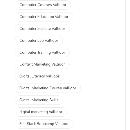
Computer Courses Vallioor
Computer Education Vallioor
Computer Institute Vallioor
Computer Lab Vallioor
Computer Training Vallioor
Content Marketing Vallioor
Digital Literacy Vallioor
Digital Marketing Course Vallioor
Digital Marketing Skills
digital marketing Vallioor
Full Stack Bootcamp Vallioor