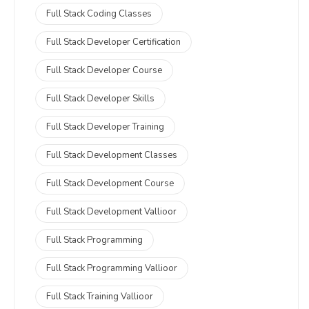
Full Stack Coding Classes
Full Stack Developer Certification
Full Stack Developer Course
Full Stack Developer Skills
Full Stack Developer Training
Full Stack Development Classes
Full Stack Development Course
Full Stack Development Vallioor
Full Stack Programming
Full Stack Programming Vallioor
Full Stack Training Vallioor