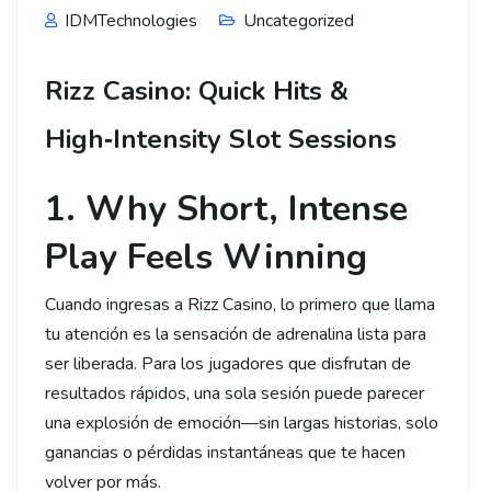
IDMTechnologies
Uncategorized
Rizz Casino: Quick Hits &
High‑Intensity Slot Sessions
1. Why Short, Intense
Play Feels Winning
Cuando ingresas a Rizz Casino, lo primero que llama
tu atención es la sensación de adrenalina lista para
ser liberada. Para los jugadores que disfrutan de
resultados rápidos, una sola sesión puede parecer
una explosión de emoción—sin largas historias, solo
ganancias o pérdidas instantáneas que te hacen
volver por más.