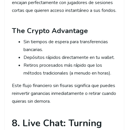
encajan perfectamente con jugadores de sesiones
cortas que quieren acceso instantáneo a sus fondos.
The Crypto Advantage
Sin tiempos de espera para transferencias
bancarias.
Depósitos rápidos directamente en tu wallet.
Retiros procesados más rápido que los
métodos tradicionales (a menudo en horas).
Este flujo financiero sin fisuras significa que puedes
reinvertir ganancias inmediatamente o retirar cuando
quieras sin demora.
8. Live Chat: Turning