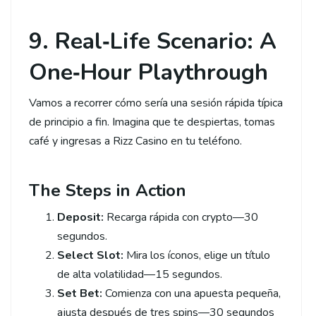
9. Real‑Life Scenario: A
One‑Hour Playthrough
Vamos a recorrer cómo sería una sesión rápida típica
de principio a fin. Imagina que te despiertas, tomas
café y ingresas a Rizz Casino en tu teléfono.
The Steps in Action
Deposit:
Recarga rápida con crypto—30
segundos.
Select Slot:
Mira los íconos, elige un título
de alta volatilidad—15 segundos.
Set Bet:
Comienza con una apuesta pequeña,
ajusta después de tres spins—30 segundos