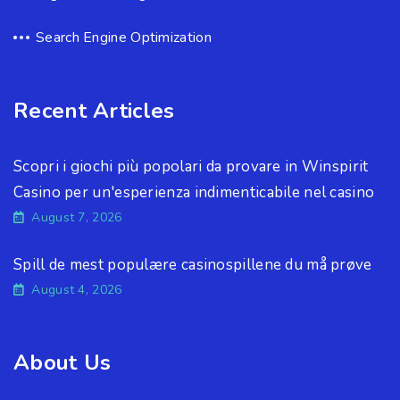
Search Engine Optimization
Recent Articles
Scopri i giochi più popolari da provare in Winspirit
Casino per un'esperienza indimenticabile nel casino
August 7, 2026
Spill de mest populære casinospillene du må prøve
August 4, 2026
About Us