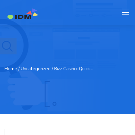
Home
/ Uncategorized / Rizz Casino: Quick…