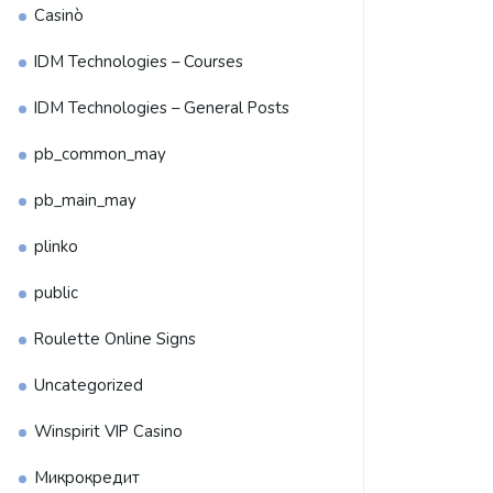
Casinò
IDM Technologies – Courses
IDM Technologies – General Posts
pb_common_may
pb_main_may
plinko
public
Roulette Online Signs
Uncategorized
Winspirit VIP Casino
Микрокредит