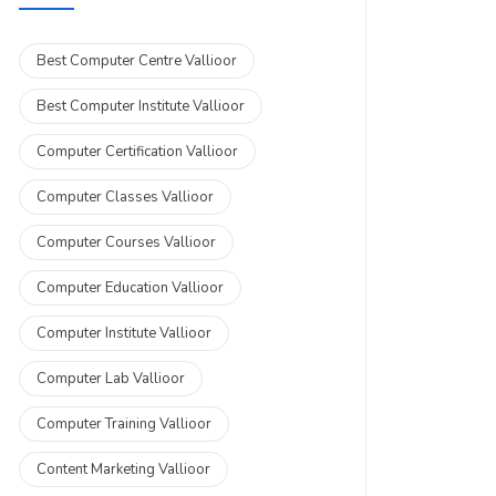
Best Computer Centre Vallioor
Best Computer Institute Vallioor
Computer Certification Vallioor
Computer Classes Vallioor
Computer Courses Vallioor
Computer Education Vallioor
Computer Institute Vallioor
Computer Lab Vallioor
Computer Training Vallioor
Content Marketing Vallioor