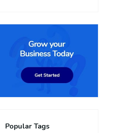
Popular Tags