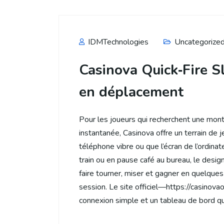
IDMTechnologies
Uncategorize
Casinova Quick‑Fire Slo
en déplacement
Pour les joueurs qui recherchent une mont
instantanée, Casinova offre un terrain de 
téléphone vibre ou que l’écran de l’ordin
train ou en pause café au bureau, le desig
faire tourner, miser et gagner en quelque
session. Le site officiel—https://casinova
connexion simple et un tableau de bord qu