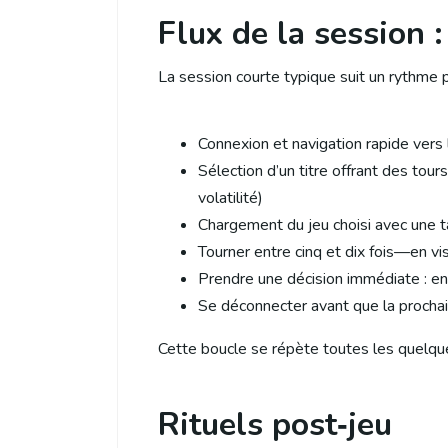
Flux de la session :
La session courte typique suit un rythme p
Connexion et navigation rapide vers 
Sélection d’un titre offrant des to
volatilité)
Chargement du jeu choisi avec une ta
Tourner entre cinq et dix fois—en vi
Prendre une décision immédiate : e
Se déconnecter avant que la prochai
Cette boucle se répète toutes les quelque
Rituels post‑jeu