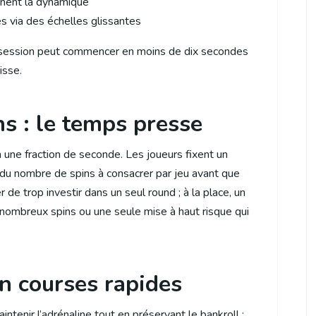
nnent la dynamique
 via des échelles glissantes
e session peut commencer en moins de dix secondes
isse.
s : le temps presse
 une fraction de seconde. Les joueurs fixent un
 nombre de spins à consacrer par jeu avant que
r de trop investir dans un seul round ; à la place, un
nombreux spins ou une seule mise à haut risque qui
n courses rapides
intenir l’adrénaline tout en préservant le bankroll :