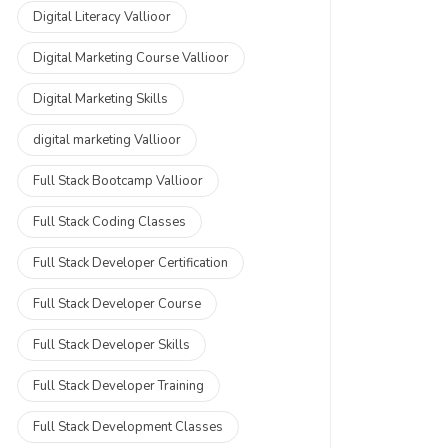
Digital Literacy Vallioor
Digital Marketing Course Vallioor
Digital Marketing Skills
digital marketing Vallioor
Full Stack Bootcamp Vallioor
Full Stack Coding Classes
Full Stack Developer Certification
Full Stack Developer Course
Full Stack Developer Skills
Full Stack Developer Training
Full Stack Development Classes