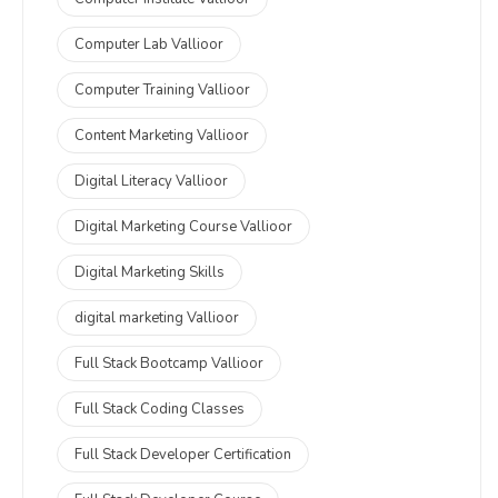
Computer Lab Vallioor
Computer Training Vallioor
Content Marketing Vallioor
Digital Literacy Vallioor
Digital Marketing Course Vallioor
Digital Marketing Skills
digital marketing Vallioor
Full Stack Bootcamp Vallioor
Full Stack Coding Classes
Full Stack Developer Certification