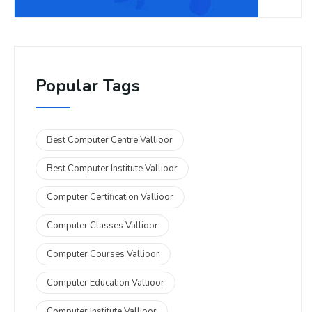
Popular Tags
Best Computer Centre Vallioor
Best Computer Institute Vallioor
Computer Certification Vallioor
Computer Classes Vallioor
Computer Courses Vallioor
Computer Education Vallioor
Computer Institute Vallioor