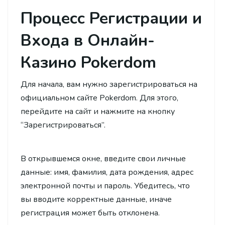
Процесс Регистрации и
Входа в Онлайн-
Казино Pokerdom
Для начала, вам нужно зарегистрироваться на
официальном сайте Pokerdom. Для этого,
перейдите на сайт и нажмите на кнопку
“Зарегистрироваться”.
В открывшемся окне, введите свои личные
данные: имя, фамилия, дата рождения, адрес
электронной почты и пароль. Убедитесь, что
вы вводите корректные данные, иначе
регистрация может быть отклонена.