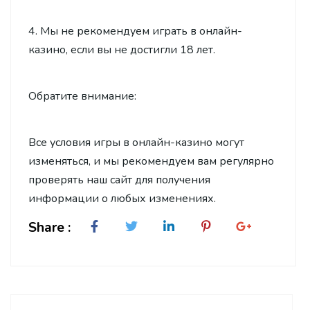
4. Мы не рекомендуем играть в онлайн-
казино, если вы не достигли 18 лет.
Обратите внимание:
Все условия игры в онлайн-казино могут
изменяться, и мы рекомендуем вам регулярно
проверять наш сайт для получения
информации о любых изменениях.
Share :