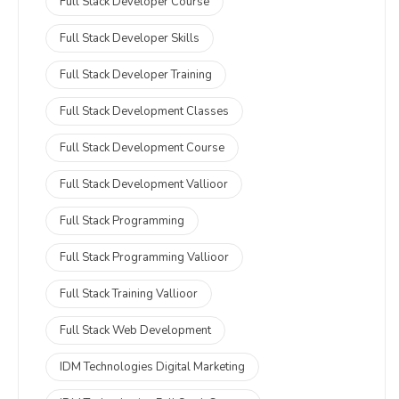
Full Stack Developer Course
Full Stack Developer Skills
Full Stack Developer Training
Full Stack Development Classes
Full Stack Development Course
Full Stack Development Vallioor
Full Stack Programming
Full Stack Programming Vallioor
Full Stack Training Vallioor
Full Stack Web Development
IDM Technologies Digital Marketing