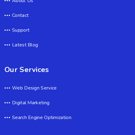
About Us
Contact
Support
Latest Blog
Our Services
Web Design Service
Digital Marketing
Search Engine Optimization