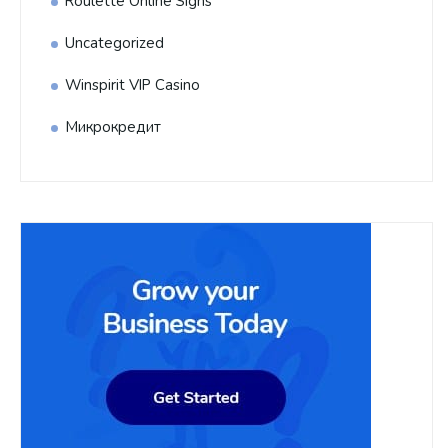
Roulette Online Signs
Uncategorized
Winspirit VIP Casino
Микрокредит