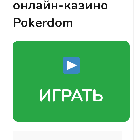
онлайн-казино
Pokerdom
ИГРАТЬ