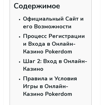
Содержимое
Официальный Сайт и
его Возможности
Процесс Регистрации
и Входа в Онлайн-
Казино Pokerdom
Шаг 2: Вход в Онлайн-
Казино
Правила и Условия
Игры в Онлайн-
Казино Pokerdom