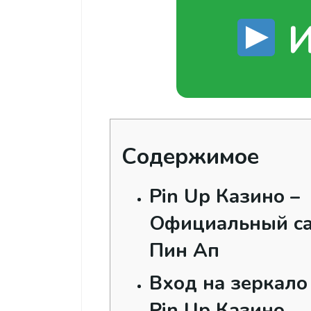
И
Содержимое
Pin Up Казино –
Официальный са
Пин Ап
Вход на зеркало
Pin Up Казино