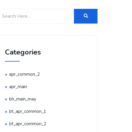
Categories
apr_common_2
apr_main
bh_main_may
bt_apr_common_1
bt_apr_common_2