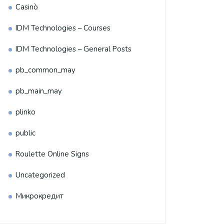
Casinò
IDM Technologies – Courses
IDM Technologies – General Posts
pb_common_may
pb_main_may
plinko
public
Roulette Online Signs
Uncategorized
Микрокредит