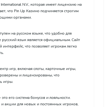
nternational N.V., которая имеет лицензию на
ет, что Pin Up Казино подчиняется строгим
ующими органами.
упен на русском языке, что удобно для
де русский язык является официальным. Сайт
 интерфейс, что позволяет игрокам легко
ь.
ектр игр, включая слоты, карточные игры,
 проверены и лицензированы, что
ь игры.
это его система бонусов и лояльности.
 и акции для новых и постоянных игроков,