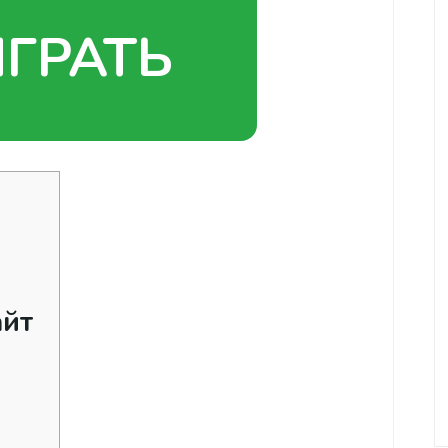
ГРАТЬ
йт