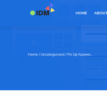
HOME
ABOUT
Home
/ Uncategorized / Pin Up Казино…