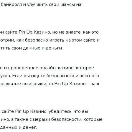
 банкролл и улучшить свои шансы на
 сайте Pin Up Казино, но не знаете, как это
мотрим, как безопасно играть на этом сайте и
тить свои данные и деньги.
ое и проверенное онлайн-казино, которое
усов. Если вы ищете безопасного и честного
 реальные выигрыши, то Pin Up Казино – ваш
айте Pin Up Казино, убедитесь, что вы
ино, а также с мерами безопасности, которые
данных и денег.