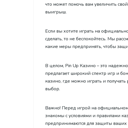
что может помочь вам увеличить свой
выигрыш.
Если вы хотите играть на официальном
сделать, то не беспокойтесь. Мы расс
какие меры предпринять, чтобы защи
В целом, Pin Up Казино – это надежн
предлагает широкий спектр игр и бон
казино, где можно играть и получать
выбор.
Важно! Перед игрой на официальном с
знакомы с условиями и правилами каз
предпринимаются для защиты ваших 