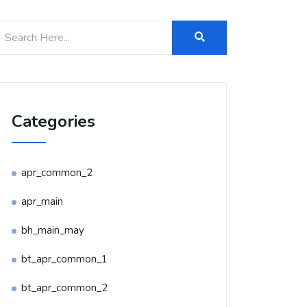
Categories
apr_common_2
apr_main
bh_main_may
bt_apr_common_1
bt_apr_common_2