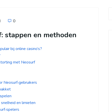
d
0
f: stappen en methoden
lair bij online casino’s?
?
storting met Neosurf
or Neosurf‑gebruikers
pakket
 spelen
 snelheid en limieten
urf‑spelers