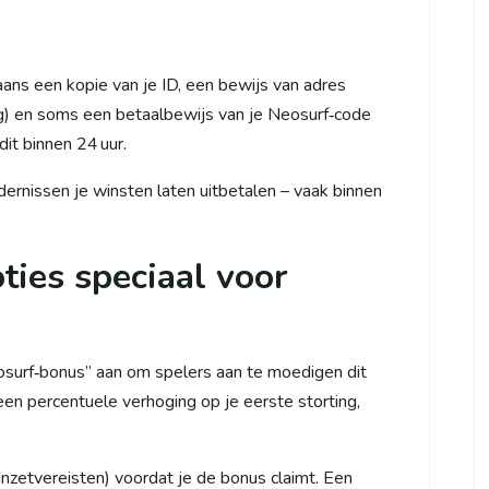
ans een kopie van je ID, een bewijs van adres
g) en soms een betaalbewijs van je Neosurf‑code
it binnen 24 uur.
ernissen je winsten laten uitbetalen – vaak binnen
ies speciaal voor
eosurf‑bonus” aan om spelers aan te moedigen dit
een percentuele verhoging op je eerste storting,
inzetvereisten) voordat je de bonus claimt. Een