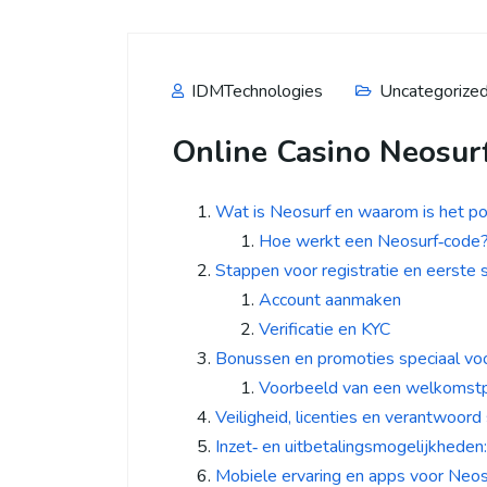
IDMTechnologies
Uncategorize
Online Casino Neosur
Wat is Neosurf en waarom is het popu
Hoe werkt een Neosurf‑code
Stappen voor registratie en eerste 
Account aanmaken
Verificatie en KYC
Bonussen en promoties speciaal vo
Voorbeeld van een welkomst
Veiligheid, licenties en verantwoord
Inzet‑ en uitbetalingsmogelijkheden:
Mobiele ervaring en apps voor Neos