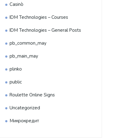
Casinò
IDM Technologies – Courses
IDM Technologies – General Posts
pb_common_may
pb_main_may
plinko
public
Roulette Online Signs
Uncategorized
Микрокредит