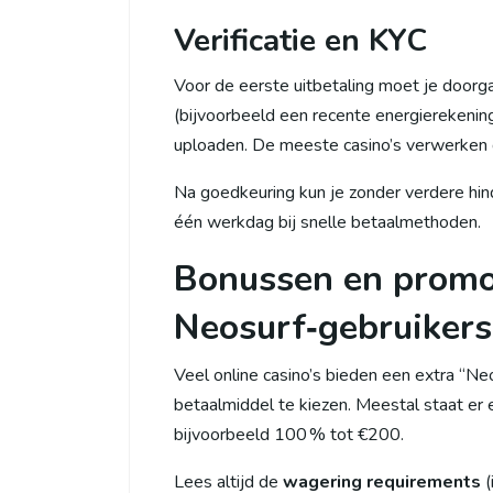
Verificatie en KYC
Voor de eerste uitbetaling moet je doorga
(bijvoorbeeld een recente energierekenin
uploaden. De meeste casino’s verwerken d
Na goedkeuring kun je zonder verdere hind
één werkdag bij snelle betaalmethoden.
Bonussen en promot
Neosurf‑gebruikers
Veel online casino’s bieden een extra “N
betaalmiddel te kiezen. Meestal staat er 
bijvoorbeeld 100 % tot €200.
Lees altijd de
wagering requirements
(