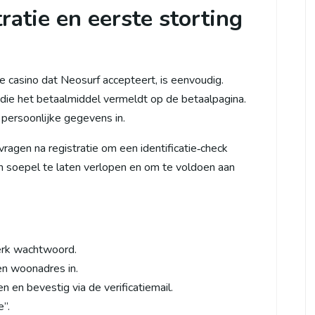
ratie en eerste storting
 casino dat Neosurf accepteert, is eenvoudig.
 die het betaalmiddel vermeldt op de betaalpagina.
 persoonlijke gegevens in.
ragen na registratie om een identificatie‑check
gen soepel te laten verlopen en om te voldoen aan
erk wachtwoord.
en woonadres in.
en bevestig via de verificatiemail.
”.