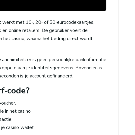
t werkt met 10‑, 20‑ of 50‑eurocodekaartjes,
s en online retailers. De gebruiker voert de
an het casino, waarna het bedrag direct wordt
 anonimiteit: er is geen persoonlijke bankinformatie
koppeld aan je identiteitsgegevens. Bovendien is
econden is je account gefinancierd.
f‑code?
voucher.
 in het casino.
actie.
 je casino‑wallet.