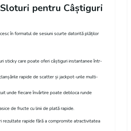
 Sloturi pentru Câștiguri
cesc în formatul de sesiuni scurte datorită plăților
ri sticky care poate oferi câștiguri instantanee într-
anșările rapide de scatter și jackpot-urile multi-
it unde fiecare învârtire poate debloca runde
sice de fructe cu linii de plată rapide.
i rezultate rapide fără a compromite atractivitatea