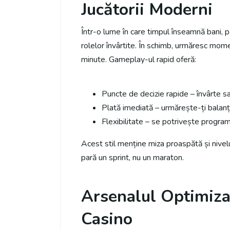
Jucătorii Moderni
Într-o lume în care timpul înseamnă bani, pa
rolelor învârtite. În schimb, urmăresc mom
minute. Gameplay-ul rapid oferă:
Puncte de decizie rapide – învârte s
Plată imediată – urmărește-ți balan
Flexibilitate – se potrivește program
Acest stil menține miza proaspătă și nivel
pară un sprint, nu un maraton.
Arsenalul Optimiza
Casino