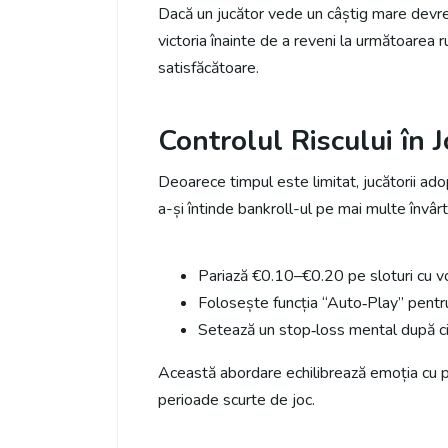
Dacă un jucător vede un câștig mare devre
victoria înainte de a reveni la următoarea
satisfăcătoare.
Controlul Riscului în 
Deoarece timpul este limitat, jucătorii a
a-și întinde bankroll-ul pe mai multe învârti
Pariază €0.10–€0.20 pe sloturi cu vo
Folosește funcția “Auto‑Play” pentru
Setează un stop‑loss mental după cin
Această abordare echilibrează emoția cu p
perioade scurte de joc.