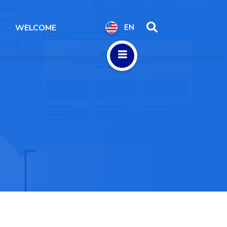
WELCOME
EN