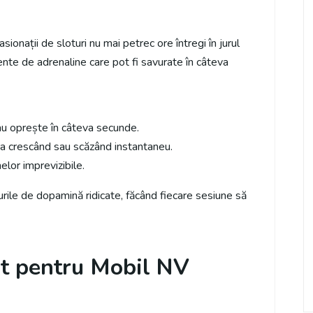
sionații de sloturi nu mai petrec ore întregi în jurul
ente de adrenaline care pot fi savurate în câteva
au oprește în câteva secunde.
ța crescând sau scăzând instantaneu.
elor imprevizibile.
urile de dopamină ridicate, făcând fiecare sesiune să
t pentru Mobil NV