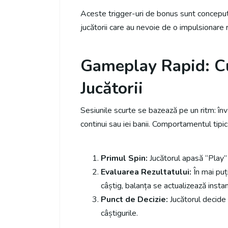
Aceste trigger-uri de bonus sunt conceput
jucătorii care au nevoie de o impulsionare r
Gameplay Rapid: C
Jucătorii
Sesiunile scurte se bazează pe un ritm: în
continui sau iei banii. Comportamentul tipic 
Primul Spin:
Jucătorul apasă “Play” 
Evaluarea Rezultatului:
În mai puț
câștig, balanța se actualizează insta
Punct de Decizie:
Jucătorul decide 
câștigurile.