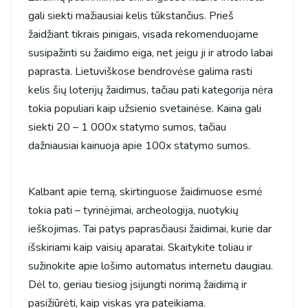
gali siekti mažiausiai kelis tūkstančius. Prieš
žaidžiant tikrais pinigais, visada rekomenduojame
susipažinti su žaidimo eiga, net jeigu ji ir atrodo labai
paprasta. Lietuviškose bendrovėse galima rasti
kelis šių loterijų žaidimus, tačiau pati kategorija nėra
tokia populiari kaip užsienio svetainėse. Kaina gali
siekti 20 – 1 000x statymo sumos, tačiau
dažniausiai kainuoja apie 100x statymo sumos.
Kalbant apie temą, skirtinguose žaidimuose esmė
tokia pati – tyrinėjimai, archeologija, nuotykių
ieškojimas. Tai patys paprasčiausi žaidimai, kurie dar
išskiriami kaip vaisių aparatai. Skaitykite toliau ir
sužinokite apie lošimo automatus internetu daugiau.
Dėl to, geriau tiesiog įsijungti norimą žaidimą ir
pasižiūrėti, kaip viskas yra pateikiama.