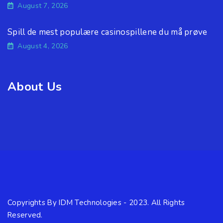
August 7, 2026
Spill de mest populære casinospillene du må prøve
August 4, 2026
About Us
Copyrights By IDM Technologies - 2023. All Rights
Reserved.