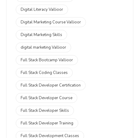
Digital Literacy Vallioor
Digital Marketing Course Vallioor
Digital Marketing Skills
digital marketing Vallioor
Full Stack Bootcamp Vallioor
Full Stack Coding Classes
Full Stack Developer Certification
Full Stack Developer Course
Full Stack Developer Skills
Full Stack Developer Training
Full Stack Development Classes