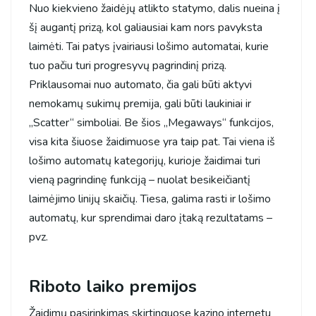
Nuo kiekvieno žaidėjų atlikto statymo, dalis nueina į
šį augantį prizą, kol galiausiai kam nors pavyksta
laimėti. Tai patys įvairiausi lošimo automatai, kurie
tuo pačiu turi progresyvų pagrindinį prizą.
Priklausomai nuo automato, čia gali būti aktyvi
nemokamų sukimų premija, gali būti laukiniai ir
„Scatter“ simboliai. Be šios „Megaways“ funkcijos,
visa kita šiuose žaidimuose yra taip pat. Tai viena iš
lošimo automatų kategorijų, kurioje žaidimai turi
vieną pagrindinę funkciją – nuolat besikeičiantį
laimėjimo linijų skaičių. Tiesa, galima rasti ir lošimo
automatų, kur sprendimai daro įtaką rezultatams –
pvz.
Riboto laiko premijos
Žaidimų pasirinkimas skirtinguose kazino internetu