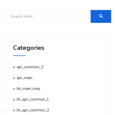
Categories
apr_common_2
apr_main
bh_main_may
bt_apr_common_1
bt_apr_common_2