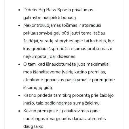
Didelis Big Bass Splash privalumas –
galimybė nusipirkti bonusą.
Nekontroliuojamas lošimas ir atsiradusi
priklausomybė gali būti jautri tema, tačiau
žaidėjai, suradę stiprybės apie tai kalbėtis, kur
kas greičiau išsprendžia esamas problemas ir
neįklimpsta į dar didesnes.
O tam, kad išnaudotumėte juos maksimaliai,
mes išanalizavome įvairių kazino premijas,
atrinkome geriausius pasiūlymus ir parengėme
išsamų jų gidą.
Kazino prideda tam tikrą procentą prie žaidėjo
įnašo, taip padidindamas sumą žaidimui.
Kazino premijos ir jų analizavimas gana
sudėtingas ir varginantis darbas, atimantis
daug laiko.