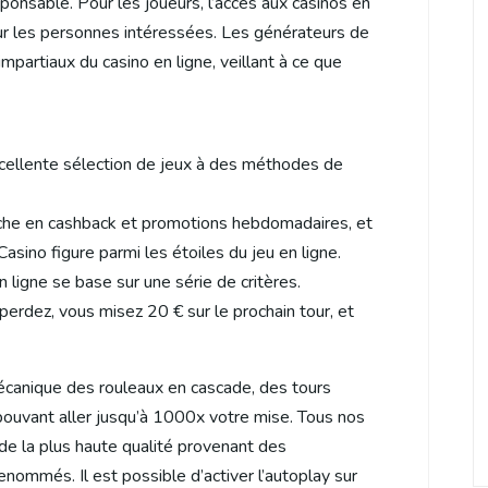
sponsable. Pour les joueurs, l’accès aux casinos en
pour les personnes intéressées. Les générateurs de
partiaux du casino en ligne, veillant à ce que
excellente sélection de jeux à des méthodes de
che en cashback et promotions hebdomadaires, et
sino figure parmi les étoiles du jeu en ligne.
 ligne se base sur une série de critères.
perdez, vous misez 20 € sur le prochain tour, et
mécanique des rouleaux en cascade, des tours
 pouvant aller jusqu’à 1000x votre mise. Tous nos
 de la plus haute qualité provenant des
nommés. Il est possible d’activer l’autoplay sur