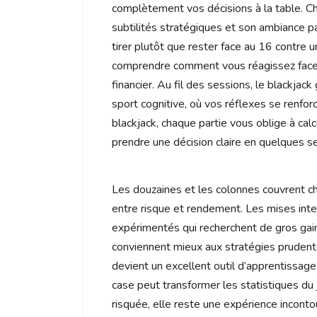
complètement vos décisions à la table. Ch
subtilités stratégiques et son ambiance par
tirer plutôt que rester face au 16 contre u
comprendre comment vous réagissez face à 
financier. Au fil des sessions, le blackjac
sport cognitive, où vos réflexes se renfor
blackjack, chaque partie vous oblige à cal
prendre une décision claire en quelques s
Les douzaines et les colonnes couvrent 
entre risque et rendement. Les mises inte
expérimentés qui recherchent de gros gai
conviennent mieux aux stratégies prudent
devient un excellent outil d’apprentissa
case peut transformer les statistiques du 
risquée, elle reste une expérience incont