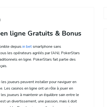
d
en ligne Gratuits & Bonus
ponible depuis
in bet
smartphone sans
us les opérateurs agréés par l’ANJ, PokerStars
ditionnels en ligne. PokerStars fait partie des
çais.
 les joueurs peuvent installer pour naviguer en
e. Les casinos en ligne ont un rôle à jouer en
r les joueurs à maintenir un équilibre sain entre le
 est un divertissement, une passion, mais il doit