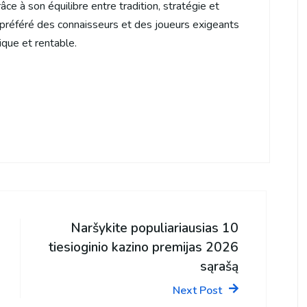
ce à son équilibre entre tradition, stratégie et
ix préféré des connaisseurs et des joueurs exigeants
ique et rentable.
Naršykite populiariausias 10
tiesioginio kazino premijas 2026
sąrašą
Next Post