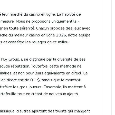
eur marché du casino en ligne. La fiabilité de
 mesure. Nous ne proposons uniquement la «
er en toute sérénité. Chacun propose des jeux avec
herche du meilleur casino en ligne 2026, notre équipe
s et connaître les rouages de ce milieu.
N.V Group, il se distingue par la diversité de ses
 solide réputation. Toutefois, cette méthode ne
naires, et non pour leurs équivalents en direct. Le
en direct est de 0,1 $, tandis que le montant
sfaire les gros joueurs. Ensemble, ils mettent à
ortefeuille tout en créant de nouveaux ajouts.
lassique, d’autres ajoutent des twists qui changent