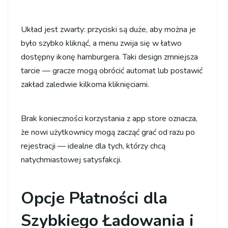
Układ jest zwarty: przyciski są duże, aby można je
było szybko kliknąć, a menu zwija się w łatwo
dostępny ikonę hamburgera. Taki design zmniejsza
tarcie — gracze mogą obrócić automat lub postawić
zakład zaledwie kilkoma kliknięciami.
Brak konieczności korzystania z app store oznacza,
że nowi użytkownicy mogą zacząć grać od razu po
rejestracji — idealne dla tych, którzy chcą
natychmiastowej satysfakcji.
Opcje Płatności dla
Szybkiego Ładowania i