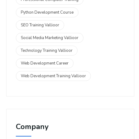
Python Development Course
SEO Training Vallioor
Social Media Marketing Vallioor
Technology Training Vallioor
Web Development Career
Web Development Training Vallioor
Company