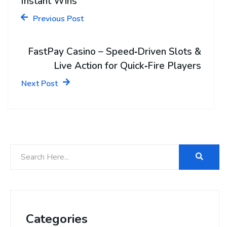
Instant Wins
Previous Post
FastPay Casino – Speed‑Driven Slots &
Live Action for Quick‑Fire Players
Next Post
Categories