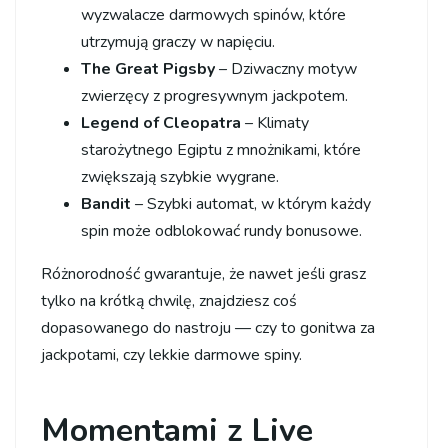
wyzwalacze darmowych spinów, które
utrzymują graczy w napięciu.
The Great Pigsby
– Dziwaczny motyw
zwierzęcy z progresywnym jackpotem.
Legend of Cleopatra
– Klimaty
starożytnego Egiptu z mnożnikami, które
zwiększają szybkie wygrane.
Bandit
– Szybki automat, w którym każdy
spin może odblokować rundy bonusowe.
Różnorodność gwarantuje, że nawet jeśli grasz
tylko na krótką chwilę, znajdziesz coś
dopasowanego do nastroju — czy to gonitwa za
jackpotami, czy lekkie darmowe spiny.
Momentami z Live