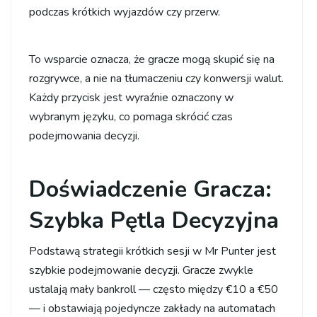
podczas krótkich wyjazdów czy przerw.
To wsparcie oznacza, że gracze mogą skupić się na
rozgrywce, a nie na tłumaczeniu czy konwersji walut.
Każdy przycisk jest wyraźnie oznaczony w
wybranym języku, co pomaga skrócić czas
podejmowania decyzji.
Doświadczenie Gracza:
Szybka Pętla Decyzyjna
Podstawą strategii krótkich sesji w Mr Punter jest
szybkie podejmowanie decyzji. Gracze zwykle
ustalają mały bankroll — często między €10 a €50
— i obstawiają pojedyncze zakłady na automatach