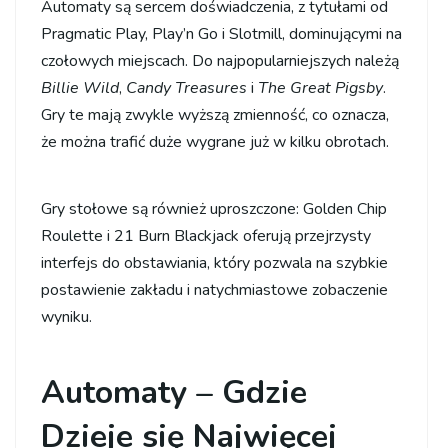
Automaty są sercem doświadczenia, z tytułami od
Pragmatic Play, Play’n Go i Slotmill, dominującymi na
czołowych miejscach. Do najpopularniejszych należą
Billie Wild
,
Candy Treasures
i
The Great Pigsby
.
Gry te mają zwykle wyższą zmienność, co oznacza,
że można trafić duże wygrane już w kilku obrotach.
Gry stołowe są również uproszczone: Golden Chip
Roulette i 21 Burn Blackjack oferują przejrzysty
interfejs do obstawiania, który pozwala na szybkie
postawienie zakładu i natychmiastowe zobaczenie
wyniku.
Automaty – Gdzie
Dzieje się Najwięcej