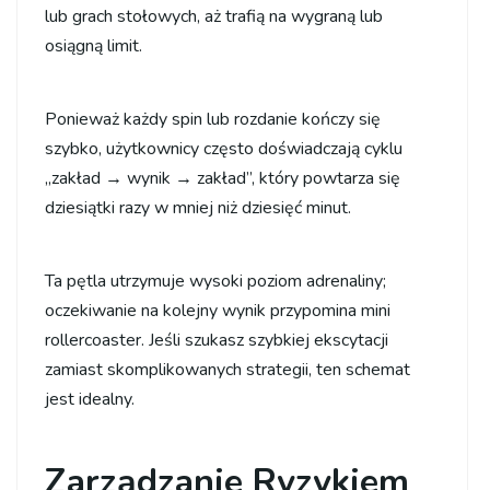
lub grach stołowych, aż trafią na wygraną lub
osiągną limit.
Ponieważ każdy spin lub rozdanie kończy się
szybko, użytkownicy często doświadczają cyklu
„zakład → wynik → zakład”, który powtarza się
dziesiątki razy w mniej niż dziesięć minut.
Ta pętla utrzymuje wysoki poziom adrenaliny;
oczekiwanie na kolejny wynik przypomina mini
rollercoaster. Jeśli szukasz szybkiej ekscytacji
zamiast skomplikowanych strategii, ten schemat
jest idealny.
Zarządzanie Ryzykiem