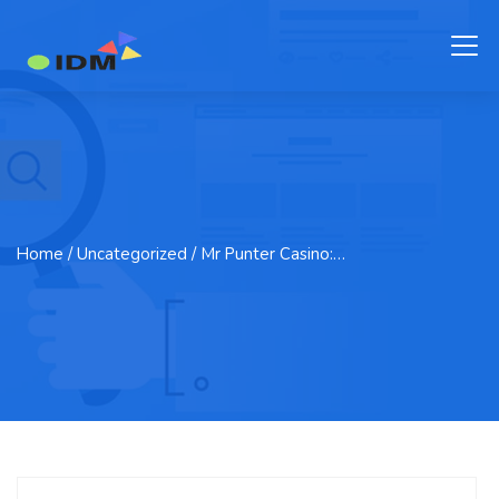
Home
/ Uncategorized / Mr Punter Casino:…