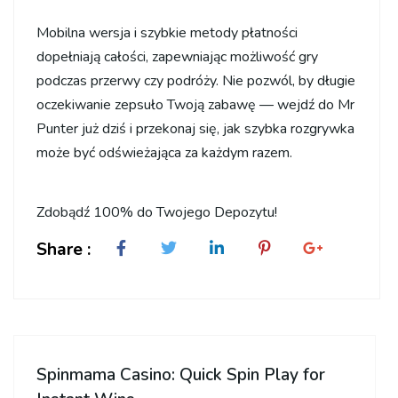
Mobilna wersja i szybkie metody płatności
dopełniają całości, zapewniając możliwość gry
podczas przerwy czy podróży. Nie pozwól, by długie
oczekiwanie zepsuło Twoją zabawę — wejdź do Mr
Punter już dziś i przekonaj się, jak szybka rozgrywka
może być odświeżająca za każdym razem.
Zdobądź 100% do Twojego Depozytu!
Share :
Spinmama Casino: Quick Spin Play for