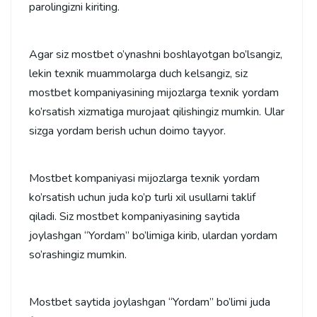
parolingizni kiriting.
Agar siz mostbet o’ynashni boshlayotgan bo’lsangiz,
lekin texnik muammolarga duch kelsangiz, siz
mostbet kompaniyasining mijozlarga texnik yordam
ko’rsatish xizmatiga murojaat qilishingiz mumkin. Ular
sizga yordam berish uchun doimo tayyor.
Mostbet kompaniyasi mijozlarga texnik yordam
ko’rsatish uchun juda ko’p turli xil usullarni taklif
qiladi. Siz mostbet kompaniyasining saytida
joylashgan “Yordam” bo’limiga kirib, ulardan yordam
so’rashingiz mumkin.
Mostbet saytida joylashgan “Yordam” bo’limi juda