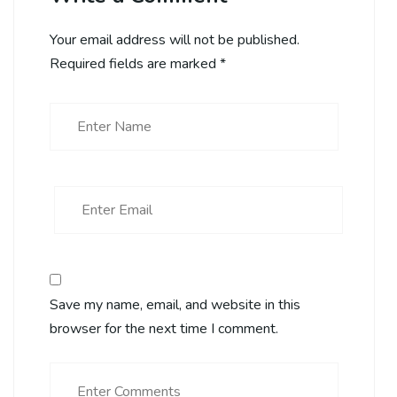
Your email address will not be published.
Required fields are marked
*
Save my name, email, and website in this
browser for the next time I comment.