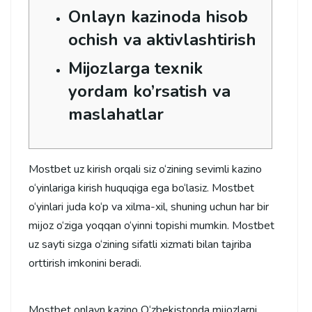
Onlayn kazinoda hisob
ochish va aktivlashtirish
Mijozlarga texnik
yordam ko’rsatish va
maslahatlar
Mostbet uz kirish orqali siz o‘zining sevimli kazino
o‘yinlariga kirish huquqiga ega bo‘lasiz. Mostbet
o‘yinlari juda ko‘p va xilma-xil, shuning uchun har bir
mijoz o‘ziga yoqqan o‘yinni topishi mumkin. Mostbet
uz sayti sizga o‘zining sifatli xizmati bilan tajriba
orttirish imkonini beradi.
Mostbet onlayn kazino O‘zbekistonda mijozlarni