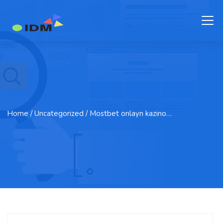
Home
/ Uncategorized / Mostbet onlayn kazino…