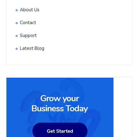
About Us
Contact
Support
Latest Blog