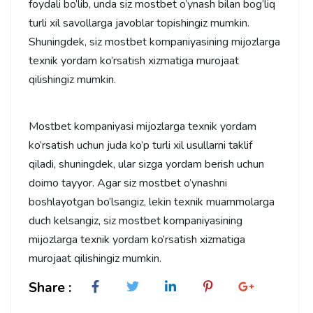
foydali bo’lib, unda siz mostbet o’ynash bilan bog’liq
turli xil savollarga javoblar topishingiz mumkin.
Shuningdek, siz mostbet kompaniyasining mijozlarga
texnik yordam ko’rsatish xizmatiga murojaat
qilishingiz mumkin.
Mostbet kompaniyasi mijozlarga texnik yordam
ko’rsatish uchun juda ko’p turli xil usullarni taklif
qiladi, shuningdek, ular sizga yordam berish uchun
doimo tayyor. Agar siz mostbet o’ynashni
boshlayotgan bo’lsangiz, lekin texnik muammolarga
duch kelsangiz, siz mostbet kompaniyasining
mijozlarga texnik yordam ko’rsatish xizmatiga
murojaat qilishingiz mumkin.
Share :