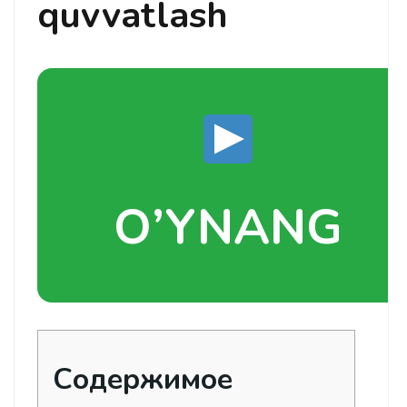
quvvatlash
O’YNANG
Содержимое