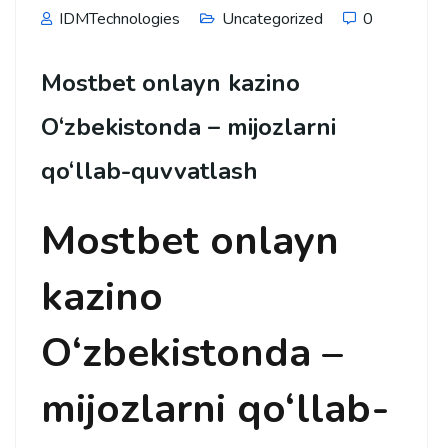
IDMTechnologies
Uncategorized
0
Mostbet onlayn kazino
O‘zbekistonda – mijozlarni
qo‘llab-quvvatlash
Mostbet onlayn
kazino
O‘zbekistonda –
mijozlarni qo‘llab-