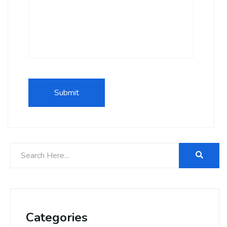
Categories