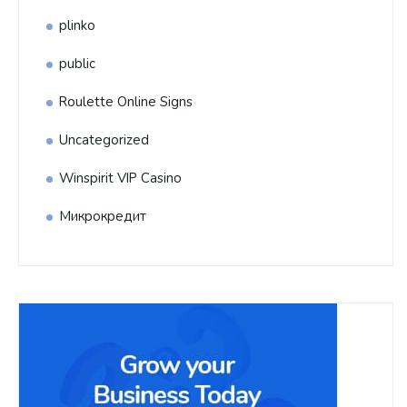
plinko
public
Roulette Online Signs
Uncategorized
Winspirit VIP Casino
Микрокредит