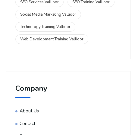
SEO Services Vallioor
SEO Training Vallioor
Social Media Marketing Vallioor
Technology Training Vallioor
Web Development Training Vallioor
Company
About Us
Contact