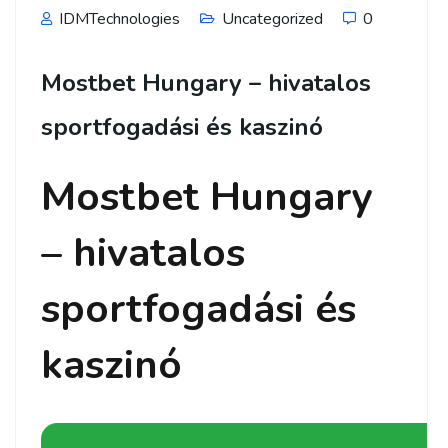
IDMTechnologies
Uncategorized
0
Mostbet Hungary – hivatalos
sportfogadási és kaszinó
Mostbet Hungary
– hivatalos
sportfogadási és
kaszinó