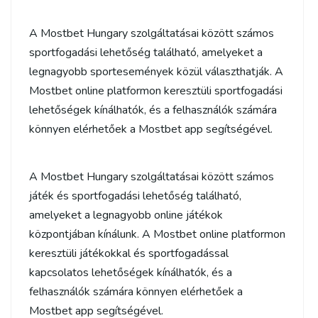
A Mostbet Hungary szolgáltatásai között számos
sportfogadási lehetőség található, amelyeket a
legnagyobb sportesemények közül választhatják. A
Mostbet online platformon keresztüli sportfogadási
lehetőségek kínálhatók, és a felhasználók számára
könnyen elérhetőek a Mostbet app segítségével.
A Mostbet Hungary szolgáltatásai között számos
játék és sportfogadási lehetőség található,
amelyeket a legnagyobb online játékok
központjában kínálunk. A Mostbet online platformon
keresztüli játékokkal és sportfogadással
kapcsolatos lehetőségek kínálhatók, és a
felhasználók számára könnyen elérhetőek a
Mostbet app segítségével.