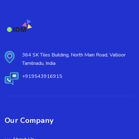
364 SK Tiles Building, North Main Road, Vallioor
Tamilnadu, India
+919543916915
Our Company