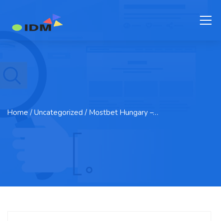
Home
/ Uncategorized / Mostbet Hungary –…