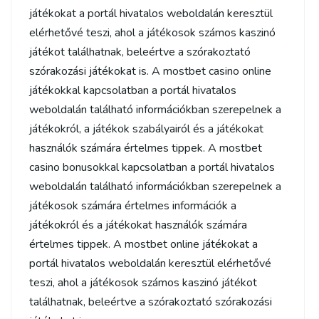
játékokat a portál hivatalos weboldalán keresztül
elérhetővé teszi, ahol a játékosok számos kaszinó
játékot találhatnak, beleértve a szórakoztató
szórakozási játékokat is. A mostbet casino online
játékokkal kapcsolatban a portál hivatalos
weboldalán található információkban szerepelnek a
játékokról, a játékok szabályairól és a játékokat
használók számára értelmes tippek. A mostbet
casino bonusokkal kapcsolatban a portál hivatalos
weboldalán található információkban szerepelnek a
játékosok számára értelmes információk a
játékokról és a játékokat használók számára
értelmes tippek. A mostbet online játékokat a
portál hivatalos weboldalán keresztül elérhetővé
teszi, ahol a játékosok számos kaszinó játékot
találhatnak, beleértve a szórakoztató szórakozási