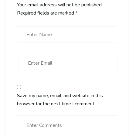
Your email address will not be published.
Required fields are marked
*
Save my name, email, and website in this
browser for the next time I comment.