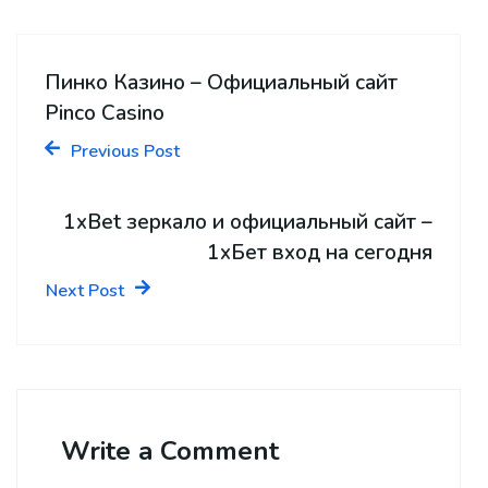
Пинко Казино – Официальный сайт
Pinco Casino
Previous Post
1xBet зеркало и официальный сайт –
1хБет вход на сегодня
Next Post
Write a Comment