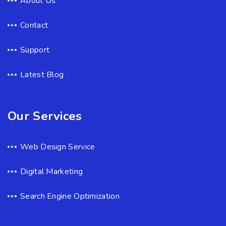
About Us
Contact
Support
Latest Blog
Our Services
Web Design Service
Digital Marketing
Search Engine Optimization