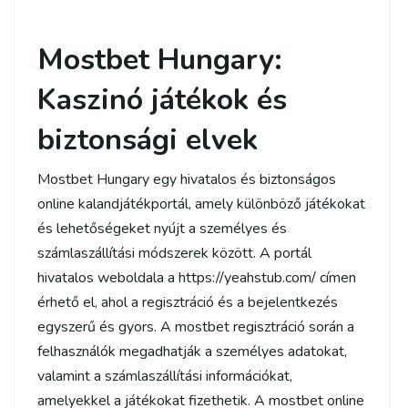
Mostbet Hungary:
Kaszinó játékok és
biztonsági elvek
Mostbet Hungary egy hivatalos és biztonságos
online kalandjátékportál, amely különböző játékokat
és lehetőségeket nyújt a személyes és
számlaszállítási módszerek között. A portál
hivatalos weboldala a https://yeahstub.com/ címen
érhető el, ahol a regisztráció és a bejelentkezés
egyszerű és gyors. A mostbet regisztráció során a
felhasználók megadhatják a személyes adatokat,
valamint a számlaszállítási információkat,
amelyekkel a játékokat fizethetik. A mostbet online