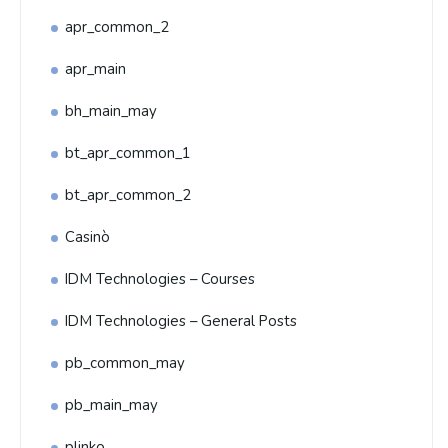
apr_common_2
apr_main
bh_main_may
bt_apr_common_1
bt_apr_common_2
Casinò
IDM Technologies – Courses
IDM Technologies – General Posts
pb_common_may
pb_main_may
plinko