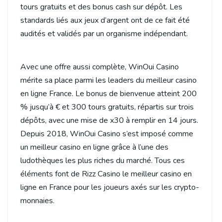
tours gratuits et des bonus cash sur dépôt. Les
standards liés aux jeux d’argent ont de ce fait été
audités et validés par un organisme indépendant.
Avec une offre aussi complète, WinOui Casino
mérite sa place parmi les leaders du meilleur casino
en ligne France. Le bonus de bienvenue atteint 200
% jusqu’à € et 300 tours gratuits, répartis sur trois
dépôts, avec une mise de x30 à remplir en 14 jours.
Depuis 2018, WinOui Casino s’est imposé comme
un meilleur casino en ligne grâce à l’une des
ludothèques les plus riches du marché. Tous ces
éléments font de Rizz Casino le meilleur casino en
ligne en France pour les joueurs axés sur les crypto-
monnaies.