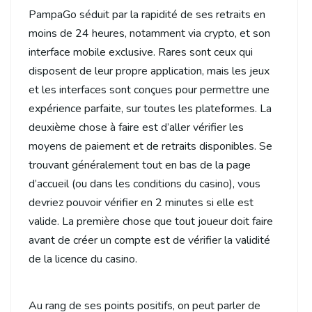
PampaGo séduit par la rapidité de ses retraits en
moins de 24 heures, notamment via crypto, et son
interface mobile exclusive. Rares sont ceux qui
disposent de leur propre application, mais les jeux
et les interfaces sont conçues pour permettre une
expérience parfaite, sur toutes les plateformes. La
deuxième chose à faire est d’aller vérifier les
moyens de paiement et de retraits disponibles. Se
trouvant généralement tout en bas de la page
d’accueil (ou dans les conditions du casino), vous
devriez pouvoir vérifier en 2 minutes si elle est
valide. La première chose que tout joueur doit faire
avant de créer un compte est de vérifier la validité
de la licence du casino.
Au rang de ses points positifs, on peut parler de