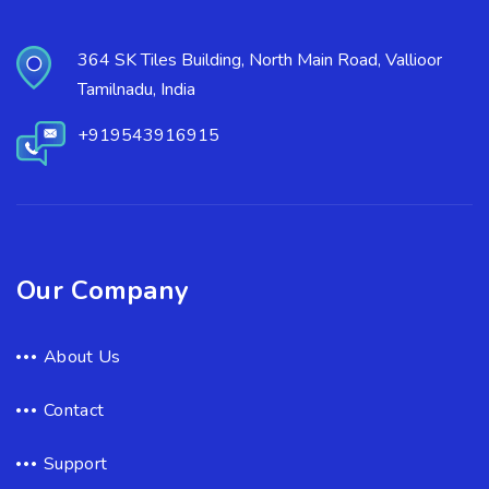
364 SK Tiles Building, North Main Road, Vallioor
Tamilnadu, India
+919543916915
Our Company
About Us
Contact
Support