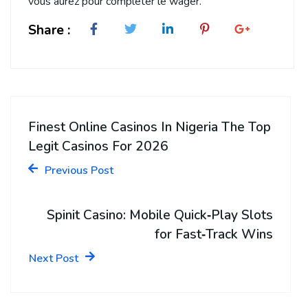
vous aurez pour compléter le wager.
Share :
Finest Online Casinos In Nigeria The Top
Legit Casinos For 2026
Previous Post
Spinit Casino: Mobile Quick‑Play Slots
for Fast‑Track Wins
Next Post