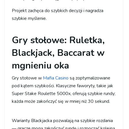
Projekt zachęca do szybkich decyzji i nagradza
szybkie myślenie.
Gry stołowe: Ruletka,
Blackjack, Baccarat w
mgnieniu oka
Gry stołowe w
Mafia Casino
są zoptymalizowane
pod kątem szybkości. Klasyczne faworyty, takie jak
Super Stake Roulette 5000x, oferują szybkie rundy;
każda może zakończyć się w mniej niż 30 sekund.
Warianty Blackjacka pozwalają na szybkie rozdania
— gracze mogą zakończyć rundę i rozpocząć kolejną