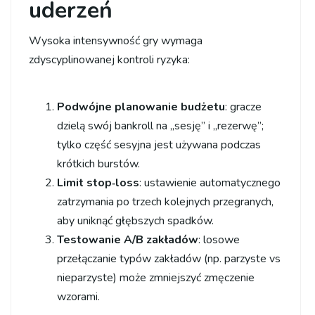
uderzeń
Wysoka intensywność gry wymaga
zdyscyplinowanej kontroli ryzyka:
Podwójne planowanie budżetu
: gracze
dzielą swój bankroll na „sesję” i „rezerwę”;
tylko część sesyjna jest używana podczas
krótkich burstów.
Limit stop‑loss
: ustawienie automatycznego
zatrzymania po trzech kolejnych przegranych,
aby uniknąć głębszych spadków.
Testowanie A/B zakładów
: losowe
przełączanie typów zakładów (np. parzyste vs
nieparzyste) może zmniejszyć zmęczenie
wzorami.