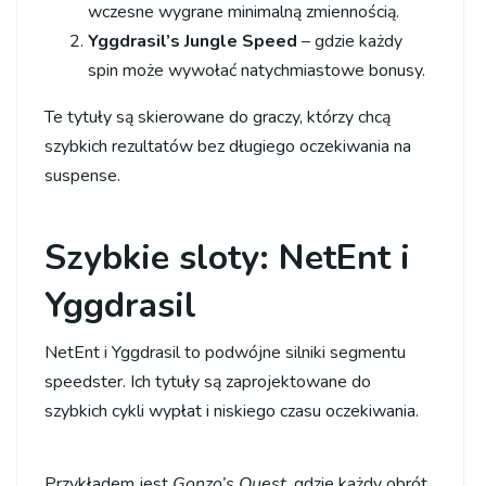
wczesne wygrane minimalną zmiennością.
Yggdrasil’s Jungle Speed
– gdzie każdy
spin może wywołać natychmiastowe bonusy.
Te tytuły są skierowane do graczy, którzy chcą
szybkich rezultatów bez długiego oczekiwania na
suspense.
Szybkie sloty: NetEnt i
Yggdrasil
NetEnt i Yggdrasil to podwójne silniki segmentu
speedster. Ich tytuły są zaprojektowane do
szybkich cykli wypłat i niskiego czasu oczekiwania.
Przykładem jest
Gonzo’s Quest
, gdzie każdy obrót