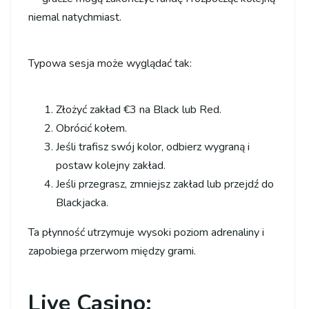
niemal natychmiast.
Typowa sesja może wyglądać tak:
Złożyć zakład €3 na Black lub Red.
Obrócić kołem.
Jeśli trafisz swój kolor, odbierz wygraną i
postaw kolejny zakład.
Jeśli przegrasz, zmniejsz zakład lub przejdź do
Blackjacka.
Ta płynność utrzymuje wysoki poziom adrenaliny i
zapobiega przerwom między grami.
Live Casino: