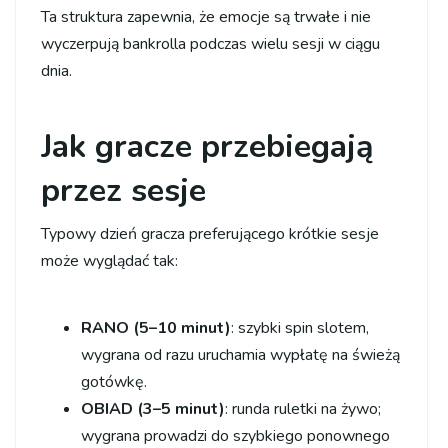
Ta struktura zapewnia, że emocje są trwałe i nie
wyczerpują bankrolla podczas wielu sesji w ciągu
dnia.
Jak gracze przebiegają
przez sesje
Typowy dzień gracza preferującego krótkie sesje
może wyglądać tak:
RANO (5–10 minut)
: szybki spin slotem,
wygrana od razu uruchamia wypłatę na świeżą
gotówkę.
OBIAD (3–5 minut)
: runda ruletki na żywo;
wygrana prowadzi do szybkiego ponownego