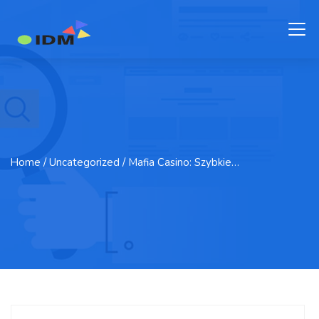
Home
/ Uncategorized / Mafia Casino: Szybkie…