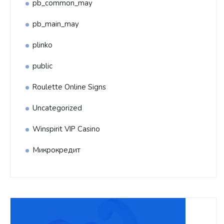
pb_common_may
pb_main_may
plinko
public
Roulette Online Signs
Uncategorized
Winspirit VIP Casino
Микрокредит