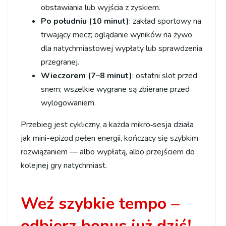
obstawiania lub wyjścia z zyskiem.
Po południu (10 minut)
: zakład sportowy na
trwający mecz; oglądanie wyników na żywo
dla natychmiastowej wypłaty lub sprawdzenia
przegranej.
Wieczorem (7–8 minut)
: ostatni slot przed
snem; wszelkie wygrane są zbierane przed
wylogowaniem.
Przebieg jest cykliczny, a każda mikro‑sesja działa
jak mini-epizod pełen energii, kończący się szybkim
rozwiązaniem — albo wypłatą, albo przejściem do
kolejnej gry natychmiast.
Weź szybkie tempo –
odbierz bonus już dziś!