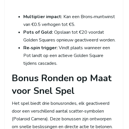
Multiplier impact:
Kan een Brons‑muntwinst
van €0.5 verhogen tot €5.
Pots of Gold:
Opslaan tot €20 voordat
Golden Squares opnieuw geactiveerd worden.
Re‑spin trigger:
Vindt plaats wanneer een
Pot landt op een actieve Golden Square
tijdens cascades.
Bonus Ronden op Maat
voor Snel Spel
Het spel biedt drie bonusrondes, elk geactiveerd
door een verschillend aantal scatter‑symbolen
(Polaroid Camera). Deze bonussen zijn ontworpen
om snelle beslissingen en directe actie te belonen.