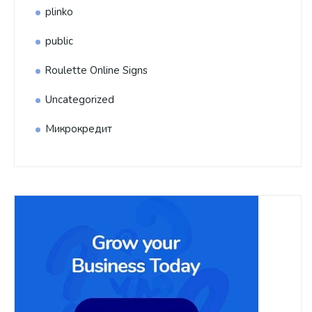
plinko
public
Roulette Online Signs
Uncategorized
Микрокредит