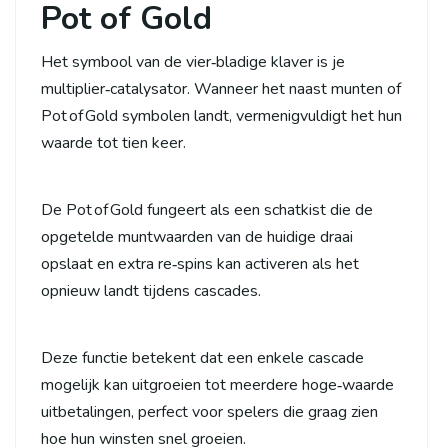
Pot of Gold
Het symbool van de vier‑bladige klaver is je
multiplier‑catalysator. Wanneer het naast munten of
Pot of Gold symbolen landt, vermenigvuldigt het hun
waarde tot tien keer.
De Pot of Gold fungeert als een schatkist die de
opgetelde muntwaarden van de huidige draai
opslaat en extra re‑spins kan activeren als het
opnieuw landt tijdens cascades.
Deze functie betekent dat een enkele cascade
mogelijk kan uitgroeien tot meerdere hoge‑waarde
uitbetalingen, perfect voor spelers die graag zien
hoe hun winsten snel groeien.