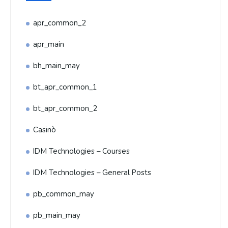
apr_common_2
apr_main
bh_main_may
bt_apr_common_1
bt_apr_common_2
Casinò
IDM Technologies – Courses
IDM Technologies – General Posts
pb_common_may
pb_main_may