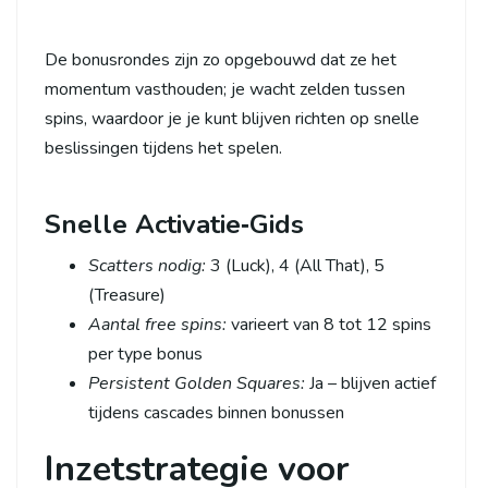
De bonusrondes zijn zo opgebouwd dat ze het
momentum vasthouden; je wacht zelden tussen
spins, waardoor je je kunt blijven richten op snelle
beslissingen tijdens het spelen.
Snelle Activatie‑Gids
Scatters nodig:
3 (Luck), 4 (All That), 5
(Treasure)
Aantal free spins:
varieert van 8 tot 12 spins
per type bonus
Persistent Golden Squares:
Ja – blijven actief
tijdens cascades binnen bonussen
Inzetstrategie voor