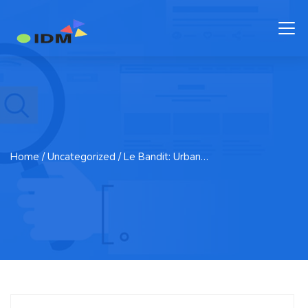
Home
/ Uncategorized / Le Bandit: Urban…