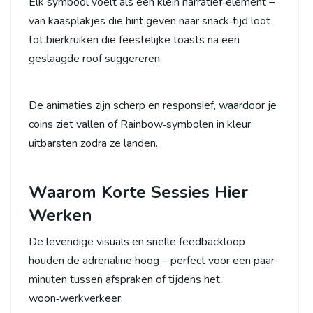
Elk symbool voelt als een klein narratief‑element –
van kaasplakjes die hint geven naar snack‑tijd loot
tot bierkruiken die feestelijke toasts na een
geslaagde roof suggereren.
De animaties zijn scherp en responsief, waardoor je
coins ziet vallen of Rainbow‑symbolen in kleur
uitbarsten zodra ze landen.
Waarom Korte Sessies Hier
Werken
De levendige visuals en snelle feedbackloop
houden de adrenaline hoog – perfect voor een paar
minuten tussen afspraken of tijdens het
woon‑werkverkeer.