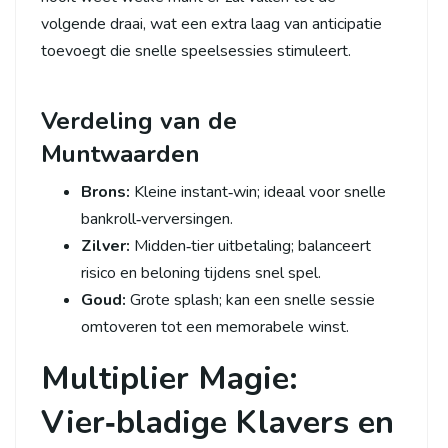
volgende draai, wat een extra laag van anticipatie
toevoegt die snelle speelsessies stimuleert.
Verdeling van de
Muntwaarden
Brons:
Kleine instant‑win; ideaal voor snelle
bankroll‑verversingen.
Zilver:
Midden‑tier uitbetaling; balanceert
risico en beloning tijdens snel spel.
Goud:
Grote splash; kan een snelle sessie
omtoveren tot een memorabele winst.
Multiplier Magie:
Vier‑bladige Klavers en