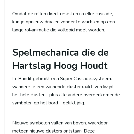
Omdat de rollen direct resetten na elke cascade,
kun je opnieuw draaien zonder te wachten op een
lange rol‑animatie die voltooid moet worden.
Spelmechanica die de
Hartslag Hoog Houdt
Le Bandit gebruikt een Super Cascade‑systeem:
wanneer je een winnende cluster raakt, verdwijnt
het hele cluster – plus alle andere overeenkomende
symbolen op het bord – gelijktijdig.
Nieuwe symbolen vallen van boven, waardoor
meteen nieuwe clusters ontstaan. Deze