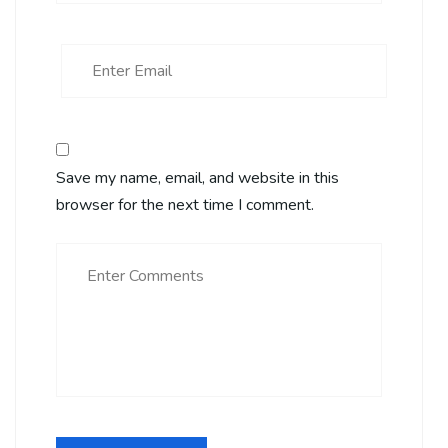
Save my name, email, and website in this
browser for the next time I comment.