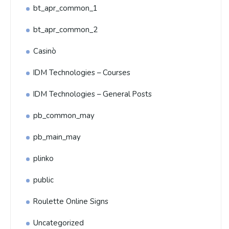
bt_apr_common_1
bt_apr_common_2
Casinò
IDM Technologies – Courses
IDM Technologies – General Posts
pb_common_may
pb_main_may
plinko
public
Roulette Online Signs
Uncategorized