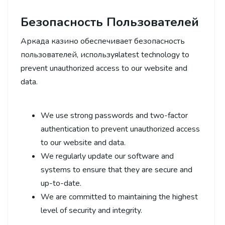
Безопасность Пользователей
Аркада казино обеспечивает безопасность
пользователей, используяlatest technology to
prevent unauthorized access to our website and
data.
We use strong passwords and two-factor
authentication to prevent unauthorized access
to our website and data.
We regularly update our software and
systems to ensure that they are secure and
up-to-date.
We are committed to maintaining the highest
level of security and integrity.