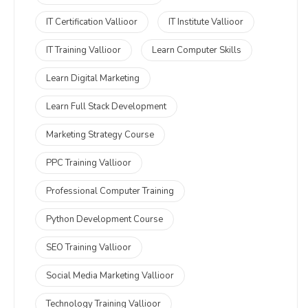
IT Certification Vallioor
IT Institute Vallioor
IT Training Vallioor
Learn Computer Skills
Learn Digital Marketing
Learn Full Stack Development
Marketing Strategy Course
PPC Training Vallioor
Professional Computer Training
Python Development Course
SEO Training Vallioor
Social Media Marketing Vallioor
Technology Training Vallioor