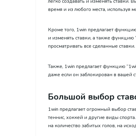
легко создавать и изменять ставки. В
время и из любого места, используя 
Кроме того, 1win предлагает функцию
и изменять ставки, а также функцию 
просматривать все сделанные ставки.
Также, 1win предлагает функцию “1win
даже если он заблокирован в вашей с
Большой выбор став
1win предлагает огромный выбор ставо
теннис, хоккей и другие виды спорта
на количество забитых голов, на исхо