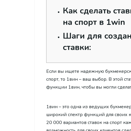
Как сделать став
на спорт в 1win
Шаги для созда
ставки:
Если вы ищете надежную букмекерску
спорт, то 1вин – ваш выбор. В этой с
функции 1вин, чтобы вы могли сделат
1вин – это одна из ведущих букмекер
широкий спектр функций для своих кл
20 000 вариантов ставок на спорт ка
возможность для своих клиентов сдел