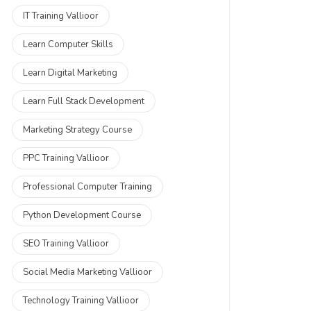
IT Training Vallioor
Learn Computer Skills
Learn Digital Marketing
Learn Full Stack Development
Marketing Strategy Course
PPC Training Vallioor
Professional Computer Training
Python Development Course
SEO Training Vallioor
Social Media Marketing Vallioor
Technology Training Vallioor