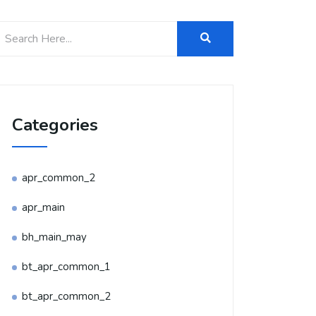
Categories
apr_common_2
apr_main
bh_main_may
bt_apr_common_1
bt_apr_common_2