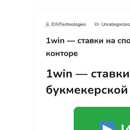
IDMTechnologies
Uncategorize
1win — ставки на сп
конторе
1win — ставки
букмекерской