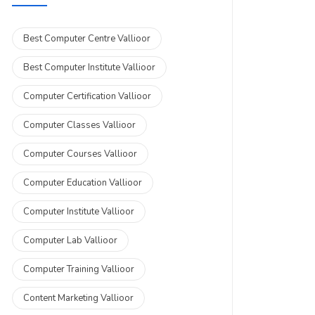
Best Computer Centre Vallioor
Best Computer Institute Vallioor
Computer Certification Vallioor
Computer Classes Vallioor
Computer Courses Vallioor
Computer Education Vallioor
Computer Institute Vallioor
Computer Lab Vallioor
Computer Training Vallioor
Content Marketing Vallioor