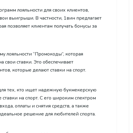
ограмм лояльности для своих клиентов,
вои выигрыши. В частности, 1вин предлагает
рая позволяет клиентам получать бонусы за
му лояльности “Промокоды”, которая
а свои ставки. Это обеспечивает
тов, которые делают ставки на спорт.
 для тех, кто ищет надежную букмекерскую
 ставки на спорт. С его широким спектром
хода, оплаты и снятия средств, а также
идеальное решение для любителей спорта.