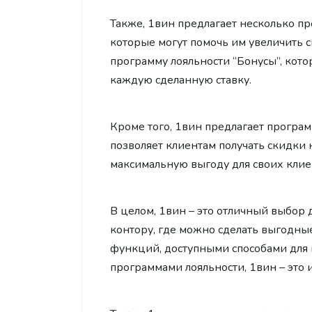
Также, 1вин предлагает несколько пр
которые могут помочь им увеличить с
программу лояльности “Бонусы”, кото
каждую сделанную ставку.
Кроме того, 1вин предлагает програм
позволяет клиентам получать скидки н
максимальную выгоду для своих клиен
В целом, 1вин – это отличный выбор
контору, где можно сделать выгодные
функций, доступными способами для в
программами лояльности, 1вин – это 