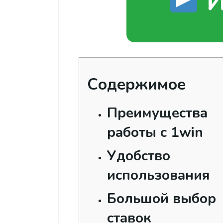
И
Содержимое
Преимущества
работы с 1win
Удобство
использования
Большой выбор
ставок