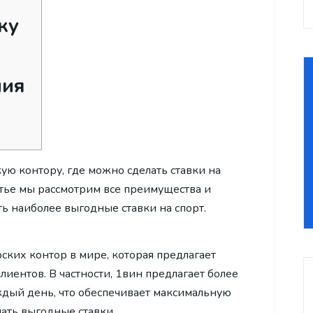
ку
ния
ю контору, где можно сделать ставки на
татье мы рассмотрим все преимущества и
ь наиболее выгодные ставки на спорт.
ских контор в мире, которая предлагает
иентов. В частности, 1вин предлагает более
ждый день, что обеспечивает максимальную
ать выгодные ставки.