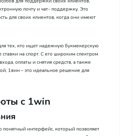
особов для поддержки своих клиентов,
тронную почту и чат- поддержку. Это
сть для своих клиентов, когда они имеют
 для тех, кто ищет надежную букмекерскую
 ставки на спорт. С его широким спектром
хода, оплаты и снятия средств, а также
й, 1вин – это идеальное решение для
оты с 1win
ания
о понятный интерфейс, который позволяет