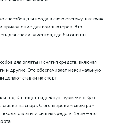
о способов для входа в свою систему, включая
и приложение для компьютеров. Это
ть для своих клиентов, где бы они ни
собов для оплаты и снятия средств, включая
ги и другие. Это обеспечивает максимальную
ни делают ставки на спорт.
 для тех, кто ищет надежную букмекерскую
 ставки на спорт. С его широким спектром
входа, оплаты и снятия средств, 1вин – это
орта.