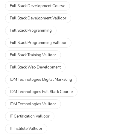
Full Stack Development Course
Full Stack Development Vallioor
Full Stack Programming
Full Stack Programming Vallioor
Full Stack Training Vallioor
Full Stack Web Development
IDM Technologies Digital Marketing
IDM Technologies Full Stack Course
IDM Technologies Vallioor
IT Certification Vallioor
IT Institute Vallioor