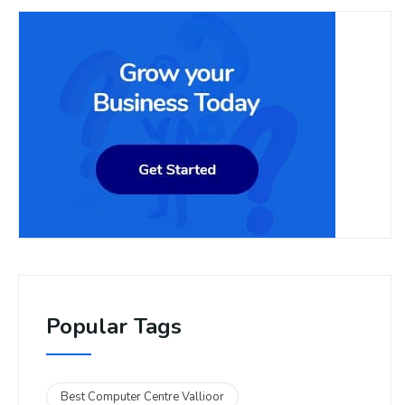
Popular Tags
Best Computer Centre Vallioor