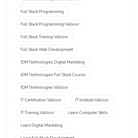
Full Stack Programming
Full Stack Programming Vallioor
Full Stack Training Vallioor
Full Stack Web Development
IDM Technologies Digital Marketing
IDM Technologies Full Stack Course
IDM Technologies Vallioor
IT Certification Vallioor
IT Institute Vallioor
IT Training Vallioor
Learn Computer Skills
Learn Digital Marketing