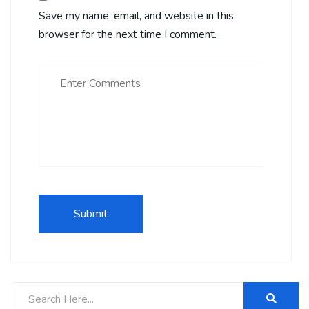
Save my name, email, and website in this
browser for the next time I comment.