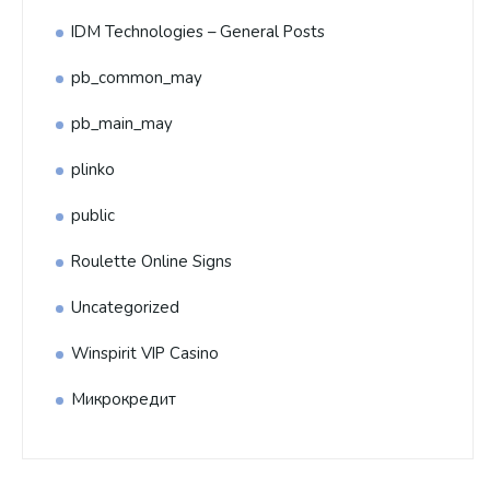
IDM Technologies – General Posts
pb_common_may
pb_main_may
plinko
public
Roulette Online Signs
Uncategorized
Winspirit VIP Casino
Микрокредит