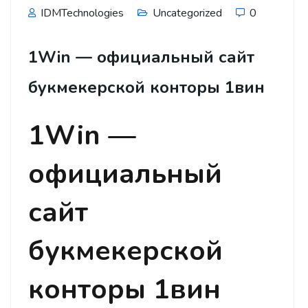
IDMTechnologies
Uncategorized
0
1Win — официальный сайт
букмекерской конторы 1вин
1Win —
официальный
сайт
букмекерской
конторы 1вин