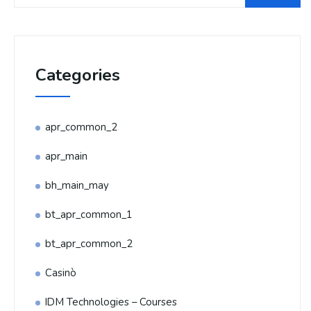
Categories
apr_common_2
apr_main
bh_main_may
bt_apr_common_1
bt_apr_common_2
Casinò
IDM Technologies – Courses