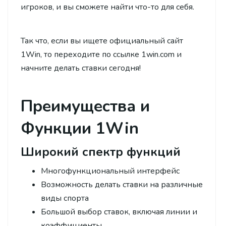
игроков, и вы сможете найти что-то для себя.
Так что, если вы ищете официальный сайт
1Win, то переходите по ссылке 1win.com и
начните делать ставки сегодня!
Преимущества и
Функции 1Win
Широкий спектр функций
Многофункциональный интерфейс
Возможность делать ставки на различные
виды спорта
Большой выбор ставок, включая линии и
коэффициенты