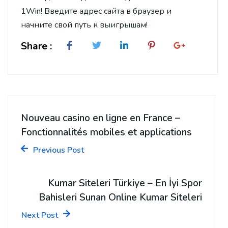
1Win! Введите адрес сайта в браузер и
начните свой путь к выигрышам!
Share :
Nouveau casino en ligne en France –
Fonctionnalités mobiles et applications
Previous Post
Kumar Siteleri Türkiye – En İyi Spor
Bahisleri Sunan Online Kumar Siteleri
Next Post