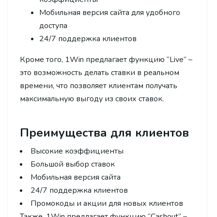
Мобильная версия сайта для удобного
доступа
24/7 поддержка клиентов
Кроме того, 1Win предлагает функцию “Live” –
это возможность делать ставки в реальном
времени, что позволяет клиентам получать
максимальную выгоду из своих ставок.
Преимущества для клиентов
Высокие коэффициенты
Большой выбор ставок
Мобильная версия сайта
24/7 поддержка клиентов
Промокоды и акции для новых клиентов
Также, 1Win предлагает функцию “Cashout” –