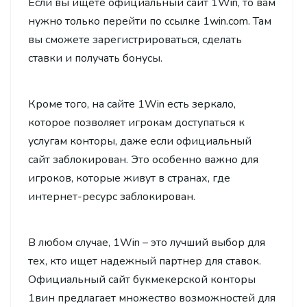
Если вы ищете официальный сайт 1Win, то вам
нужно только перейти по ссылке 1win.com. Там
вы сможете зарегистрироваться, сделать
ставки и получать бонусы.
Кроме того, на сайте 1Win есть зеркало,
которое позволяет игрокам доступаться к
услугам конторы, даже если официальный
сайт заблокирован. Это особенно важно для
игроков, которые живут в странах, где
интернет-ресурс заблокирован.
В любом случае, 1Win – это лучший выбор для
тех, кто ищет надежный партнер для ставок.
Официальный сайт букмекерской конторы
1вин предлагает множество возможностей для