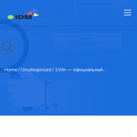
Home
/ Uncategorized / 1Win — официальный…