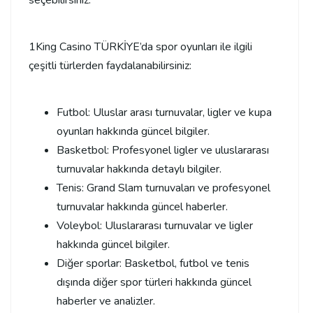
seçebilirsiniz.
1King Casino TÜRKİYE’da spor oyunları ile ilgili
çeşitli türlerden faydalanabilirsiniz:
Futbol: Uluslar arası turnuvalar, ligler ve kupa
oyunları hakkında güncel bilgiler.
Basketbol: Profesyonel ligler ve uluslararası
turnuvalar hakkında detaylı bilgiler.
Tenis: Grand Slam turnuvaları ve profesyonel
turnuvalar hakkında güncel haberler.
Voleybol: Uluslararası turnuvalar ve ligler
hakkında güncel bilgiler.
Diğer sporlar: Basketbol, futbol ve tenis
dışında diğer spor türleri hakkında güncel
haberler ve analizler.