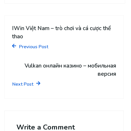
IWin Việt Nam – trò chơi và cá cược thể
thao
Previous Post
Vulkan онлайн казино – мобильная
версия
Next Post
Write a Comment