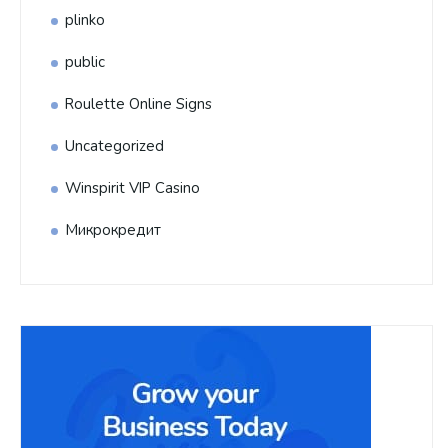
plinko
public
Roulette Online Signs
Uncategorized
Winspirit VIP Casino
Микрокредит