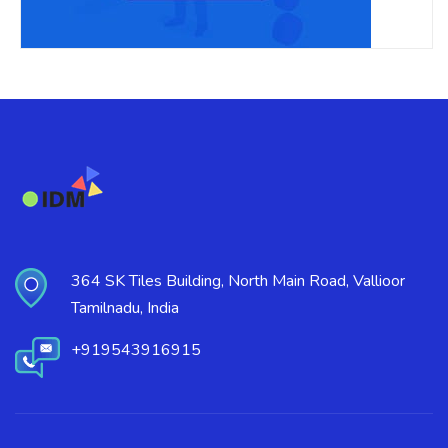
364 SK Tiles Building, North Main Road, Vallioor
Tamilnadu, India
+919543916915