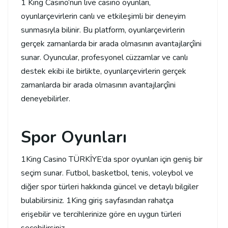
1 King Casino’nun live casino oyunları,
oyunlarçevirlerin canlı ve etkileşimli bir deneyim
sunmasıyla bilinir. Bu platform, oyunlarçevirlerin
gerçek zamanlarda bir arada olmasının avantajlarçîini
sunar. Oyuncular, profesyonel cüzzamlar ve canlı
destek ekibi ile birlikte, oyunlarçevirlerin gerçek
zamanlarda bir arada olmasının avantajlarçîini
deneyebilirler.
Spor Oyunları
1King Casino TÜRKİYE’da spor oyunları için geniş bir
seçim sunar. Futbol, basketbol, tenis, voleybol ve
diğer spor türleri hakkında güncel ve detaylı bilgiler
bulabilirsiniz. 1King giriş sayfasından rahatça
erişebilir ve tercihlerinize göre en uygun türleri