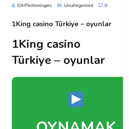
IDMTechnologies
Uncategorized
0
1King casino Türkiye – oyunlar
1King casino
Türkiye – oyunlar
OYNAMAK