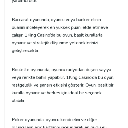
yardımcı olur.
Baccarat oyununda, oyuncu veya banker elinin
puanını inceleyerek en yüksek puanı elde etmeye
çalışır. 1King Casino’da bu oyun, basit kurallarla
oynanır ve stratejik düşünme yeteneklerinizi
geliştirecektir.
Roulette oyununda, oyuncu radyodan düşen sayıya
veya renkte bahis yapabilir. 1King Casino’da bu oyun,
rastgelelik ve şansın etkisini gösterir. Oyun, basit bir
kuralla oynanır ve herkes için ideal bir seçenek
olabilir.
Poker oyununda, oyuncu kendi elini ve diğer
oyuncuların açık kartlarını inceleyerek en güçlü eli