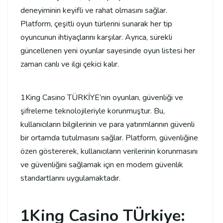
deneyiminin keyifli ve rahat olmasını sağlar.
Platform, çeşitli oyun türlerini sunarak her tip
oyuncunun ihtiyaçlarını karşılar. Ayrıca, sürekli
güncellenen yeni oyunlar sayesinde oyun listesi her
zaman canlı ve ilgi çekici kalır.
1King Casino TÜRKİYE’nin oyunları, güvenliği ve
şifreleme teknolojileriyle korunmuştur. Bu,
kullanıcıların bilgilerinin ve para yatırımlarının güvenli
bir ortamda tutulmasını sağlar. Platform, güvenliğine
özen göstererek, kullanıcıların verilerinin korunmasını
ve güvenliğini sağlamak için en modern güvenlik
standartlarını uygulamaktadır.
1King Casino TÜrkiye: