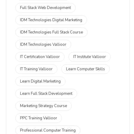
Full Stack Web Development
IDM Technologies Digital Marketing
IDM Technologies Full Stack Course
IDM Technologies Vallioor
IT Certification Vallioor
IT Institute Vallioor
IT Training Vallioor
Learn Computer Skills
Learn Digital Marketing
Learn Full Stack Development
Marketing Strategy Course
PPC Training Vallioor
Professional Computer Training