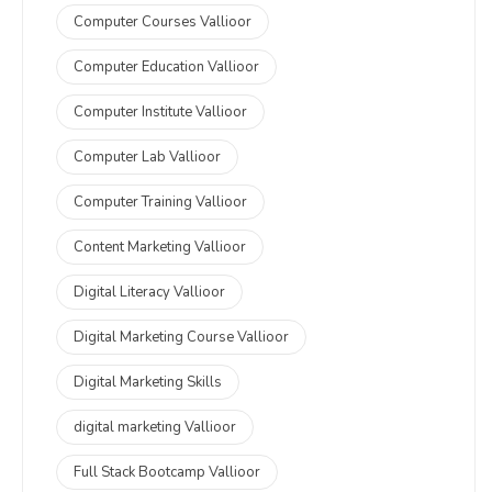
Computer Courses Vallioor
Computer Education Vallioor
Computer Institute Vallioor
Computer Lab Vallioor
Computer Training Vallioor
Content Marketing Vallioor
Digital Literacy Vallioor
Digital Marketing Course Vallioor
Digital Marketing Skills
digital marketing Vallioor
Full Stack Bootcamp Vallioor