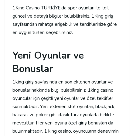
1King Casino TÜRKİYE’da spor oyunları ile ilgili
güncel ve detaylı bilgiler bulabilirsiniz. 1King giriş
sayfasından rahatça erişebilir ve tercihlerinize göre
en uygun türleri seçebilirsiniz.
Yeni Oyunlar ve
Bonuslar
1king giriş sayfasında en son eklenen oyunlar ve
bonuslar hakkında bilgi bulabilirsiniz. 1king casino,
oyuncular için çeşitli yeni oyunlar ve özel teklifler
sunmaktadır. Yeni eklenen slot oyunları, blackjack,
bakarat ve poker gibi klasik tarz oyunlarla birlikte
mevcuttur. Her yeni oyuna özel giriş bonusları da
bulunmaktadır. 1 king casino, oyuncuların deneyimini