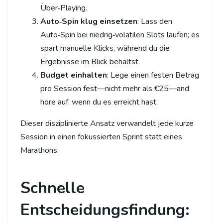
Über‑Playing.
Auto‑Spin klug einsetzen
: Lass den
Auto‑Spin bei niedrig‑volatilen Slots laufen; es
spart manuelle Klicks, während du die
Ergebnisse im Blick behältst.
Budget einhalten
: Lege einen festen Betrag
pro Session fest—nicht mehr als €25—and
höre auf, wenn du es erreicht hast.
Dieser disziplinierte Ansatz verwandelt jede kurze
Session in einen fokussierten Sprint statt eines
Marathons.
Schnelle
Entscheidungsfindung: