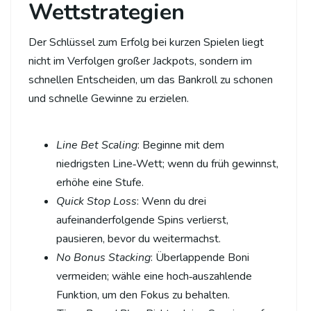
Wettstrategien
Der Schlüssel zum Erfolg bei kurzen Spielen liegt
nicht im Verfolgen großer Jackpots, sondern im
schnellen Entscheiden, um das Bankroll zu schonen
und schnelle Gewinne zu erzielen.
Line Bet Scaling
: Beginne mit dem
niedrigsten Line‑Wett; wenn du früh gewinnst,
erhöhe eine Stufe.
Quick Stop Loss
: Wenn du drei
aufeinanderfolgende Spins verlierst,
pausieren, bevor du weitermachst.
No Bonus Stacking
: Überlappende Boni
vermeiden; wähle eine hoch‑auszahlende
Funktion, um den Fokus zu behalten.