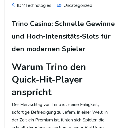
IDMTechnologies
Uncategorized
Trino Casino: Schnelle Gewinne
und Hoch‑Intensitäts‑Slots für
den modernen Spieler
Warum Trino den
Quick‑Hit‑Player
anspricht
Der Herzschlag von Trino ist seine Fähigkeit,
sofortige Befriedigung zu liefern. In einer Welt, in
der Zeit ein Premium ist, fühlen sich Spieler, die
schnelle Ergebnisse suchen, zu einer Plattform