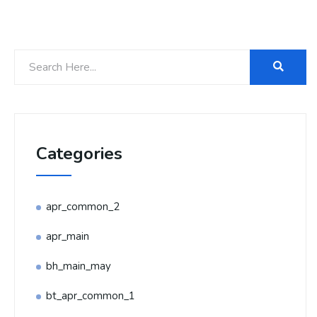
Categories
apr_common_2
apr_main
bh_main_may
bt_apr_common_1