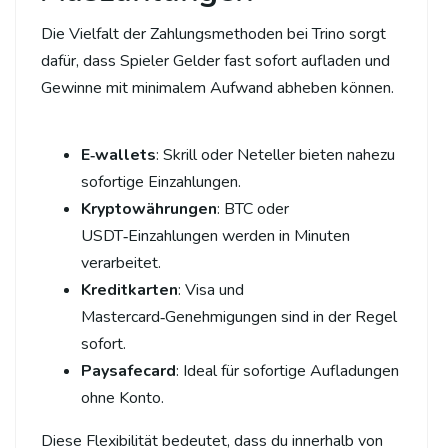
Die Vielfalt der Zahlungsmethoden bei Trino sorgt
dafür, dass Spieler Gelder fast sofort aufladen und
Gewinne mit minimalem Aufwand abheben können.
E‑wallets
: Skrill oder Neteller bieten nahezu
sofortige Einzahlungen.
Kryptowährungen
: BTC oder
USDT‑Einzahlungen werden in Minuten
verarbeitet.
Kreditkarten
: Visa und
Mastercard‑Genehmigungen sind in der Regel
sofort.
Paysafecard
: Ideal für sofortige Aufladungen
ohne Konto.
Diese Flexibilität bedeutet, dass du innerhalb von