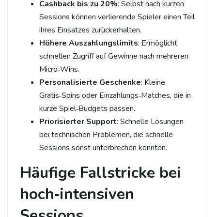
Cashback bis zu 20%
: Selbst nach kurzen
Sessions können verlierende Spieler einen Teil
ihres Einsatzes zurückerhalten.
Höhere Auszahlungslimits
: Ermöglicht
schnellen Zugriff auf Gewinne nach mehreren
Micro‑Wins.
Personalisierte Geschenke
: Kleine
Gratis‑Spins oder Einzahlungs‑Matches, die in
kurze Spiel‑Budgets passen.
Priorisierter Support
: Schnelle Lösungen
bei technischen Problemen, die schnelle
Sessions sonst unterbrechen könnten.
Häufige Fallstricke bei
hoch‑intensiven
Sessions