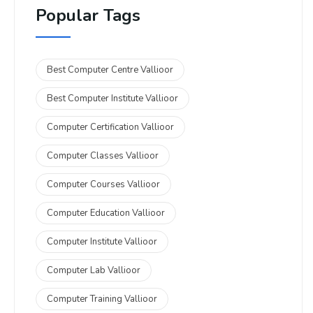
Popular Tags
Best Computer Centre Vallioor
Best Computer Institute Vallioor
Computer Certification Vallioor
Computer Classes Vallioor
Computer Courses Vallioor
Computer Education Vallioor
Computer Institute Vallioor
Computer Lab Vallioor
Computer Training Vallioor