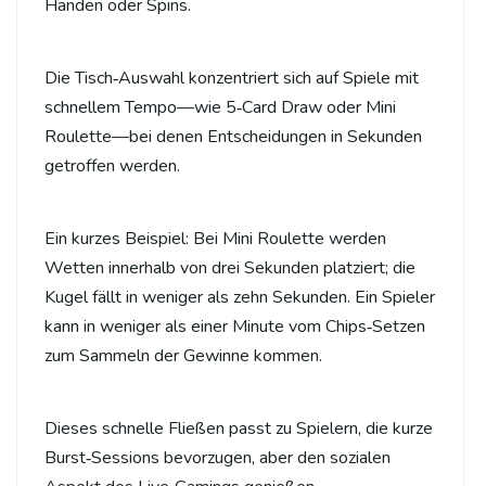
Händen oder Spins.
Die Tisch‑Auswahl konzentriert sich auf Spiele mit
schnellem Tempo—wie 5‑Card Draw oder Mini
Roulette—bei denen Entscheidungen in Sekunden
getroffen werden.
Ein kurzes Beispiel: Bei Mini Roulette werden
Wetten innerhalb von drei Sekunden platziert; die
Kugel fällt in weniger als zehn Sekunden. Ein Spieler
kann in weniger als einer Minute vom Chips‑Setzen
zum Sammeln der Gewinne kommen.
Dieses schnelle Fließen passt zu Spielern, die kurze
Burst‑Sessions bevorzugen, aber den sozialen