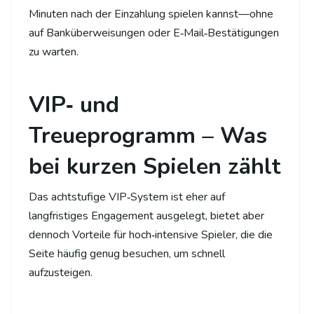
Minuten nach der Einzahlung spielen kannst—ohne
auf Banküberweisungen oder E‑Mail‑Bestätigungen
zu warten.
VIP‑ und
Treueprogramm – Was
bei kurzen Spielen zählt
Das achtstufige VIP‑System ist eher auf
langfristiges Engagement ausgelegt, bietet aber
dennoch Vorteile für hoch‑intensive Spieler, die die
Seite häufig genug besuchen, um schnell
aufzusteigen.