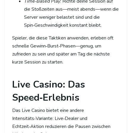
Time‑Based Play
: Richte deine Session auf
die Stoßzeiten aus—meist abends—wenn die
Server weniger belastet sind und die
Spin‑Geschwindigkeit konstant bleibt.
Spieler, die diese Taktiken anwenden, erleben oft
schnelle Gewinn‑Burst‑Phasen—genug, um
zufrieden zu sein und später am Tag die nächste
kurze Session zu starten.
Live Casino: Das
Speed‑Erlebnis
Das Live Casino bietet eine andere
Intensitäts‑Variante: Live‑Dealer und
Echtzeit‑Aktion reduzieren die Pausen zwischen