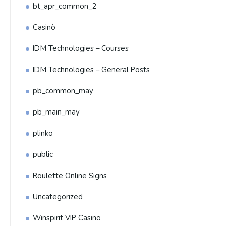
bt_apr_common_2
Casinò
IDM Technologies – Courses
IDM Technologies – General Posts
pb_common_may
pb_main_may
plinko
public
Roulette Online Signs
Uncategorized
Winspirit VIP Casino