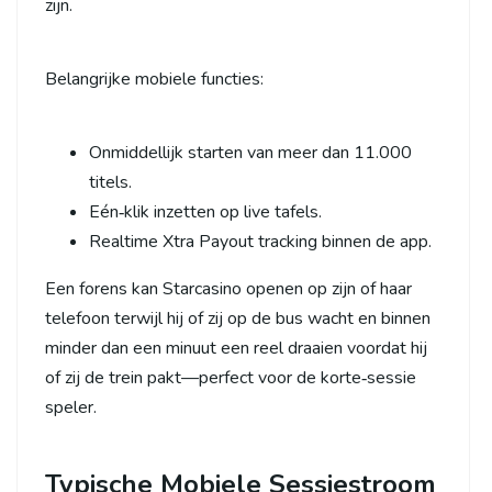
zijn.
Belangrijke mobiele functies:
Onmiddellijk starten van meer dan 11.000
titels.
Eén‑klik inzetten op live tafels.
Realtime Xtra Payout tracking binnen de app.
Een forens kan Starcasino openen op zijn of haar
telefoon terwijl hij of zij op de bus wacht en binnen
minder dan een minuut een reel draaien voordat hij
of zij de trein pakt—perfect voor de korte‑sessie
speler.
Typische Mobiele Sessiestroom