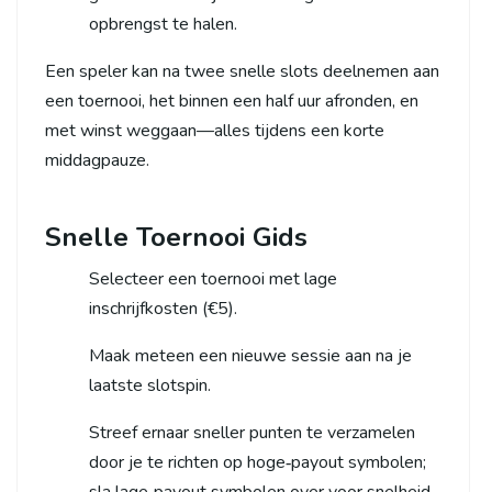
opbrengst te halen.
Een speler kan na twee snelle slots deelnemen aan
een toernooi, het binnen een half uur afronden, en
met winst weggaan—alles tijdens een korte
middagpauze.
Snelle Toernooi Gids
Selecteer een toernooi met lage
inschrijfkosten (€5).
Maak meteen een nieuwe sessie aan na je
laatste slotspin.
Streef ernaar sneller punten te verzamelen
door je te richten op hoge‑payout symbolen;