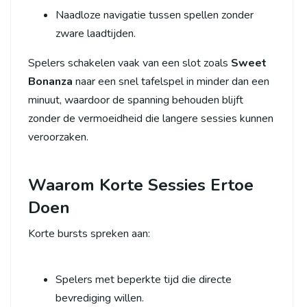
Naadloze navigatie tussen spellen zonder
zware laadtijden.
Spelers schakelen vaak van een slot zoals
Sweet
Bonanza
naar een snel tafelspel in minder dan een
minuut, waardoor de spanning behouden blijft
zonder de vermoeidheid die langere sessies kunnen
veroorzaken.
Waarom Korte Sessies Ertoe
Doen
Korte bursts spreken aan:
Spelers met beperkte tijd die directe
bevrediging willen.