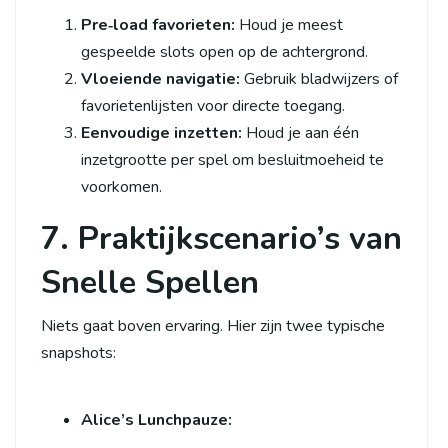
Pre‑load favorieten:
Houd je meest
gespeelde slots open op de achtergrond.
Vloeiende navigatie:
Gebruik bladwijzers of
favorietenlijsten voor directe toegang.
Eenvoudige inzetten:
Houd je aan één
inzetgrootte per spel om besluitmoeheid te
voorkomen.
7. Praktijkscenario’s van
Snelle Spellen
Niets gaat boven ervaring. Hier zijn twee typische
snapshots:
Alice’s Lunchpauze: