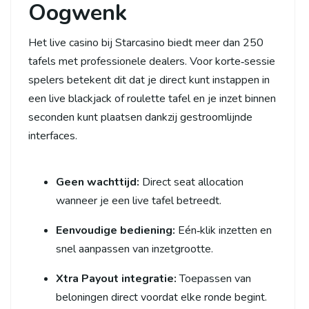
Oogwenk
Het live casino bij Starcasino biedt meer dan 250
tafels met professionele dealers. Voor korte‑sessie
spelers betekent dit dat je direct kunt instappen in
een live blackjack of roulette tafel en je inzet binnen
seconden kunt plaatsen dankzij gestroomlijnde
interfaces.
Geen wachttijd:
Direct seat allocation
wanneer je een live tafel betreedt.
Eenvoudige bediening:
Eén‑klik inzetten en
snel aanpassen van inzetgrootte.
Xtra Payout integratie:
Toepassen van
beloningen direct voordat elke ronde begint.