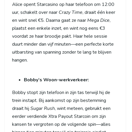
Alice opent Starcasino op haar telefoon om 12:00
uur, schakelt over naar
Crazy Time
, draait één keer
en wint snel €5. Daarna gaat ze naar
Mega Dice
,
plaatst een enkele inzet, en wint nog eens €3
voordat ze haar broodje pakt. Haar hele sessie
duurt minder dan vijf minuten—een perfecte korte
uitbarsting van spanning zonder te lang te blijven
hangen.
Bobby’s Woon-werkverkeer:
Bobby stopt zijn telefoon in zijn tas terwijl hij de
trein instapt. Bij aankomst op zijn bestemming
draait hij
Sugar Rush
, wint meteen, gebruikt een
eerder verdiende Xtra Payout Starcoin om zijn
kansen te vergroten op de volgende spin—alles