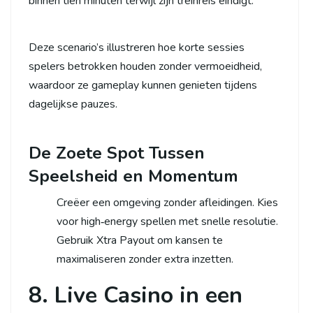
binnen tien minuten terwijl zijn treinreis eindigt.
Deze scenario’s illustreren hoe korte sessies
spelers betrokken houden zonder vermoeidheid,
waardoor ze gameplay kunnen genieten tijdens
dagelijkse pauzes.
De Zoete Spot Tussen
Speelsheid en Momentum
Creëer een omgeving zonder afleidingen.
Kies
voor high‑energy spellen met snelle resolutie.
Gebruik Xtra Payout om kansen te
maximaliseren zonder extra inzetten.
8. Live Casino in een