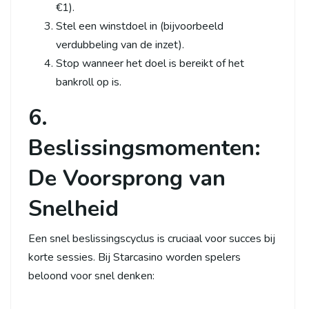
€1).
Stel een winstdoel in (bijvoorbeeld
verdubbeling van de inzet).
Stop wanneer het doel is bereikt of het
bankroll op is.
6.
Beslissingsmomenten:
De Voorsprong van
Snelheid
Een snel beslissingscyclus is cruciaal voor succes bij
korte sessies. Bij Starcasino worden spelers
beloond voor snel denken: