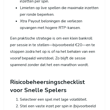
inzetten per spin.
Limieten op live spellen die maximale inzetten
per ronde beperken.
Xtra Payout beloningen die verliezen
opvangen met hogere RTP-kansen.
Een praktische strategie is om een klein bankroll
per sessie in te stellen—bijvoorbeeld €20—en te
stoppen zodra het op is of na het behalen van een
vooraf bepaald winstdoel. Zo blijft de sessie
spannend zonder dat het een marathon wordt.
Risicobeheersingschecklist
voor Snelle Spelers
Selecteer een spel met lage volatiliteit.
Stel een vaste inzet per spin in (bijvoorbeeld