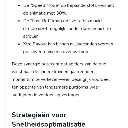
De “Speed Mode” op bepaalde slots versnelt
de animatie met 30%.
De “Fast Bet” knop op live tafels maakt
directe inzet mogelijk zonder door menu’s te
scrollen.
Xtra Payout kan binnen milliseconden worden
geactiveerd via een overlay knop.
Deze synergie betekent dat spelers van de ene
winst naar de andere kunnen gaan zonder
momentum te verliezen—een belangrijk voordeel
ten opzichte van langzamere platforms waar
laadtijden de voldoening vertragen.
Strategieën voor
Snelheidsoptimalisatie