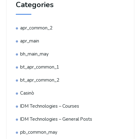
Categories
apr_common_2
apr_main
bh_main_may
bt_apr_common_1
bt_apr_common_2
Casinò
IDM Technologies – Courses
IDM Technologies – General Posts
pb_common_may