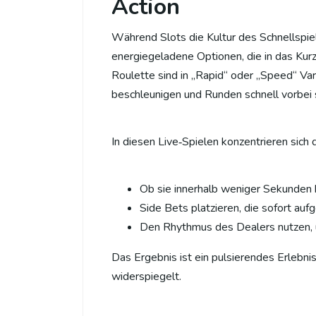
Action
Während Slots die Kultur des Schnellspiel
energiegeladene Optionen, die in das Kur
Roulette sind in „Rapid“ oder „Speed“ Var
beschleunigen und Runden schnell vorbei 
In diesen Live‑Spielen konzentrieren sich 
Ob sie innerhalb weniger Sekunden 
Side Bets platzieren, die sofort auf
Den Rhythmus des Dealers nutzen, u
Das Ergebnis ist ein pulsierendes Erlebni
widerspiegelt.