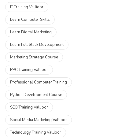
IT Training Vallioor
Learn Computer Skills
Learn Digital Marketing
Learn Full Stack Development
Marketing Strategy Course
PPC Training Vallioor
Professional Computer Training
Python Development Course
SEO Training Vallioor
Social Media Marketing Vallioor
Technology Training Vallioor