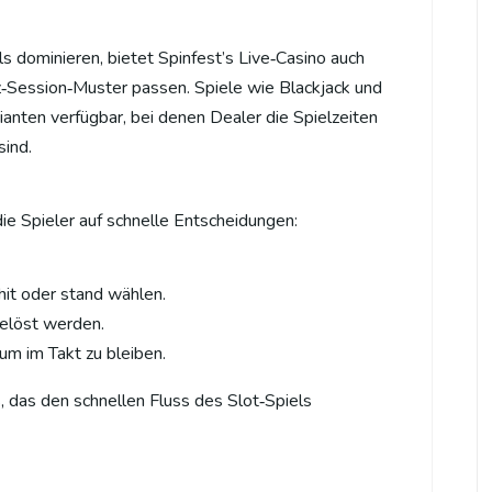
s dominieren, bietet Spinfest’s Live‑Casino auch
z‑Session‑Muster passen. Spiele wie Blackjack und
ianten verfügbar, bei denen Dealer die Spielzeiten
sind.
die Spieler auf schnelle Entscheidungen:
hit oder stand wählen.
gelöst werden.
m im Takt zu bleiben.
s, das den schnellen Fluss des Slot‑Spiels