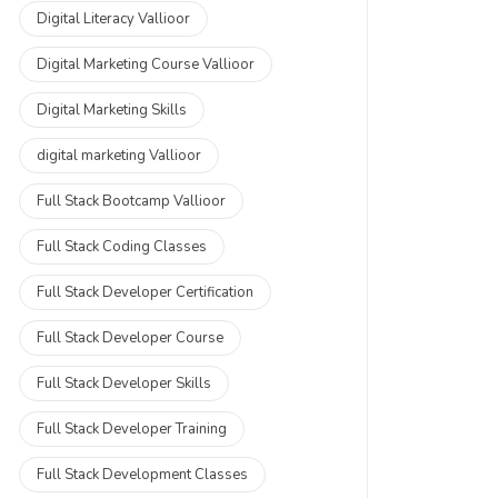
Digital Literacy Vallioor
Digital Marketing Course Vallioor
Digital Marketing Skills
digital marketing Vallioor
Full Stack Bootcamp Vallioor
Full Stack Coding Classes
Full Stack Developer Certification
Full Stack Developer Course
Full Stack Developer Skills
Full Stack Developer Training
Full Stack Development Classes