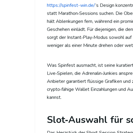
https://spinfest-win.de/
’s Design konzentri
statt Marathon‑Sessions suchen. Die Ober
hält Ablenkungen fern, während ein promi
Geschehen einlädt. Für diejenigen, die de
sorgt der Instant‑Play‑Modus sowohl auf D
weniger als einer Minute drehen oder wet
Was Spinfest ausmacht, ist seine kurati
Live‑Spielen, die Adrenalin‑Junkies ansp
Anbieter garantiert flüssige Grafiken und
crypto‑fähige Wallet Einzahlungen und Au
kannst.
Slot‑Auswahl für s
Das Herzstück der Short‑Session‑Strategie 