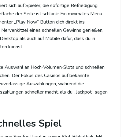
ert sich auf Spieler, die sofortige Befriedigung
fläche der Seite ist schlank: Ein minimales Menü
nenter „Play Now“ Button dich direkt ins
n Nervenkitzel eines schnellen Gewinns genießen,
esktop als auch auf Mobile dafür, dass du in
ten kannst.
erte Auswahl an Hoch‑Volumen‑Slots und schnellen
rechen. Der Fokus des Casinos auf bekannte
 zuverlässige Auszahlungen, während die
szahlungen schneller macht, als du „Jackpot“ sagen
chnelles Spiel
von Spinfest liegt in seiner Slot‑Bibliothek. Mit