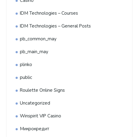
Casinò
IDM Technologies – Courses
IDM Technologies – General Posts
pb_common_may
pb_main_may
plinko
public
Roulette Online Signs
Uncategorized
Winspirit VIP Casino
Микрокредит