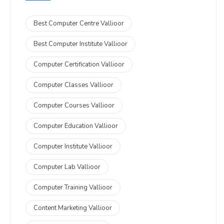
Best Computer Centre Vallioor
Best Computer Institute Vallioor
Computer Certification Vallioor
Computer Classes Vallioor
Computer Courses Vallioor
Computer Education Vallioor
Computer Institute Vallioor
Computer Lab Vallioor
Computer Training Vallioor
Content Marketing Vallioor