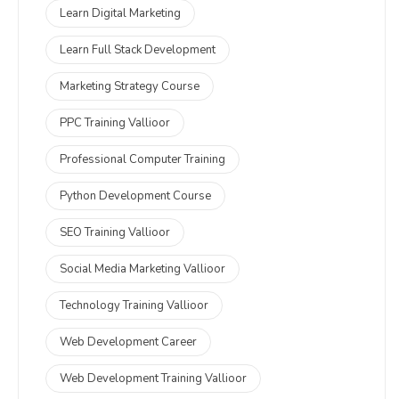
Learn Digital Marketing
Learn Full Stack Development
Marketing Strategy Course
PPC Training Vallioor
Professional Computer Training
Python Development Course
SEO Training Vallioor
Social Media Marketing Vallioor
Technology Training Vallioor
Web Development Career
Web Development Training Vallioor