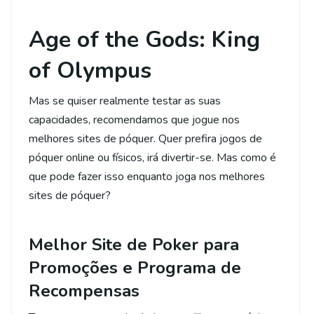
Age of the Gods: King
of Olympus
Mas se quiser realmente testar as suas
capacidades, recomendamos que jogue nos
melhores sites de póquer. Quer prefira jogos de
póquer online ou físicos, irá divertir-se. Mas como é
que pode fazer isso enquanto joga nos melhores
sites de póquer?
Melhor Site de Poker para
Promoções e Programa de
Recompensas