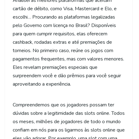
Analisei as melhores plataformas que aceitam
cartão de débito, como Visa, Mastercard e Elo, e
escolhi… Procurando as plataformas legalizadas
pelo Governo com licença no Brasil? Disponíveis
para quem cumprir requisitos, elas oferecem
cashback, rodadas extras e até premiações de
torneios. No primeiro caso, reúne os jogos com
pagamentos frequentes, mas com valores menores.
Eles revelam premiações especiais que
surpreendem você e dão prêmios para você seguir
aproveitando a experiência.
Compreendemos que os jogadores possam ter
dúvidas sobre a legitimidade das slots online. Todos
os meses, milhões de jogadores de todo o mundo
confiam em nós para os ligarmos às slots online que
eles vão adorar. Por exemplo, uma slot com uma