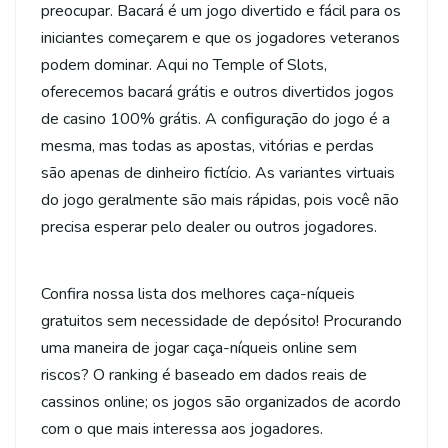
preocupar. Bacará é um jogo divertido e fácil para os
iniciantes começarem e que os jogadores veteranos
podem dominar. Aqui no Temple of Slots,
oferecemos bacará grátis e outros divertidos jogos
de casino 100% grátis. A configuração do jogo é a
mesma, mas todas as apostas, vitórias e perdas
são apenas de dinheiro fictício. As variantes virtuais
do jogo geralmente são mais rápidas, pois você não
precisa esperar pelo dealer ou outros jogadores.
Confira nossa lista dos melhores caça-níqueis
gratuitos sem necessidade de depósito! Procurando
uma maneira de jogar caça-níqueis online sem
riscos? O ranking é baseado em dados reais de
cassinos online; os jogos são organizados de acordo
com o que mais interessa aos jogadores.