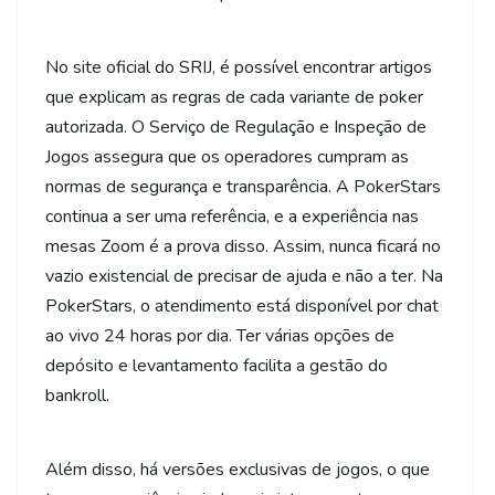
No site oficial do SRIJ, é possível encontrar artigos
que explicam as regras de cada variante de poker
autorizada. O Serviço de Regulação e Inspeção de
Jogos assegura que os operadores cumpram as
normas de segurança e transparência. A PokerStars
continua a ser uma referência, e a experiência nas
mesas Zoom é a prova disso. Assim, nunca ficará no
vazio existencial de precisar de ajuda e não a ter. Na
PokerStars, o atendimento está disponível por chat
ao vivo 24 horas por dia. Ter várias opções de
depósito e levantamento facilita a gestão do
bankroll.
Além disso, há versões exclusivas de jogos, o que