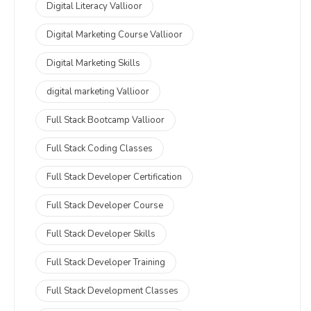
Digital Literacy Vallioor
Digital Marketing Course Vallioor
Digital Marketing Skills
digital marketing Vallioor
Full Stack Bootcamp Vallioor
Full Stack Coding Classes
Full Stack Developer Certification
Full Stack Developer Course
Full Stack Developer Skills
Full Stack Developer Training
Full Stack Development Classes