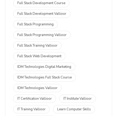
Full Stack Development Course
Full Stack Development Vallioor
Full Stack Programming
Full Stack Programming Vallioor
Full Stack Training Vallioor
Full Stack Web Development
IDM Technologies Digital Marketing
IDM Technologies Full Stack Course
IDM Technologies Vallioor
IT Certification Vallioor
IT Institute Vallioor
IT Training Vallioor
Learn Computer Skills