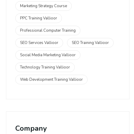
Marketing Strategy Course
PPC Training Vallioor
Professional Computer Training
SEO Services Vallioor
SEO Training Vallioor
Social Media Marketing Vallioor
Technology Training Vallioor
Web Development Training Vallioor
Company