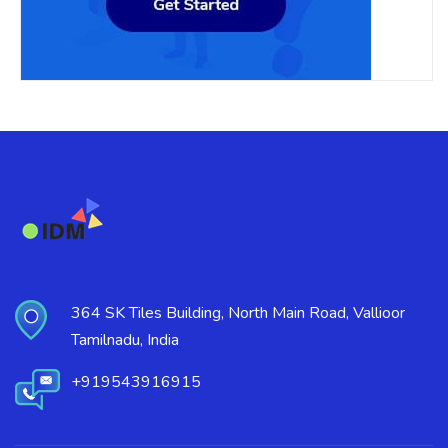
364 SK Tiles Building, North Main Road, Vallioor
Tamilnadu, India
+919543916915