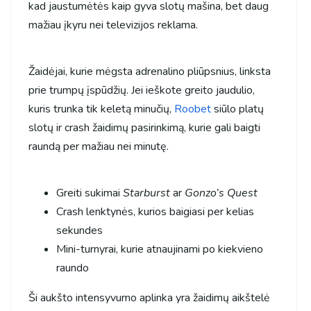
kad jaustumėtės kaip gyva slotų mašina, bet daug
mažiau įkyru nei televizijos reklama.
Žaidėjai, kurie mėgsta adrenalino pliūpsnius, linksta
prie trumpų įspūdžių. Jei ieškote greito jaudulio,
kuris trunka tik keletą minučių,
Roobet
siūlo platų
slotų ir crash žaidimų pasirinkimą, kurie gali baigti
raundą per mažiau nei minutę.
Greiti sukimai
Starburst
ar
Gonzo’s Quest
Crash lenktynės, kurios baigiasi per kelias
sekundes
Mini-turnyrai, kurie atnaujinami po kiekvieno
raundo
Ši aukšto intensyvumo aplinka yra žaidimų aikštelė