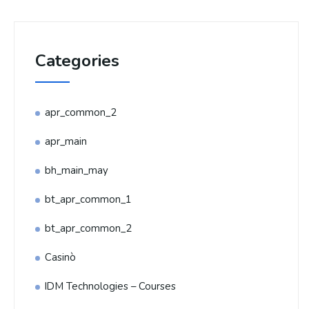
Categories
apr_common_2
apr_main
bh_main_may
bt_apr_common_1
bt_apr_common_2
Casinò
IDM Technologies – Courses