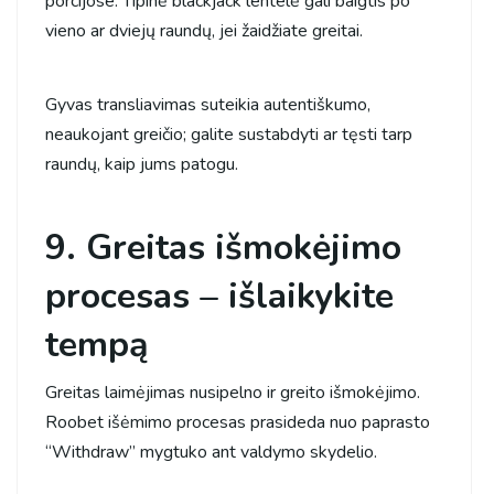
porcijose. Tipinė blackjack lentelė gali baigtis po
vieno ar dviejų raundų, jei žaidžiate greitai.
Gyvas transliavimas suteikia autentiškumo,
neaukojant greičio; galite sustabdyti ar tęsti tarp
raundų, kaip jums patogu.
9. Greitas išmokėjimo
procesas – išlaikykite
tempą
Greitas laimėjimas nusipelno ir greito išmokėjimo.
Roobet išėmimo procesas prasideda nuo paprasto
“Withdraw” mygtuko ant valdymo skydelio.