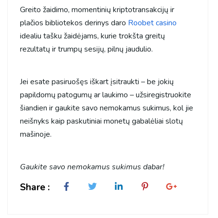
Greito žaidimo, momentinių kriptotransakcijų ir
plačios bibliotekos derinys daro
Roobet casino
idealiu tašku žaidėjams, kurie trokšta greitų
rezultatų ir trumpų sesijų, pilnų jaudulio.
Jei esate pasiruošęs iškart įsitraukti – be jokių
papildomų patogumų ar laukimo – užsiregistruokite
šiandien ir gaukite savo nemokamus sukimus, kol jie
neišnyks kaip paskutiniai monetų gabalėliai slotų
mašinoje.
Gaukite savo nemokamus sukimus dabar!
Share :