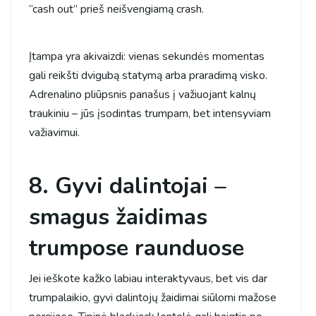
“cash out” prieš neišvengiamą crash.
Įtampa yra akivaizdi: vienas sekundės momentas
gali reikšti dvigubą statymą arba praradimą visko.
Adrenalino pliūpsnis panašus į važiuojant kalnų
traukiniu – jūs įsodintas trumpam, bet intensyviam
važiavimui.
8. Gyvi dalintojai –
smagus žaidimas
trumpose raunduose
Jei ieškote kažko labiau interaktyvaus, bet vis dar
trumpalaikio, gyvi dalintojų žaidimai siūlomi mažose