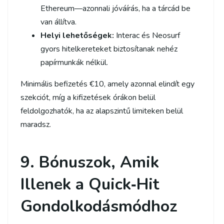
Ethereum—azonnali jóváírás, ha a tárcád be
van állítva.
Helyi lehetőségek:
Interac és Neosurf
gyors hitelkereteket biztosítanak nehéz
papírmunkák nélkül.
Minimális befizetés €10, amely azonnal elindít egy
szekciót, míg a kifizetések órákon belül
feldolgozhatók, ha az alapszintű limiteken belül
maradsz.
9. Bónuszok, Amik
Illenek a Quick‑Hit
Gondolkodásmódhoz