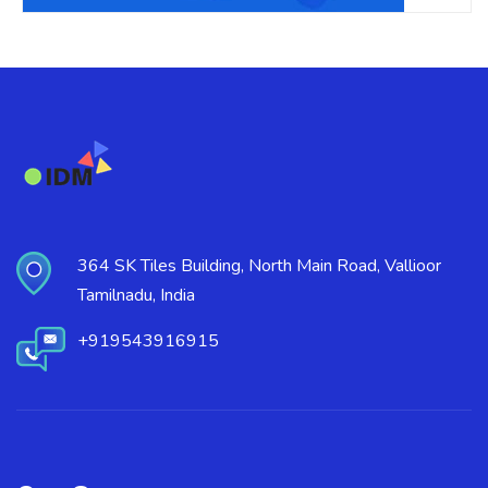
364 SK Tiles Building, North Main Road, Vallioor
Tamilnadu, India
+919543916915