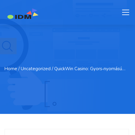
Home
/ Uncategorized / QuickWin Casino: Gyors‑nyomású…