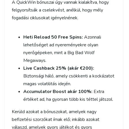
A QuickWin bónuszai úgy vannak kialakítva, hogy
felgyorsítsák a cselekvést, anélkül, hogy mély
fogadási ciklusokat igényelnének.
Heti Reload 50 Free Spins:
Azonnali
lehetőséget ad nyereményekre olyan
nyerőgépeken, mint a Big Bad Wolf
Megaways.
Live Cashback 25% (akár €200):
Biztonsági háló, amely csökkenti a kockázatot
magas volatilitás idején.
Accumulator Boost akár 100%:
Extra
értéket ad, ha gyorsan több kis téttel játszol.
Kerüld azokat a bónuszokat, amelyek nagy
befizetési szorzókat írnak elő; inkább azokat
válaszd, amelyek gyors játékot és gyors