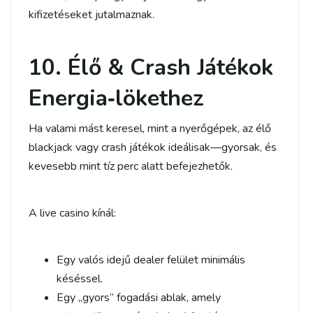
kifizetéseket jutalmaznak.
10. Élő & Crash Játékok
Energia‑lökethez
Ha valami mást keresel, mint a nyerőgépek, az élő
blackjack vagy crash játékok ideálisak—gyorsak, és
kevesebb mint tíz perc alatt befejezhetők.
A live casino kínál:
Egy valós idejű dealer felület minimális
késéssel.
Egy „gyors” fogadási ablak, amely