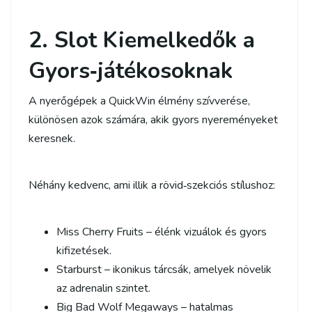
2. Slot Kiemelkedők a
Gyors‑játékosoknak
A nyerőgépek a QuickWin élmény szívverése,
különösen azok számára, akik gyors nyereményeket
keresnek.
Néhány kedvenc, ami illik a rövid‑szekciós stílushoz:
Miss Cherry Fruits – élénk vizuálok és gyors
kifizetések.
Starburst – ikonikus tárcsák, amelyek növelik
az adrenalin szintet.
Big Bad Wolf Megaways – hatalmas