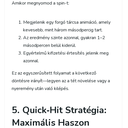
Amikor megnyomod a spin-t:
Megjelenik egy forgó tárcsa animáció, amely
kevesebb, mint három másodpercig tart.
Az eredmény szinte azonnal, gyakran 1–2
másodpercen belül kiderül.
Egyértelmű kifizetési értesítés jelenik meg
azonnal.
Ez az egyszerűsített folyamat a következő
döntésre irányít—legyen az a tét növelése vagy a
nyeremény után való kilépés.
5. Quick‑Hit Stratégia:
Maximális Haszon