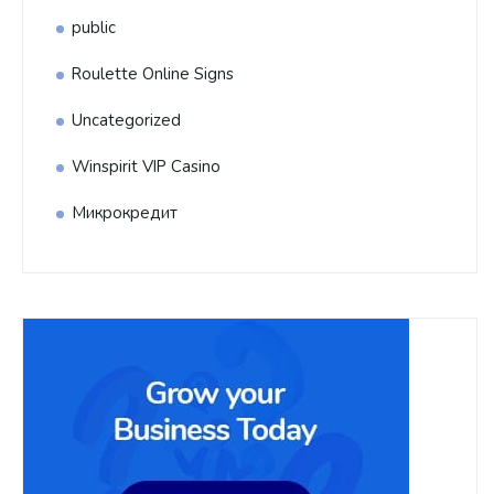
public
Roulette Online Signs
Uncategorized
Winspirit VIP Casino
Микрокредит