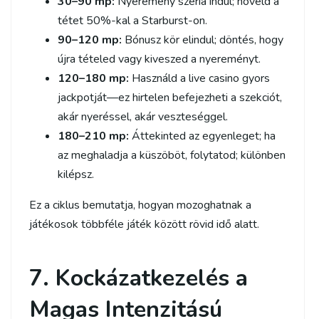
30–90 mp:
Nyeremény széria indul; növeld a
tétet 50%-kal a Starburst-on.
90–120 mp:
Bónusz kör elindul; döntés, hogy
újra tételed vagy kiveszed a nyereményt.
120–180 mp:
Használd a live casino gyors
jackpotját—ez hirtelen befejezheti a szekciót,
akár nyeréssel, akár veszteséggel.
180–210 mp:
Áttekinted az egyenleget; ha
az meghaladja a küszöböt, folytatod; különben
kilépsz.
Ez a ciklus bemutatja, hogyan mozoghatnak a
játékosok többféle játék között rövid idő alatt.
7. Kockázatkezelés a
Magas Intenzitású