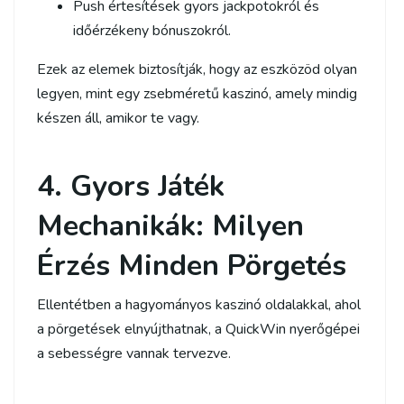
Push értesítések gyors jackpotokról és
időérzékeny bónuszokról.
Ezek az elemek biztosítják, hogy az eszközöd olyan
legyen, mint egy zsebméretű kaszinó, amely mindig
készen áll, amikor te vagy.
4. Gyors Játék
Mechanikák: Milyen
Érzés Minden Pörgetés
Ellentétben a hagyományos kaszinó oldalakkal, ahol
a pörgetések elnyújthatnak, a QuickWin nyerőgépei
a sebességre vannak tervezve.