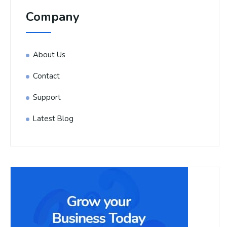
Company
About Us
Contact
Support
Latest Blog