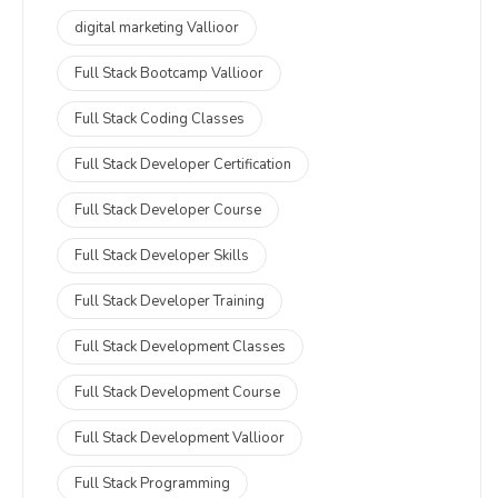
digital marketing Vallioor
Full Stack Bootcamp Vallioor
Full Stack Coding Classes
Full Stack Developer Certification
Full Stack Developer Course
Full Stack Developer Skills
Full Stack Developer Training
Full Stack Development Classes
Full Stack Development Course
Full Stack Development Vallioor
Full Stack Programming