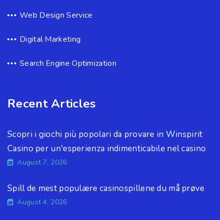
Web Design Service
Digital Marketing
Search Engine Optimization
Recent Articles
Scopri i giochi più popolari da provare in Winspirit
Casino per un'esperienza indimenticabile nel casino
August 7, 2026
Spill de mest populære casinospillene du må prøve
August 4, 2026