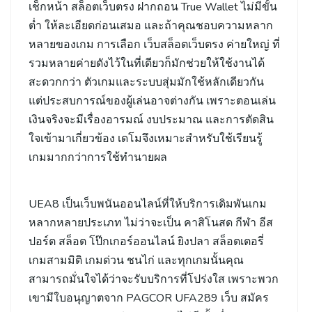
เช็กหน้า สล็อตเว็บตรง ฝากถอน True Wallet ไม่มีขั้น
ต่ำ ให้ละเอียดก่อนเสมอ และถ้าคุณชอบความหลาก
หลายของเกม การเลือก เว็บสล็อตเว็บตรง ค่ายใหญ่ ที่
รวมหลายค่ายดังไว้ในที่เดียวก็มักช่วยให้ใช้งานได้
สะดวกกว่า ตัวเกมและระบบสุ่มมักใช้หลักเดียวกัน
แต่ประสบการณ์ของผู้เล่นอาจต่างกัน เพราะตอนเล่น
เงินจริงจะมีเรื่องอารมณ์ งบประมาณ และการตัดสิน
ใจเข้ามาเกี่ยวข้อง เดโมจึงเหมาะสำหรับใช้เรียนรู้
เกมมากกว่าการใช้ทำนายผล
UEA8 เป็นเว็บพนันออนไลน์ที่ให้บริการเดิมพันเกม
หลากหลายประเภท ไม่ว่าจะเป็น คาสิโนสด กีฬา อีส
ปอร์ต สล็อต โป๊กเกอร์ออนไลน์ ยิงปลา สล็อตเตอรี่
เกมสามมิติ เกมด่วน ชนไก่ และทุกเกมนั้นคุณ
สามารถมั่นใจได้ว่าจะรับบริการที่โปร่งใส เพราะพวก
เขามีใบอนุญาตจาก PAGCOR UFA289 เว็บ สมัคร