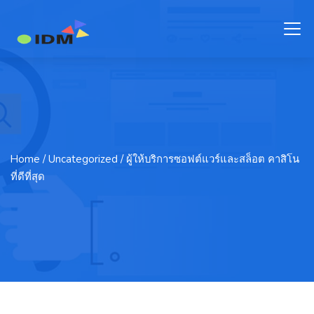
Home
/ Uncategorized / ผู้ให้บริการซอฟต์แวร์และสล็อต คาสิโน
ที่ดีที่สุด