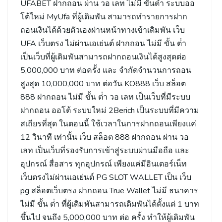
UFABET ฝากถอน ผ่าน วอ เลท ไม่มี ขั้นต่ำ ระบบออ
โต้ใหม่ MyUfa ที่ผู้เดิมพัน สามารถทำรายการฝาก
ถอนเงินได้ด้วยตัวเองผ่านหน้าทางเข้าเดิมพัน เว็บ
UFA เว็บตรง ไม่ผ่านเอเย่นต์ ฝากถอน ไม่มี ขั้น ต่ํา
เป็นเว็บที่ผู้เดิมพันสามารถฝากถอนเงินได้สูงสุดต่อ
5,000,000 บาท ต่อครั้ง และ จำกัดจำนวนการถอน
สูงสุด 10,000,000 บาท ต่อวัน KO888 เว็บ สล็อต
888 ฝากถอน ไม่มี ขั้น ต่ํา วอ เลท เป็นเว็บที่มีระบบ
ฝากถอน ออโต้ ระบบใหม่ 2Berich เป็นระบบที่มีความ
สเถียรที่สุด ในตอนนี้ ใช้เวลาในการฝากถอนเพียงแค่
12 วินาที เท่านั้น เว็บ สล็อต 888 ฝากถอน ผ่าน วอ
เลท เป็นเว็บที่รองรับการเข้าสู่ระบบผ่านมือถือ และ
อุปกรณ์ สื่อสาร ทุกอุปกรณ์ เพียงแค่มีอินเตอร์เน็ท
เว็บตรงไม่ผ่านเอเย่นต์ PG SLOT WALLET เป็น เว็บ
pg สล็อตเว็บตรง ฝากถอน True Wallet ไม่มี ธนาคาร
ไม่มี ขั้น ต่ํา ที่ผู้เดิมพันสามารถเดิมพันได้ตั้งแต่ 1 บาท
ขึ้นไป จนถึง 5,000,000 บาท ต่อ ครั้ง ทำให้ผู้เดิมพัน