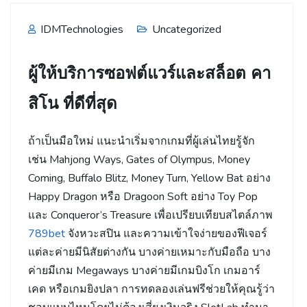
IDMTechnologies
Uncategorized
ผู้ให้บริการซอฟต์แวร์และสล็อต คา
สิโน ที่ดีที่สุด
ถ้าเป็นมือใหม่ แนะนำเริ่มจากเกมที่ผู้เล่นไทยรู้จัก
เช่น Mahjong Ways, Gates of Olympus, Money
Coming, Buffalo Blitz, Money Turn, Yellow Bat อย่าง
Happy Dragon หรือ Dragoon Soft อย่าง Toy Pop
และ Conqueror’s Treasure เพื่อเปรียบเทียบสไตล์ภาพ
789bet
จังหวะสปิน และความเข้าใจง่ายของฟีเจอร์
แต่ละค่ายมีนิสัยต่างกัน บางค่ายเหมาะกับมือถือ บาง
ค่ายมีเกม Megaways บางค่ายมีเกมบิงโก เกมอาร์
เคด หรือเกมยิงปลา การทดลองเล่นฟรีช่วยให้คุณรู้ว่า