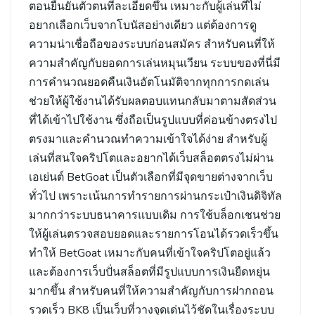
ตอนยืนยันตัวตนที่ละเอียดขึ้น เหมาะกับผู้เล่นที่ไม่
อยากเลือกเว็บจากโบนัสอย่างเดียว แต่ต้องการดู
ความน่าเชื่อถือของระบบก่อนสมัคร สำหรับคนที่ให้
ความสำคัญกับยอดการเล่นหมุนเวียน ระบบของที่นี่มี
การคำนวณยอดคืนเงินอัตโนมัติจากทุกการกดเล่น
ช่วยให้ผู้ใช้งานได้รับผลตอบแทนกลับมาตามสัดส่วน
ที่ได้เข้าไปใช้งาน ซึ่งถือเป็นรูปแบบที่ค่อนข้างตรงไป
ตรงมาและคำนวณทำความเข้าใจได้ง่าย สำหรับผู้
เล่นที่สนใจคริปโตและอยากได้เว็บสล็อตตรงไม่ผ่าน
เอเย่นต์ BetGoat เป็นตัวเลือกที่มีจุดขายต่างจากเว็บ
ทั่วไป เพราะเน้นการทำรายการผ่านกระเป๋าเงินดิจิทัล
มากกว่าระบบธนาคารแบบเดิม การใช้บล็อกเชนช่วย
ให้ผู้เล่นตรวจสอบยอดและรายการโอนได้รวดเร็วขึ้น
ทำให้ BetGoat เหมาะกับคนที่เข้าใจคริปโตอยู่แล้ว
และต้องการเว็บปั่นสล็อตที่มีรูปแบบการเงินยืดหยุ่น
มากขึ้น สำหรับคนที่ให้ความสำคัญกับการฝากถอน
รวดเร็ว BK8 เป็นเว็บที่วางจุดเด่นไว้ชัดในเรื่องระบบ