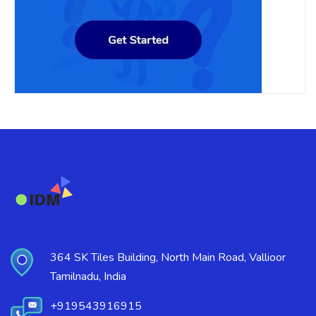
364 SK Tiles Building, North Main Road, Vallioor
Tamilnadu, India
+919543916915