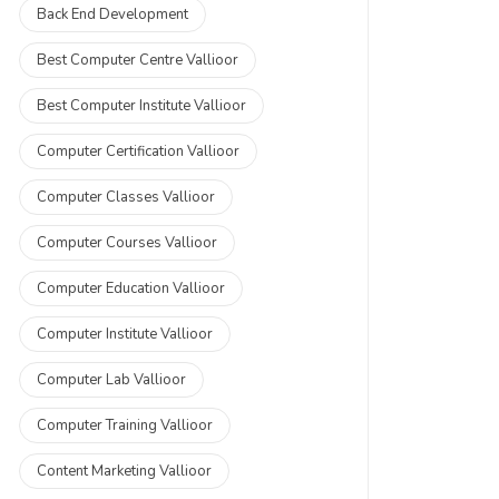
Back End Development
Best Computer Centre Vallioor
Best Computer Institute Vallioor
Computer Certification Vallioor
Computer Classes Vallioor
Computer Courses Vallioor
Computer Education Vallioor
Computer Institute Vallioor
Computer Lab Vallioor
Computer Training Vallioor
Content Marketing Vallioor