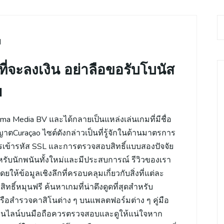
d
ที่จะลงเงิน อย่าลือขอรับโบนัส
ย
oma Media BV และได้กลายเป็นแหล่งเล่นเกมที่มีชื่อ
าตCuraçao ไซต์ดังกล่าวเป็นที่รู้จักในด้านมาตรการ
รเข้ารหัส SSL และการตรวจสอบสิทธิ์แบบสองปัจจัย
รับนักพนันทั้งใหม่และมีประสบการณ์ รีวิวของเรา
ห้ข้อมูลเชิงลึกที่ครอบคลุมเกี่ยวกับสิ่งที่แต่ละ
ธิ์หมุนฟรี ค้นหาเกมที่น่าดึงดูดที่สุดสำหรับ
รือสำรวจคาสิโนต่าง ๆ บนแพลตฟอร์มต่าง ๆ คู่มือ
นออนไลน์บนมือถือควรตรวจสอบและดูให้แน่ใจหาก