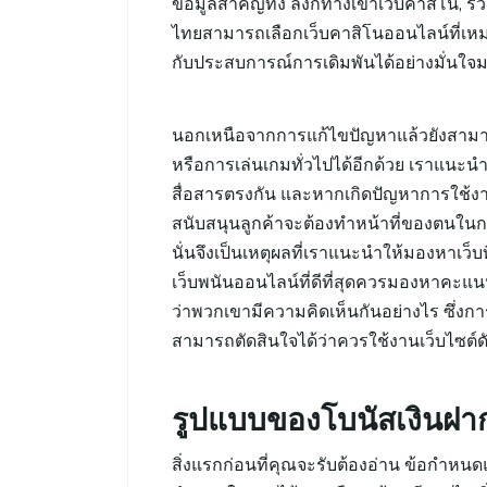
ข้อมูลสำคัญทั้ง ลิงก์ทางเข้าเว็บคาสิโน, รีว
ไทยสามารถเลือกเว็บคาสิโนออนไลน์ที่เหมา
กับประสบการณ์การเดิมพันได้อย่างมั่นใจม
นอกเหนือจากการแก้ไขปัญหาแล้วยังสามาร
หรือการเล่นเกมทั่วไปได้อีกด้วย เราแนะน
สื่อสารตรงกัน และหากเกิดปัญหาการใช้งา
สนับสนุนลูกค้าจะต้องทำหน้าที่ของตนในกา
นั่นจึงเป็นเหตุผลที่เราแนะนำให้มองหาเว
เว็บพนันออนไลน์ที่ดีที่สุดควรมองหาคะแน
ว่าพวกเขามีความคิดเห็นกันอย่างไร ซึ่งการ
สามารถตัดสินใจได้ว่าควรใช้งานเว็บไซต์ดั
รูปแบบของโบนัสเงินฝาก
สิ่งแรกก่อนที่คุณจะรับต้องอ่าน ข้อกำหนดแ