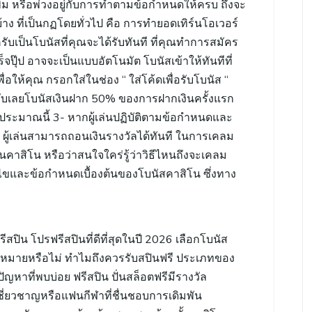
่ม หรือพ่วงอยู่กับการทำตามข้อกำหนดให้ครบ ถึงจะ
ง ที่เป็นกฏโดยทั่วไป คือ การทำยอดเทิร์นโอเวอร์
รับเป็นโบนัสที่คุณจะได้รับทันที ที่คุณทำการสมัคร
็จปุ๊ป อาจจะเป็นแบบอัตโนมัต โบนัสเข้าให้ทันทีที่
อให้คุณ กรอกใส่ในช่อง “ ใส่โค้ดเพื่อรับโบนัส “
รับเลยโบนัสเงินฝาก 50% ของการฝากเงินครั้งแรก
บประมาณนี้ 3- หากผู้เล่นปฏิบัติตามข้อกำหนดและ
 ผู้เล่นสามารถถอนเงินรางวัลได้ทันที ในการเคลม
่นคาสิโน หรือว่าสนใจใคร่รู้ว่าวิธีไหนถึงจะเคลม
เงื่อนไขและข้อกำหนดเบื้องต้นของโบนัสคาสิโน ซึ่งทาง
ีสปิน โปรฟรีสปินที่ดีที่สุดในปี 2026 เลือกโบนัส
กฎหมายหรือไม่ ทำไมถึงควรรับสปินฟรี ประเภทของ
ขปัญหาที่พบบ่อย ฟรีสปิน ปั่นสล็อตฟรีมีรางวัล
เชี่ยวชาญหรือแฟนกีฬาที่ชื่นชอบการเดิมพัน