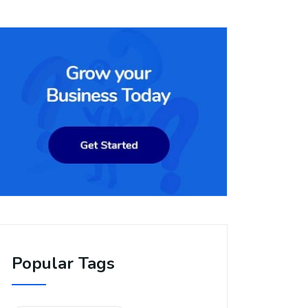
Popular Tags