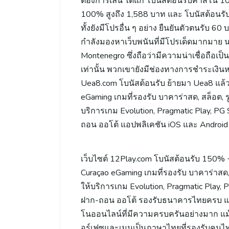
ต้องการเล่น ได้แก่ โบนัสต้อนรับคาสิโน 1
100% สูงถึง 1,588 บาท และ โบนัสต้อนรั
ทั้งยังมีโปรอื่น ๆ อย่าง ยืนยันตัวตนรับ 60 บ
กำลังมองหาเว็บพนันที่มีโปรเด็ดมากมาย
Montenegro ซึ่งถือว่ามีความน่าเชื่อถือเป
เท่านั้น พวกเขายังมีช่องทางการชำระเงิน
Uea8.com โบนัสต้อนรับ ย้ายมา Uea8 แล้ว
eGaming เกมที่รองรับ บาคาร่าสด, สล็อต, รูเล
บริการเกม Evolution, Pragmatic Play, PG
ถอน ออโต้ แอปพลิเคชัน iOS และ Android
เว็บไซต์ 12Play.com โบนัสต้อนรับ 150% 
Curaçao eGaming เกมที่รองรับ บาคาร่าสด, สล็
ให้บริการเกม Evolution, Pragmatic Play, 
ฝาก-ถอน ออโต้ รองรับธนาคารไทยครบ แอป
โนออนไลน์ที่มีความครบครันอย่างมาก แม้
อร์เฟซและเมนูเป็นภาษาไทยที่รองรับคนไ