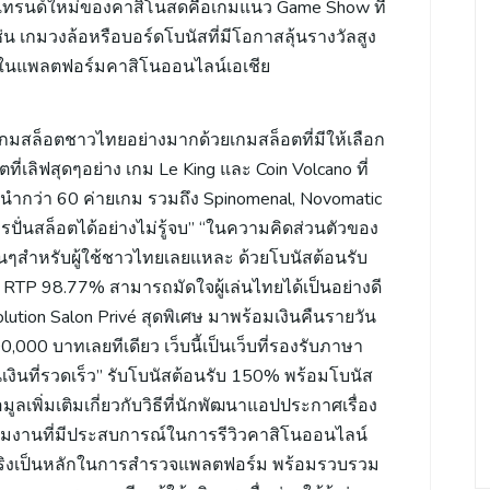
่งเทรนด์ใหม่ของคาสิโนสดคือเกมแนว Game Show ที่
น เกมวงล้อหรือบอร์ดโบนัสที่มีโอกาสลุ้นรางวัลสูง
ึ้นในแพลตฟอร์มคาสิโนออนไลน์เอเชีย
มสล็อตชาวไทยอย่างมากด้วยเกมสล็อตที่มีให้เลือก
่เลิฟสุดๆอย่าง เกม Le King และ Coin Volcano ที่
ชั้นนำกว่า 60 ค่ายเกม รวมถึง Spinomenal, Novomatic
รปั่นสล็อตได้อย่างไม่รู้จบ” “ในความคิดส่วนตัวของ
ต้นๆสำหรับผู้ใช้ชาวไทยเลยแหละ ด้วยโบนัสต้อนรับ
 RTP 98.77% สามารถมัดใจผู้เล่นไทยได้เป็นอย่างดี
ution Salon Privé สุดพิเศษ มาพร้อมเงินคืนรายวัน
,000 บาทเลยทีเดียว เว็บนี้เป็นเว็บที่รองรับภาษา
ินที่รวดเร็ว” รับโบนัสต้อนรับ 150% พร้อมโบนัส
อมูลเพิ่มเติมเกี่ยวกับวิธีที่นักพัฒนาแอปประกาศเรื่อง
ีมงานที่มีประสบการณ์ในการรีวิวคาสิโนออนไลน์
นจริงเป็นหลักในการสำรวจแพลตฟอร์ม พร้อมรวบรวม