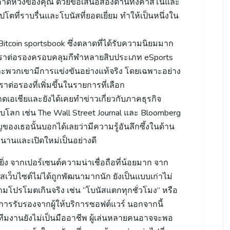
ามคาดหวังของคุณ ด้วยข้อเสนอสองด้านทั้งคาสิโนและ
ตที่ราบรื่นและโบนัสที่ยอดเยี่ยม ทำให้เป็นหนึ่งใน
itcoin sportsbook ซึ่งตลาดที่ได้รับความนิยมมาก
อัตราต่อรองครอบคลุมกีฬาหลายสิบประเภท eSports
และพวกเขามีการแข่งขันอย่างแท้จริง โดยเฉพาะอย่าง
ราต่อรองที่เพิ่มขึ้นในรายการที่เลือก
ดเอเชียและยังได้เคยทำข่าวเกี่ยวกับภาคธุรกิจ
ะดับโลก เช่น The Wall Street Journal และ Bloomberg
ของเธอนั้นบอกได้เลยว่ามีความรู้อันลึกซึ้งในด้าน
านานและเปิดใหม่เป็นอย่างดี
ิ่ง จากเปอร์เซนต์ความน่าเชื่อถือที่น้อยมาก จาก
ว็บไซต์ไม่ได้ถูกพัฒนามากนัก ยังเป็นแบบเก่าไม่
วามโปรโมตเกินจริง เช่น “โบนัสแตกทุกชั่วโมง” หรือ
การรับรองจากผู้ให้บริการซอฟต์แวร์ นอกจากนี้
งานยังไม่เป็นมืออาชีพ ผู้เล่นหลายคนอาจจะพอ