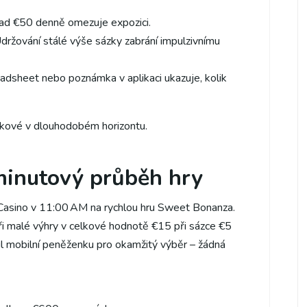
ad €50 denně omezuje expozici.
držování stálé výše sázky zabrání impulzivnímu
adsheet nebo poznámka v aplikaci ukazuje, kolik
iskové v dlouhodobém horizontu.
minutový průběh hry
 Casino v 11:00 AM na rychlou hru Sweet Bonanza.
tři malé výhry v celkové hodnotě €15 při sázce €5
žil mobilní peněženku pro okamžitý výběr – žádná