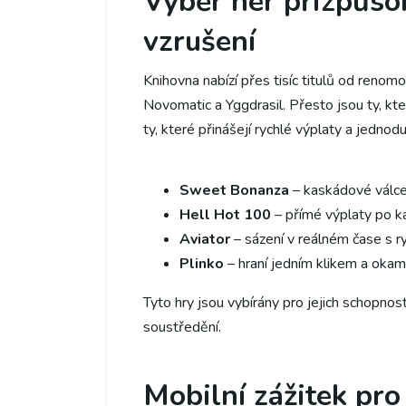
Výběr her přizpůso
vzrušení
Knihovna nabízí přes tisíc titulů od reno
Novomatic a Yggdrasil. Přesto jsou ty, kte
ty, které přinášejí rychlé výplaty a jedno
Sweet Bonanza
– kaskádové válce
Hell Hot 100
– přímé výplaty po k
Aviator
– sázení v reálném čase s r
Plinko
– hraní jedním klikem a okam
Tyto hry jsou vybírány pro jejich schopnos
soustředění.
Mobilní zážitek pro