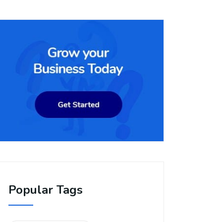
Popular Tags