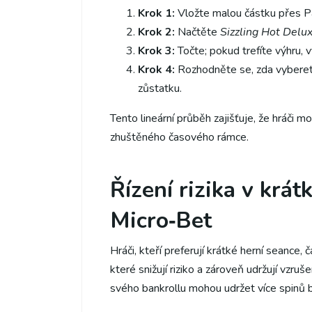
Krok 1:
Vložte malou částku přes 
Krok 2:
Načtěte
Sizzling Hot Delu
Krok 3:
Točte; pokud trefíte výhru, 
Krok 4:
Rozhodněte se, zda vyberete
zůstatku.
Tento lineární průběh zajišťuje, že hráči 
zhuštěného časového rámce.
Řízení rizika v krát
Micro‑Bet
Hráči, kteří preferují krátké herní seance, 
které snižují riziko a zároveň udržují vzr
svého bankrollu mohou udržet více spinů be