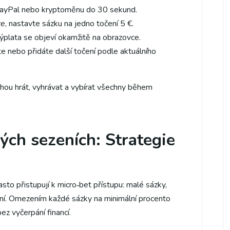
PayPal nebo kryptoměnu do 30 sekund.
xe
, nastavte sázku na jedno točení 5 €.
výplata se objeví okamžitě na obrazovce.
 nebo přidáte další točení podle aktuálního
mohou hrát, vyhrávat a vybírat všechny během
kých sezeních: Strategie
často přistupují k micro‑bet přístupu: malé sázky,
ušení. Omezením každé sázky na minimální procento
z vyčerpání financí.