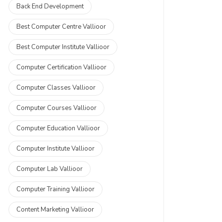
Back End Development
Best Computer Centre Vallioor
Best Computer Institute Vallioor
Computer Certification Vallioor
Computer Classes Vallioor
Computer Courses Vallioor
Computer Education Vallioor
Computer Institute Vallioor
Computer Lab Vallioor
Computer Training Vallioor
Content Marketing Vallioor