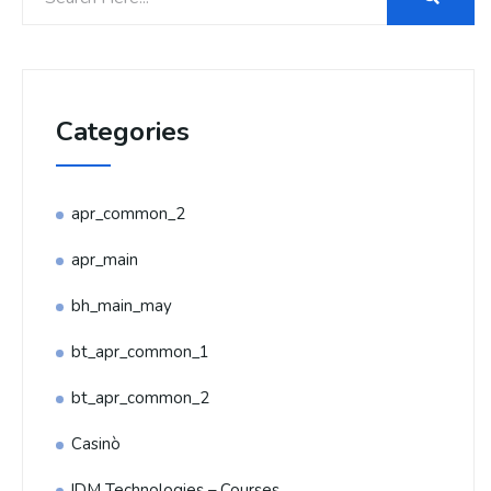
Categories
apr_common_2
apr_main
bh_main_may
bt_apr_common_1
bt_apr_common_2
Casinò
IDM Technologies – Courses