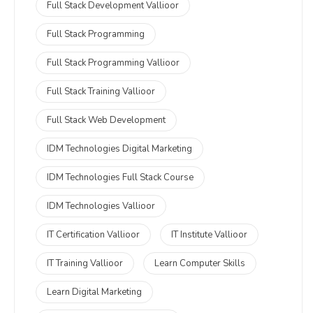
Full Stack Development Vallioor
Full Stack Programming
Full Stack Programming Vallioor
Full Stack Training Vallioor
Full Stack Web Development
IDM Technologies Digital Marketing
IDM Technologies Full Stack Course
IDM Technologies Vallioor
IT Certification Vallioor
IT Institute Vallioor
IT Training Vallioor
Learn Computer Skills
Learn Digital Marketing