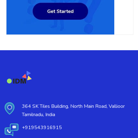
364 SK Tiles Building, North Main Road, Vallioor
Tamilnadu, India
+919543916915