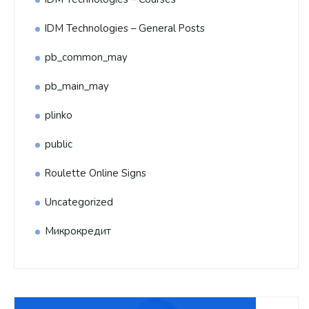
IDM Technologies – General Posts
pb_common_may
pb_main_may
plinko
public
Roulette Online Signs
Uncategorized
Микрокредит