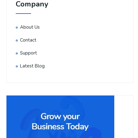
Company
About Us
Contact
Support
Latest Blog