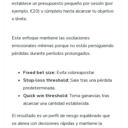
establece un presupuesto pequeño por sesión (por
ejemplo, €20) y cúmplelo hasta alcanzar tu objetivo
o límite.
Este enfoque mantiene las oscilaciones
emocionales mínimas porque no estás persiguiendo
pérdidas durante períodos prolongados.
Fixed bet size:
Evita sobreapostar.
Stop‑loss threshold:
Sale tras una pérdida
predeterminada.
Quick win threshold:
Toma ganancias tras
alcanzar una cantidad establecida.
El resultado es un perfil de riesgo equilibrado que
se alinea con decisiones rápidas y mantiene la