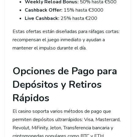
Weekly Reload Bonus:
50% hasta €500
Cashback Offer:
15% hasta €3000
Live Cashback:
25% hasta €200
Estas ofertas están diseñadas para ráfagas cortas:
recompensan el juego inmediato y ayudan a
mantener el impulso durante el día.
Opciones de Pago para
Depósitos y Retiros
Rápidos
El casino soporta varios métodos de pago que
permiten depósitos ultrarrápidos: Visa, Mastercard,
Revolut, MiFinity, Jeton, Transferencia bancaria y
criptomonedas populares como BTC y ETH.