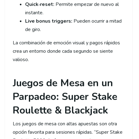
Quick‑reset:
Permite empezar de nuevo al
instante.
Live bonus triggers:
Pueden ocurrir a mitad
de giro.
La combinación de emoción visual y pagos rápidos
crea un entorno donde cada segundo se siente
valioso.
Juegos de Mesa en un
Parpadeo: Super Stake
Roulette & Blackjack
Los juegos de mesa con altas apuestas son otra
opción favorita para sesiones rápidas. “Super Stake