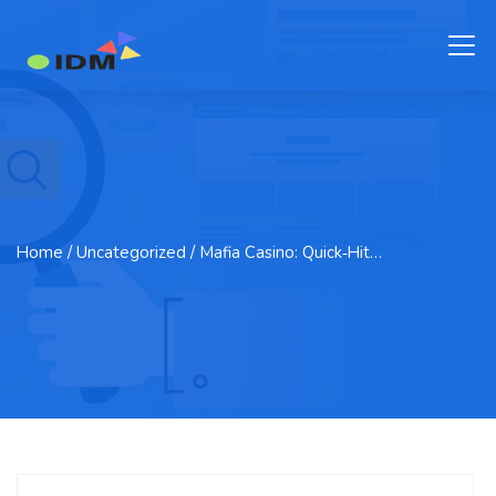
Home
/ Uncategorized / Mafia Casino: Quick‑Hit…