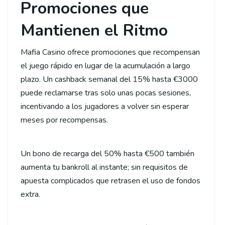
Promociones que
Mantienen el Ritmo
Mafia Casino ofrece promociones que recompensan
el juego rápido en lugar de la acumulación a largo
plazo. Un cashback semanal del 15% hasta €3000
puede reclamarse tras solo unas pocas sesiones,
incentivando a los jugadores a volver sin esperar
meses por recompensas.
Un bono de recarga del 50% hasta €500 también
aumenta tu bankroll al instante; sin requisitos de
apuesta complicados que retrasen el uso de fondos
extra.