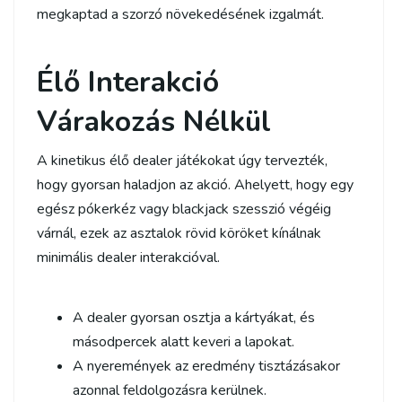
megkaptad a szorzó növekedésének izgalmát.
Élő Interakció
Várakozás Nélkül
A kinetikus élő dealer játékokat úgy tervezték,
hogy gyorsan haladjon az akció. Ahelyett, hogy egy
egész pókerkéz vagy blackjack szesszió végéig
várnál, ezek az asztalok rövid köröket kínálnak
minimális dealer interakcióval.
A dealer gyorsan osztja a kártyákat, és
másodpercek alatt keveri a lapokat.
A nyeremények az eredmény tisztázásakor
azonnal feldolgozásra kerülnek.