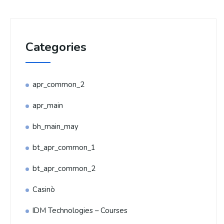
Categories
apr_common_2
apr_main
bh_main_may
bt_apr_common_1
bt_apr_common_2
Casinò
IDM Technologies – Courses