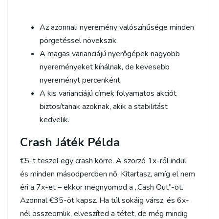
Az azonnali nyeremény valószínűsége minden
pörgetéssel növekszik.
A magas varianciájú nyerőgépek nagyobb
nyereményeket kínálnak, de kevesebb
nyereményt percenként.
A kis varianciájú címek folyamatos akciót
biztosítanak azoknak, akik a stabilitást
kedvelik.
Crash Játék Példa
€5-t teszel egy crash körre. A szorzó 1x-ről indul,
és minden másodpercben nő. Kitartasz, amíg el nem
éri a 7x-et – ekkor megnyomod a „Cash Out”-ot.
Azonnal €35-öt kapsz. Ha túl sokáig vársz, és 6x-
nél összeomlik, elveszíted a tétet, de még mindig