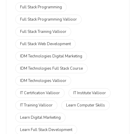
Full Stack Programming
Full Stack Programming Vallioor
Full Stack Training Vallioor
Full Stack Web Development
IDM Technologies Digital Marketing
IDM Technologies Full Stack Course
IDM Technologies Vallioor
IT Certification Vallioor
IT Institute Vallioor
IT Training Vallioor
Learn Computer Skills
Learn Digital Marketing
Learn Full Stack Development