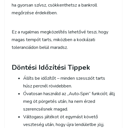
ha gyorsan szívsz, csökkenthetsz a bankroll
megőrzése érdekében.
Ez a rugalmas megközelítés lehetővé teszi, hogy
magas tempót tarts, miközben a kockázati
toleranciádon belül maradsz.
Döntési Időzítési Tippek
Állíts be időzítőt – minden szessziót tarts
húsz percnél rövidebben.
Óvatosan használd az „Auto‑Spin” funkciót; állj
meg öt pörgetés után, ha nem érzed
szerencsésnek magad.
Váltogass játékot öt egymást követő
veszteség után, hogy újra lendületbe jöjj.