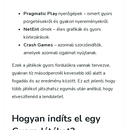
Pragmatic Play
nyerőgépek – ismert gyors
pörgetésekről és gyakori nyereményekről.
NetEnt
címek – éles grafikák és gyors
körlezárások.
Crash Games
– azonnali szorzóindítók,
amelyek azonnali izgalmat nyújtanak.
Ezek a játékok gyors fordulókra vannak tervezve,
gyakran tíz másodpercnél kevesebb idő alatt a
fogadás és az eredmény között. Ez azt jelenti, hogy
több játékot játszhatsz egymás után anélkül, hogy
elveszítenéd a lendületet.
Hogyan indíts el egy