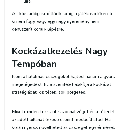
újra.
A ciklus addig ismétlődik, amíg a játékos időkerete
ki nem fogy, vagy egy nagy nyeremény nem
kényszerít korai kilépésre.
Kockázatkezelés Nagy
Tempóban
Nem a hatalmas összegeket hajtod, hanem a gyors
megelégedést. Ez a szemlélet alakítja a kockázat
stratégiádat: kis tétek, sok pörgetés.
Mivel minden kör szinte azonnal véget ér, a tétedet
az adott pillanat érzése szerint módosíthatod. Ha
korán nyersz, növelheted az összeget egy érmével;