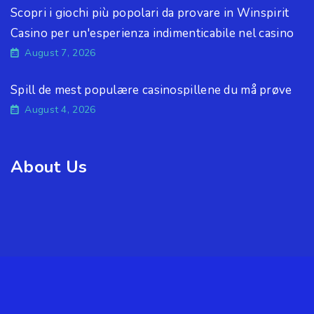
Scopri i giochi più popolari da provare in Winspirit
Casino per un'esperienza indimenticabile nel casino
August 7, 2026
Spill de mest populære casinospillene du må prøve
August 4, 2026
About Us