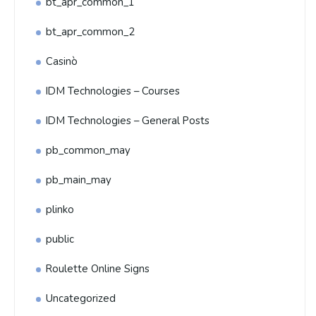
bt_apr_common_1
bt_apr_common_2
Casinò
IDM Technologies – Courses
IDM Technologies – General Posts
pb_common_may
pb_main_may
plinko
public
Roulette Online Signs
Uncategorized