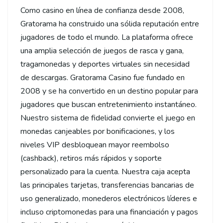
Como casino en línea de confianza desde 2008,
Gratorama ha construido una sólida reputación entre
jugadores de todo el mundo. La plataforma ofrece
una amplia selección de juegos de rasca y gana,
tragamonedas y deportes virtuales sin necesidad
de descargas. Gratorama Casino fue fundado en
2008 y se ha convertido en un destino popular para
jugadores que buscan entretenimiento instantáneo.
Nuestro sistema de fidelidad convierte el juego en
monedas canjeables por bonificaciones, y los
niveles VIP desbloquean mayor reembolso
(cashback), retiros más rápidos y soporte
personalizado para la cuenta. Nuestra caja acepta
las principales tarjetas, transferencias bancarias de
uso generalizado, monederos electrónicos líderes e
incluso criptomonedas para una financiación y pagos