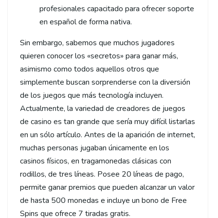
profesionales capacitado para ofrecer soporte
en español de forma nativa.
Sin embargo, sabemos que muchos jugadores
quieren conocer los «secretos» para ganar más,
asimismo como todos aquellos otros que
simplemente buscan sorprenderse con la diversión
de los juegos que más tecnología incluyen.
Actualmente, la variedad de creadores de juegos
de casino es tan grande que sería muy difícil listarlas
en un sólo artículo. Antes de la aparición de internet,
muchas personas jugaban únicamente en los
casinos físicos, en tragamonedas clásicas con
rodillos, de tres líneas. Posee 20 líneas de pago,
permite ganar premios que pueden alcanzar un valor
de hasta 500 monedas e incluye un bono de Free
Spins que ofrece 7 tiradas gratis.