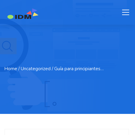
Home
/ Uncategorized / Guía para principiantes…