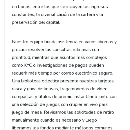
en bonos, entre los que se incluyen los ingresos
constantes, la diversificación de la cartera y la
preservación del capital.
Nuestro equipo brinda asistencia en varios idiomas y
procura resolver las consultas rutinarias con
prontitud, mientras que asuntos más complejos
como KYC o investigaciones de pagos pueden
requerir más tiempo por correo electrónico seguro.
Una biblioteca ecléctica presenta nuestras tarjetas
rasca y gana distintivas, tragamonedas de vídeo
compactas y títulos de premio instantáneo junto con
una selección de juegos con crupier en vivo para
juego de mesa. Revisamos las solicitudes de retiro
manualmente cuando es necesario y luego
liberamos los fondos mediante métodos comunes